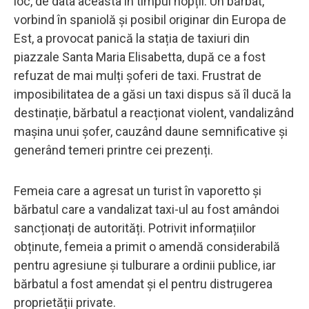
loc, de data aceasta în timpul nopții. Un bărbat,
vorbind în spaniolă și posibil originar din Europa de
Est, a provocat panică la stația de taxiuri din
piazzale Santa Maria Elisabetta, după ce a fost
refuzat de mai mulți șoferi de taxi. Frustrat de
imposibilitatea de a găsi un taxi dispus să îl ducă la
destinație, bărbatul a reacționat violent, vandalizând
mașina unui șofer, cauzând daune semnificative și
generând temeri printre cei prezenți.
Femeia care a agresat un turist în vaporetto și
bărbatul care a vandalizat taxi-ul au fost amândoi
sancționați de autorități. Potrivit informațiilor
obținute, femeia a primit o amendă considerabilă
pentru agresiune și tulburare a ordinii publice, iar
bărbatul a fost amendat și el pentru distrugerea
proprietății private.