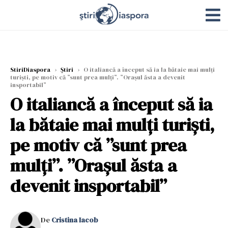
StiriDiaspora
›
Știri
›
O italiancă a început să ia la bătaie mai mulți
turiști, pe motiv că ”sunt prea mulți”. ”Orașul ăsta a devenit
insportabil”
O italiancă a început să ia
la bătaie mai mulți turiști,
pe motiv că ”sunt prea
mulți”. ”Orașul ăsta a
devenit insportabil”
De
Cristina Iacob