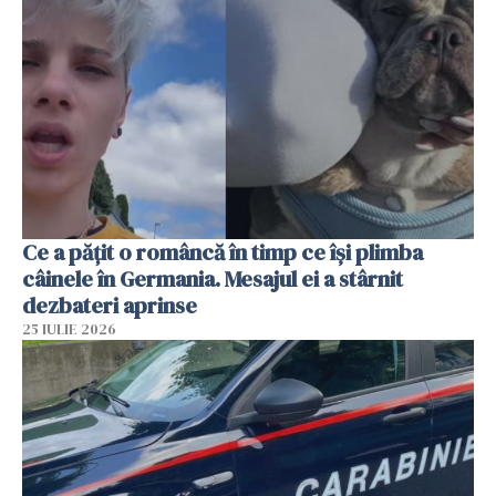
Ce a pățit o româncă în timp ce își plimba
câinele în Germania. Mesajul ei a stârnit
dezbateri aprinse
25 IULIE 2026