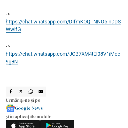
->
https://chat.whatsapp.com/DIfmKOQTNNO5InDDS
WwifG
->
https://chat.whatsapp.com/JCB7XM4tEl08V1iMcc
9g8N
Urmăriți-ne și pe
Google News
și în aplicațiile mobile