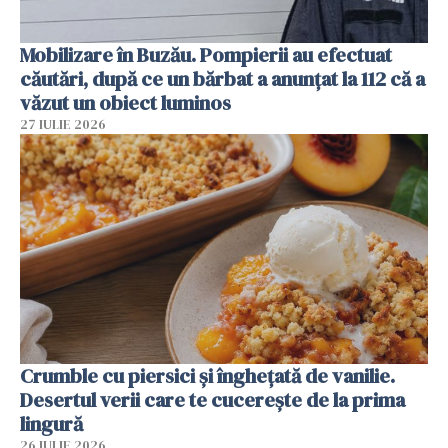
Mobilizare în Buzău. Pompierii au efectuat
căutări, după ce un bărbat a anunțat la 112 că a
văzut un obiect luminos
27 IULIE 2026
Crumble cu piersici și înghețată de vanilie.
Desertul verii care te cucerește de la prima
lingură
26 IULIE 2026