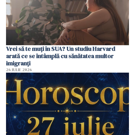
Vrei să te muți în SUA? Un studiu Harvard
arată ce se întâmplă cu sănătatea multor
imigranți
26 IULIE 2026