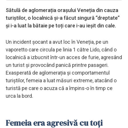
Sătulă de aglomerația orașului Veneția din cauza
turiștilor, o localnică și-a făcut singură ”dreptate”
și i-a luat la bătaie pe toți care i-au ieșit din cale.
Un incident șocant a avut loc în Veneția, pe un
vaporetto care circula pe linia 1 către Lido, când o
localnică a izbucnit într-un acces de furie, agresând
un turist și provocând panică printre pasageri.
Exasperată de aglomerația și comportamentul
turiștilor, femeia a luat măsuri extreme, atacând o
turistă pe care o acuza că a împins-o în timp ce
urca la bord.
Femeia era agresivă cu toți