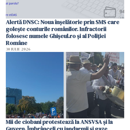
Alertă DNSC: Noua înșelătorie prin SMS care
golește conturile românilor. Infractorii
folosesc numele Ghișeul.ro și al Poliției
Române
30 IULIE 2026
Mii de ciobani protestează la ANSVSA și la
Guvern. Îmbrânceli cu jandarmii și gaze