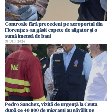
Controale fără precedent pe aeroportul din
Florența: s-au găsit capete de aligator și o
sumă imensă de bani
31 IULIE 2026
Pedro Sanchez, vizită de urgență la Ceuta
după ce 40 000 de migranți au năvălit pe