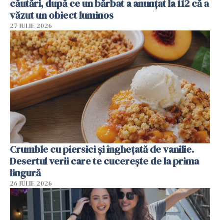
căutări, după ce un bărbat a anunțat la 112 că a
văzut un obiect luminos
27 IULIE 2026
Crumble cu piersici și înghețată de vanilie.
Desertul verii care te cucerește de la prima
lingură
26 IULIE 2026