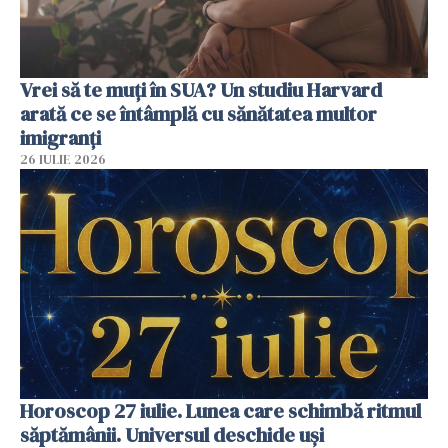
Vrei să te muți în SUA? Un studiu Harvard
arată ce se întâmplă cu sănătatea multor
imigranți
26 IULIE 2026
Horoscop 27 iulie. Lunea care schimbă ritmul
săptămânii. Universul deschide uși