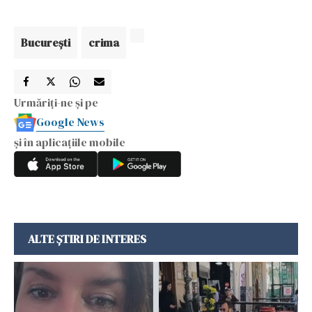
Bucureşti
crima
Urmăriți-ne și pe
Google News
și în aplicațiile mobile
ALTE ȘTIRI DE INTERES