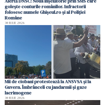
Alertă DNSC: Noua înșelătorie prin SMS care
golește conturile românilor. Infractorii
folosesc numele Ghișeul.ro și al Poliției
Române
30 IULIE 2026
Mii de ciobani protestează la ANSVSA și la
Guvern. Îmbrânceli cu jandarmii și gaze
lacrimogene
30 IULIE 2026