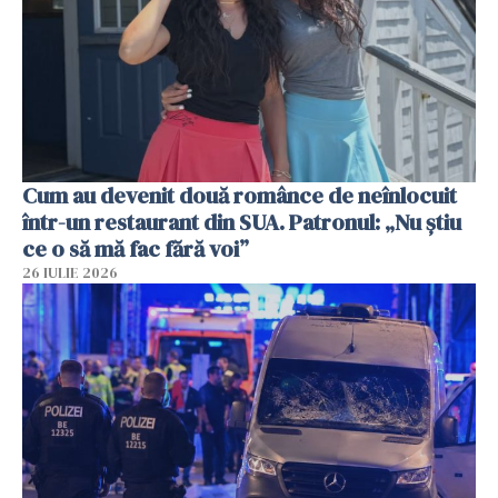
Cum au devenit două românce de neînlocuit
într-un restaurant din SUA. Patronul: „Nu știu
ce o să mă fac fără voi”
26 IULIE 2026