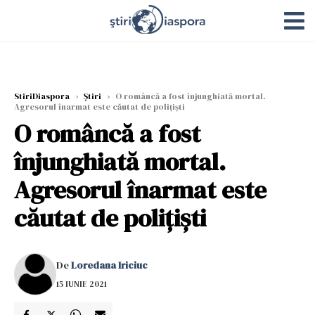
StiriDiaspora
›
Știri
›
O româncă a fost înjunghiată mortal.
Agresorul înarmat este căutat de polițiști
O româncă a fost
înjunghiată mortal.
Agresorul înarmat este
căutat de polițiști
De
Loredana Iriciuc
15 IUNIE 2021