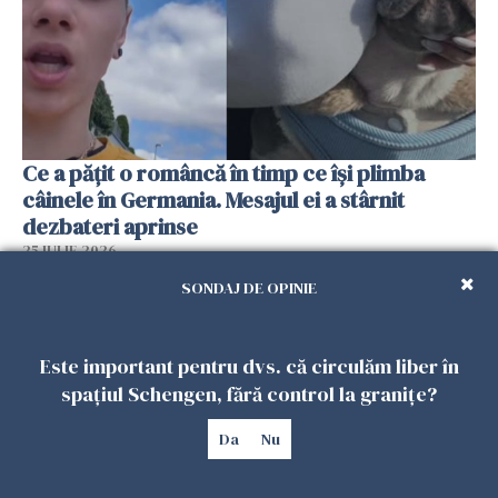
Ce a pățit o româncă în timp ce își plimba
câinele în Germania. Mesajul ei a stârnit
dezbateri aprinse
25 IULIE 2026
SONDAJ DE OPINIE
Este important pentru dvs. că circulăm liber în
spațiul Schengen, fără control la granițe?
Da
Nu