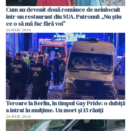
Cum au devenit două românce de neînlocuit
într-un restaurant din SUA. Patronul: „Nu știu
ce o să mă fac fără voi”
26 IULIE 2026
Teroare la Berlin, în timpul Gay Pride: o dubiță
a intrat în mulțime. Un mort și 15 răniți
26 IULIE 2026