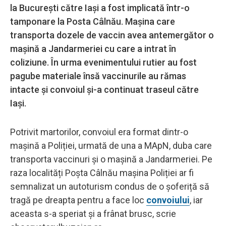
la București către Iași a fost implicată într-o
tamponare la Posta Câlnău. Mașina care
transporta dozele de vaccin avea antemergător o
mașină a Jandarmeriei cu care a intrat în
coliziune. În urma evenimentului rutier au fost
pagube materiale însă vaccinurile au rămas
intacte și convoiul și-a continuat traseul către
Iași.
Potrivit martorilor, convoiul era format dintr-o
mașină a Poliției, urmată de una a MApN, duba care
transporta vaccinuri și o mașină a Jandarmeriei. Pe
raza localități Poșta Câlnău mașina Poliției ar fi
semnalizat un autoturism condus de o șoferiță să
tragă pe dreapta pentru a face loc
convoiului
, iar
aceasta s-a speriat și a frânat brusc, scrie