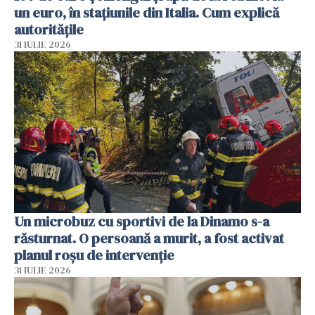
un euro, în stațiunile din Italia. Cum explică
autoritățile
31 IULIE 2026
Un microbuz cu sportivi de la Dinamo s-a
răsturnat. O persoană a murit, a fost activat
planul roșu de intervenție
31 IULIE 2026