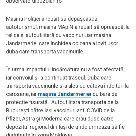
observatorulbuzoian.ro
Mașina Poliției a reușit să depășească
autoturismul, mașina MAp.N a reușit să oprească, la
fel ca și autoutilitară cu vaccinuri, iar mașina
Jandarmeriei care închidea coloana a lovit ușor
duba care transporta vaccinurile.
În urma impactului încărcătura nu a fost afectată,
iar convoiul și-a continuat traseul. Duba care
transporta vaccinurile s-a ales cu câteva îndoituri la
caroserie, iar
mașina Jandarmeriei
cu bara de
protecție fisurată. Autoutilitara transporta de la
București către Iași vaccinuri anti COVID de la
Pfizer, Astra și Moderna care erau duse către
depozitul regional din Iași de unde urmează să fie
distribuite în zona Moldovei.