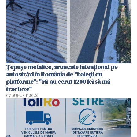
Țepușe metalice, aruncate intenționat pe
autostrăzi în România de "baieții cu
platforme": "Mi-au cerut 1200 lei să mă
tracteze"
07 AUGUST 2026