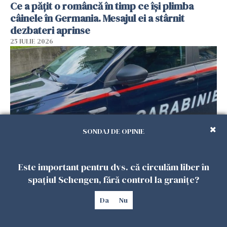
Ce a pățit o româncă în timp ce își plimba
câinele în Germania. Mesajul ei a stârnit
dezbateri aprinse
25 IULIE 2026
SONDAJ DE OPINIE
Este important pentru dvs. că circulăm liber în
Româncă din Italia, acuzată că și-a lăsat copiii
spațiul Schengen, fără control la granițe?
singuri în casă pentru a merge la mall. Vecinii
au dat alarma
Da
Nu
25 IULIE 2026