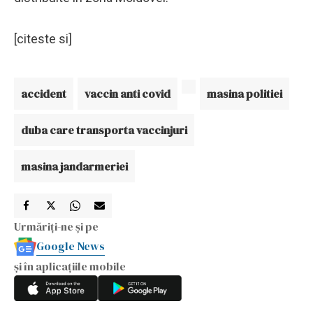
[citeste si]
accident
vaccin anti covid
masina politiei
duba care transporta vaccinjuri
masina jandarmeriei
Urmăriți-ne și pe
Google News
și în aplicațiile mobile