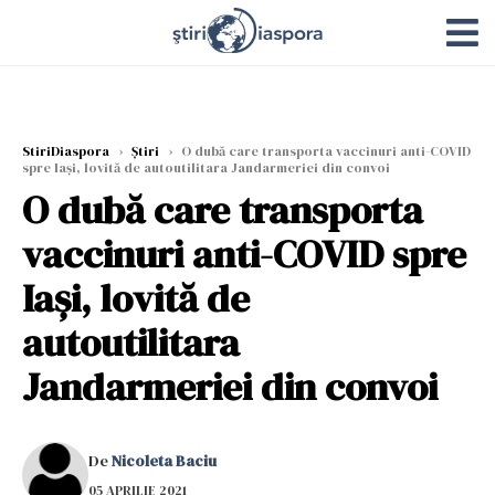
StiriDiaspora
›
Știri
›
O dubă care transporta vaccinuri anti-COVID
spre Iași, lovită de autoutilitara Jandarmeriei din convoi
O dubă care transporta
vaccinuri anti-COVID spre
Iași, lovită de
autoutilitara
Jandarmeriei din convoi
De
Nicoleta Baciu
05 APRILIE 2021