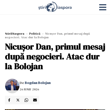
StiriDiaspora
›
Politică
›
Nicușor Dan, primul mesaj după
negocieri. Atac dur la Bolojan
Nicușor Dan, primul mesaj
după negocieri. Atac dur
la Bolojan
De
Bogdan Bolojan
26 IUNIE 2026