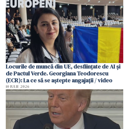
Locurile de muncă din UE, desființate de AI și
de Pactul Verde. Georgiana Teodorescu
(ECR): La ce să se aștepte angajații / video
10 IULIE 2026