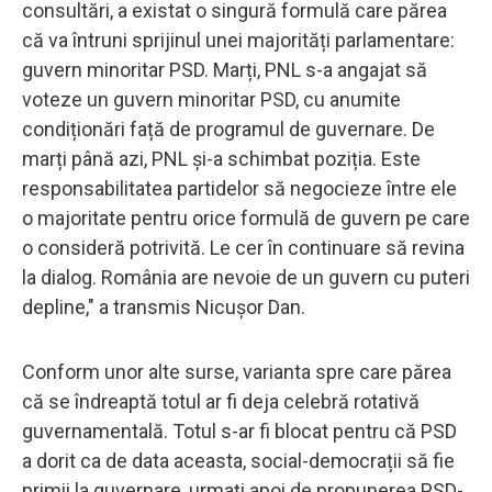
consultări, a existat o singură formulă care părea
că va întruni sprijinul unei majorități parlamentare:
guvern minoritar PSD. Marți, PNL s-a angajat să
voteze un guvern minoritar PSD, cu anumite
condiționări față de programul de guvernare. De
marți până azi, PNL și-a schimbat poziția. Este
responsabilitatea partidelor să negocieze între ele
o majoritate pentru orice formulă de guvern pe care
o consideră potrivită. Le cer în continuare să revina
la dialog. România are nevoie de un guvern cu puteri
depline," a transmis Nicușor Dan.
Conform unor alte surse, varianta spre care părea
că se îndreaptă totul ar fi deja celebră rotativă
guvernamentală. Totul s-ar fi blocat pentru că PSD
a dorit ca de data aceasta, social-democrații să fie
primii la guvernare, urmați apoi de propunerea PSD-