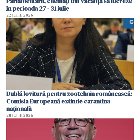
Parlamentarii, chemați din vacanță să lucreze
în perioada 27 - 31 iulie
22 IULIE 2026
Dublă lovitură pentru zootehnia românească:
Comisia Europeană extinde carantina
națională
20 IULIE 2026