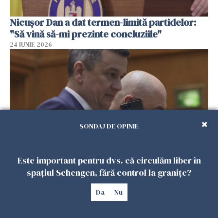
Nicușor Dan a dat termen-limită partidelor:
"Să vină să-mi prezinte concluziile"
24 IUNIE 2026
SONDAJ DE OPINIE
Este important pentru dvs. că circulăm liber în
PSD a decis să îşi asume guvernarea.
spațiul Schengen, fără control la granițe?
Grindeanu e propunerea de premier
24 IUNIE 2026
Da
Nu