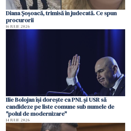
Diana Șoșoacă, trimisă în judecată. Ce spun
procurorii
16 IULIE 2026
Ilie Bolojan își dorește ca PNL și USR să
candideze pe liste comune sub numele de
"polul de modernizare"
14 IULIE 2026