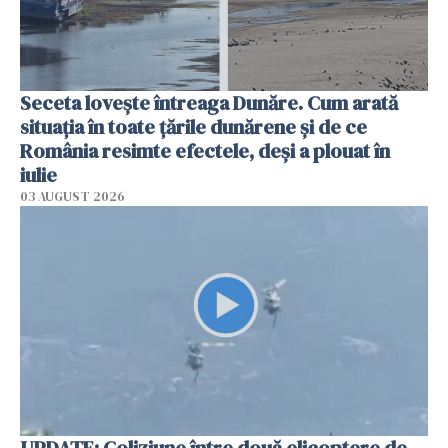
Seceta lovește întreaga Dunăre. Cum arată
situația în toate țările dunărene și de ce
România resimte efectele, deși a plouat în
iulie
03 AUGUST 2026
UPDATE: Coliziune între două elicoptere de