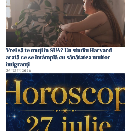
Vrei să te muți în SUA? Un studiu Harvard
arată ce se întâmplă cu sănătatea multor
imigranți
26 IULIE 2026