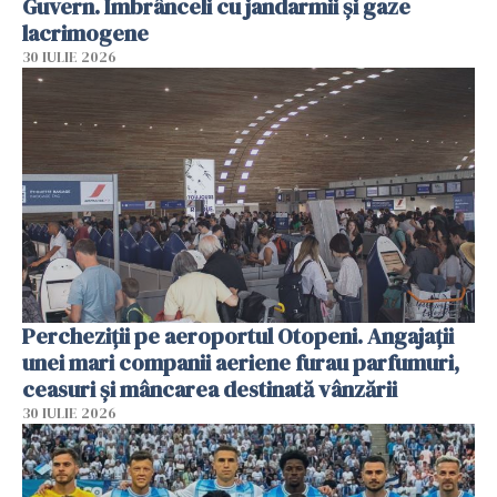
Guvern. Îmbrânceli cu jandarmii și gaze
lacrimogene
30 IULIE 2026
Percheziții pe aeroportul Otopeni. Angajații
unei mari companii aeriene furau parfumuri,
ceasuri și mâncarea destinată vânzării
30 IULIE 2026