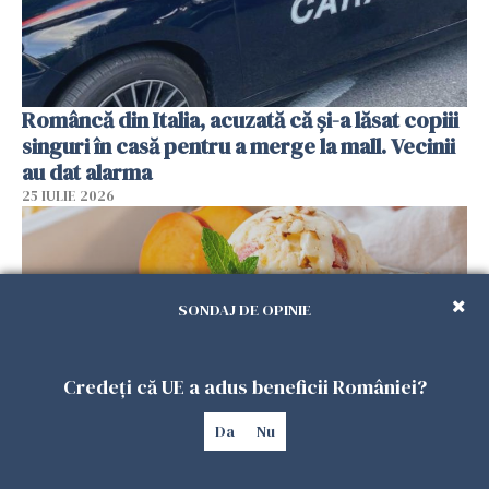
Româncă din Italia, acuzată că și-a lăsat copiii
singuri în casă pentru a merge la mall. Vecinii
au dat alarma
25 IULIE 2026
SONDAJ DE OPINIE
Credeți că UE a adus beneficii României?
Da
Nu
Înghețata de casă cu nectarine care