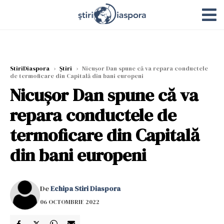
StiriDiaspora
›
Știri
›
Nicuşor Dan spune că va repara conductele
de termoficare din Capitală din bani europeni
Nicuşor Dan spune că va
repara conductele de
termoficare din Capitală
din bani europeni
De
Echipa Stiri Diaspora
06 OCTOMBRIE 2022