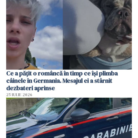
Ce a pățit o româncă în timp ce își plimba
câinele în Germania. Mesajul ei a stârnit
dezbateri aprinse
25 IULIE 2026