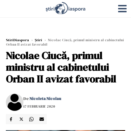
StiriDiaspora
›
Știri
›
Nicolae Ciucă, primul ministru al cabinetului
Orban II avizat favorabil
Nicolae Ciucă, primul
ministru al cabinetului
Orban II avizat favorabil
De
Nicoleta Nicolau
17 FEBRUARIE 2020