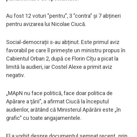
Au fost 12 voturi ”pentru”, 3 ”contra” și 7 abțineri
pentru avizarea lui Nicolae Ciucă.
Social-democrații s-au abținut. Este primul aviz
favorabil pe care îl primește un ministru propus în
Cabientul Orban 2, după ce Florin Cîțu a picat la
limită la audieri, iar Costel Alexe a primit aviz
negativ.
„MApN nu face politică, face doar politica de
Apărare a ţării”, a afirmat Ciucă la începutul
audierilor, arătând că Ministerul Apărării este „în
grafic” cu toate angajamentele.
El a vorbit despre documentul semnat recent „prin