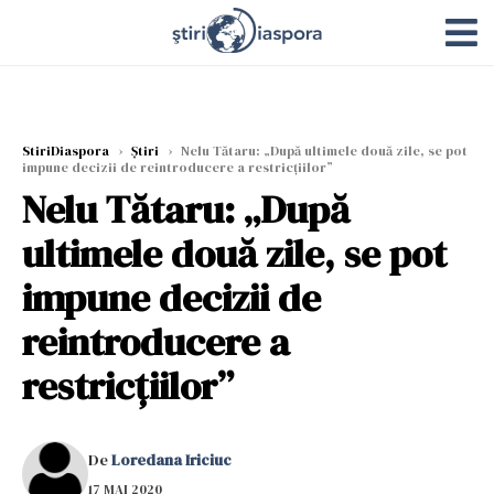
StiriDiaspora
›
Știri
›
Nelu Tătaru: „După ultimele două zile, se pot
impune decizii de reintroducere a restricțiilor”
Nelu Tătaru: „După
ultimele două zile, se pot
impune decizii de
reintroducere a
restricțiilor”
De
Loredana Iriciuc
17 MAI 2020