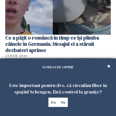
Ce a pățit o româncă în timp ce își plimba
câinele în Germania. Mesajul ei a stârnit
dezbateri aprinse
25 IULIE 2026
SONDAJ DE OPINIE
Este important pentru dvs. că circulăm liber în
spațiul Schengen, fără control la granițe?
Da
Nu