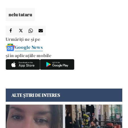
nelu tataru
Urmăriți-ne și pe
Google News
și în aplicațiile mobile
ALTE ȘTIRI DE INTERES