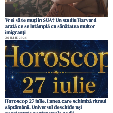
Vrei să te muți în SUA? Un studiu Harvard
arată ce se întâmplă cu sănătatea multor
imigranți
26 IULIE 2026
Horoscop 27 iulie. Lunea care schimbă ritmul
săptămânii. Universul deschide uși