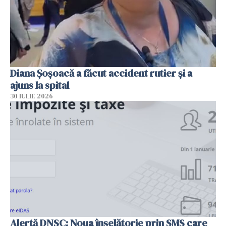
Diana Șoșoacă a făcut accident rutier și a
ajuns la spital
30 IULIE 2026
Alertă DNSC: Noua înșelătorie prin SMS care