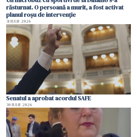
Un microbuz cu sportivi de la Dinamo s-a
răsturnat. O persoană a murit, a fost activat
planul roșu de intervenție
31 IULIE 2026
Senatul a aprobat acordul SAFE
30 IULIE 2026