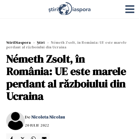
StiriDiaspora
›
Știri
›
Németh Zsolt, în România: UE este marele
perdant al războiului din Ucraina
Németh Zsolt, în
România: UE este marele
perdant al războiului din
Ucraina
De
Nicoleta Nicolau
20 IULIE 2022