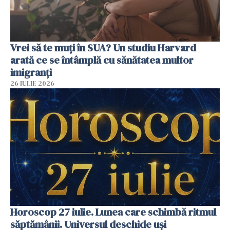
Vrei să te muți în SUA? Un studiu Harvard
arată ce se întâmplă cu sănătatea multor
imigranți
26 IULIE 2026
Horoscop 27 iulie. Lunea care schimbă ritmul
săptămânii. Universul deschide uși