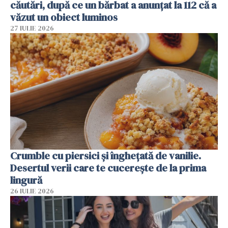
căutări, după ce un bărbat a anunțat la 112 că a
văzut un obiect luminos
27 IULIE 2026
Crumble cu piersici și înghețată de vanilie.
Desertul verii care te cucerește de la prima
lingură
26 IULIE 2026