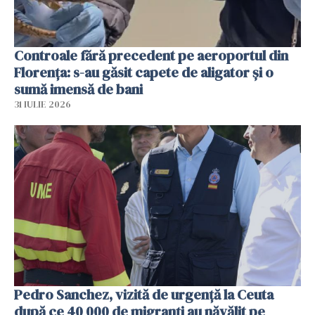
Controale fără precedent pe aeroportul din
Florența: s-au găsit capete de aligator și o
sumă imensă de bani
31 IULIE 2026
Pedro Sanchez, vizită de urgență la Ceuta
după ce 40 000 de migranți au năvălit pe