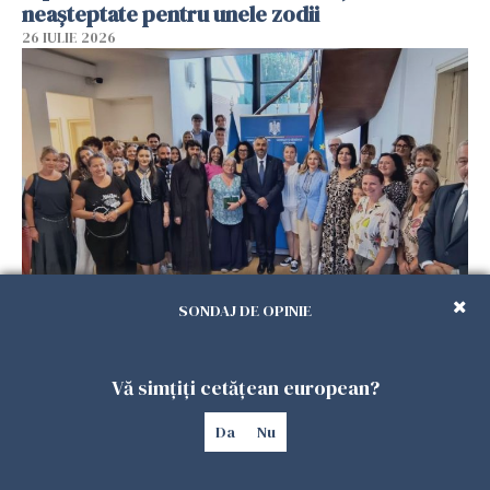
neașteptate pentru unele zodii
26 IULIE 2026
Accidente, spitalizare sau alte urgențe?
SONDAJ DE OPINIE
Consulatul României la Roma promite
intervenții în doar 24 de ore
Vă simțiți cetățean european?
26 IULIE 2026
Da
Nu