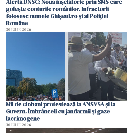
Alertă DNSC: Noua înșelătorie prin SMS care
golește conturile românilor. Infractorii
folosesc numele Ghișeul.ro și al Poliției
Române
30 IULIE 2026
Mii de ciobani protestează la ANSVSA și la
Guvern. Îmbrânceli cu jandarmii și gaze
lacrimogene
30 IULIE 2026