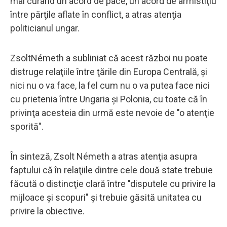
mai curând un acord de pace, un acord de armistiţiu
între părţile aflate în conflict, a atras atenţia
politicianul ungar.
ZsoltNémeth a subliniat că acest război nu poate
distruge relaţiile între ţările din Europa Centrală, şi
nici nu o va face, la fel cum nu o va putea face nici
cu prietenia între Ungaria şi Polonia, cu toate că în
privinţa acesteia din urmă este nevoie de "o atenţie
sporită".
În sinteză, Zsolt Németh a atras atenţia asupra
faptului că în relaţiile dintre cele două state trebuie
făcută o distincţie clară între "disputele cu privire la
mijloace şi scopuri" şi trebuie găsită unitatea cu
privire la obiective.