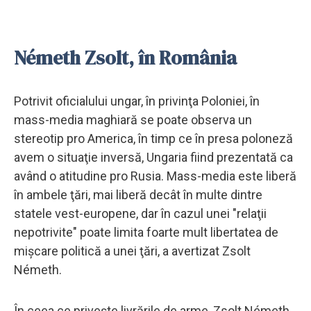
Németh Zsolt, în România
Potrivit oficialului ungar, în privinţa Poloniei, în
mass-media maghiară se poate observa un
stereotip pro America, în timp ce în presa poloneză
avem o situaţie inversă, Ungaria fiind prezentată ca
având o atitudine pro Rusia. Mass-media este liberă
în ambele ţări, mai liberă decât în multe dintre
statele vest-europene, dar în cazul unei "relaţii
nepotrivite" poate limita foarte mult libertatea de
mişcare politică a unei ţări, a avertizat Zsolt
Németh.
În ceea ce priveşte livrările de arme, Zsolt Németh