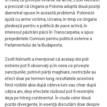
a precizat că Ungaria şi Polonia adoptă două poziţii
diametral opuse în această problemă. Polonezii
ajută cu arme victima, Ucraina, în timp ce Ungaria
pledează pentru o politică de pace activă, în
interesul păstrării păcii în Transcarpatia, a spus
preşedintele Comisei pentru politică externe a
Parlamentului de la Budapesta.
Zsolt Németh a menţionat că aceiaşi doi poli
extremi pot fi observaţi şi în ceea ce priveşte
sancţiunile; potrivit părţii maghiare, restricţiile au
efect doar pe termen lung, rezultatele acestora
fiind vizibile abia după câteva luni sau chiar după
câţiva ani, deşi efectele războiul pot fi resimţite
deja pe întreg continentul. În ciuda celor două
poziţii divergente, în esenţă discutăm doar despre