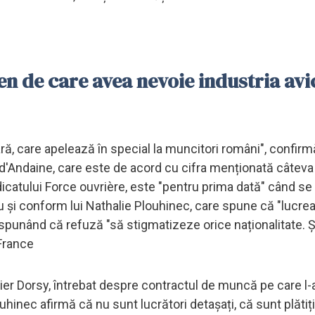
en de care avea nevoie industria avi
, care apelează în special la muncitori români", confirm
-d'Andaine, care este de acord cu cifra menționată câteva
ndicatului Force ouvrière, este "pentru prima dată" când se
 și conform lui Nathalie Plouhinec, care spune că "lucre
punând că refuză "să stigmatizeze orice naționalitate. Și
-France
ier Dorsy, întrebat despre contractul de muncă pe care l-a
hinec afirmă că nu sunt lucrători detașați, că sunt plătiți 