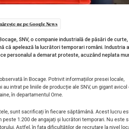
ărește-ne pe Google News
n Bocage, SNV, o companie industrială de păsări de curte,
mă că apelează la lucrători temporari români. Industria a
 ce personalul a demarat proteste, acuzând neplata mun
bservată în Bocage. Potrivit informațiilor presei locale,
u intrat pe liniile de producție ale SNV, un gigant avicol
aine, în departamentul Orne.
ltele, sunt sacrificați în fiecare săptămână. Acest lucru es
n peste 1.200 de angajați și lucrători temporari. Nu este s
ului. Astfel, în fața dificultăților de recrutare la nivel loc