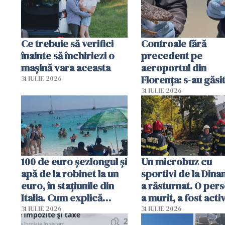
Ce trebuie să verifici
Controale fără
înainte să închiriezi o
precedent pe
mașină vara aceasta
aeroportul din
Florența: s-au găsi
31 IULIE 2026
capete de aligator 
31 IULIE 2026
sumă imensă de ba
100 de euro șezlongul și
Un microbuz cu
apă de la robinet la un
sportivi de la Dina
euro, în stațiunile din
a răsturnat. O per
Italia. Cum explică
a murit, a fost acti
autoritățile
planul roșu de
31 IULIE 2026
31 IULIE 2026
intervenție