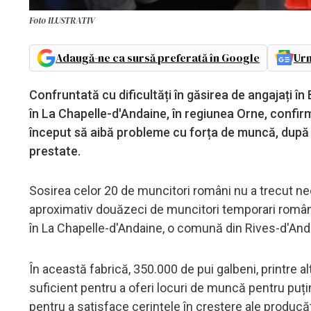
Foto ILUSTRATIV
Adaugă-ne ca sursă preferată în Google
Urm
Confruntată cu dificultăți în găsirea de angajați î
în La Chapelle-d'Andaine, în regiunea Orne, confir
început să aibă probleme cu forța de muncă, după
prestate.
Sosirea celor 20 de muncitori români nu a trecut neo
aproximativ douăzeci de muncitori temporari români a
în La Chapelle-d'Andaine, o comună din Rives-d'And
În această fabrică, 350.000 de pui galbeni, printre a
suficient pentru a oferi locuri de muncă pentru puți
pentru a satisface cerințele în creștere ale producător