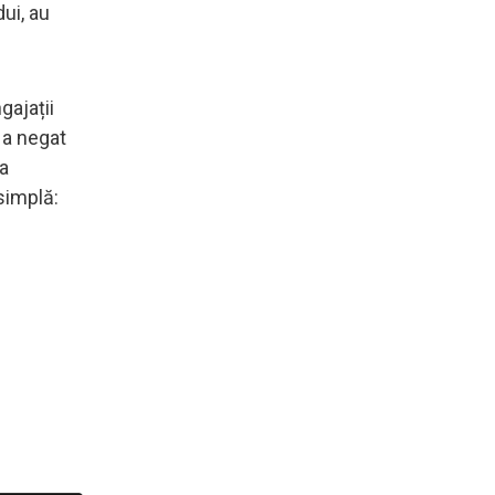
ui, au
gajații
 a negat
la
 simplă: