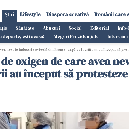
Știri
Lifestyle
Diaspora creativă
Românii care 
ație
Sănătate
Abuzuri
Social
Editorial
Info-
ti departe, ești acasă!
Alegeri Prezidențiale
Interviuri
ea nevoie industria avicolă din Franța, după ce lucrătorii au început să pro
de oxigen de care avea nev
ii au început să protesteze