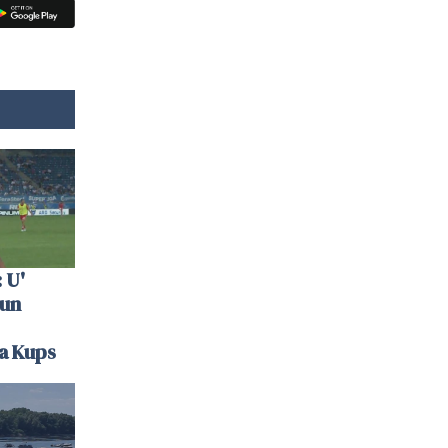
 U'
 un
la Kups