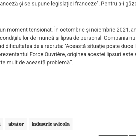
ranceză și se supune legislației franceze". Pentru a-i găzd
-un moment tensionat. În octombrie și noiembrie 2021, an
 condițiile lor de muncă și lipsa de personal. Compania nu
 dificultatea de a recruta: "Această situație poate duce 
reprezentantul Force Ouvrière, originea acestei lipsuri este
arte mult de această problemă“.
i
abator
industrie avicola