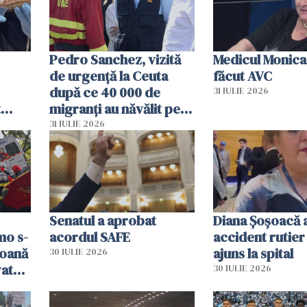
Pedro Sanchez, vizită
Medicul Monica
de urgență la Ceuta
făcut AVC
după ce 40 000 de
31 IULIE 2026
t
migranți au năvălit pe
și o
teritoriul spaniol: „Vom
31 IULIE 2026
ni
mobiliza toate
resursele"
Senatul a aprobat
Diana Șoșoacă a
mo s-
acordul SAFE
accident rutier 
soană
ajuns la spital
30 IULIE 2026
vat
30 IULIE 2026