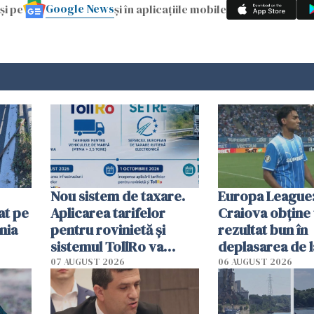
Google News
și pe
și în aplicațiile mobile
Nou sistem de taxare.
Europa League:
at pe
Aplicarea tarifelor
Craiova obține
nia
pentru rovinietă şi
rezultat bun în
sistemul TollRo va
deplasarea de 
începe la 1 octombrie
07 AUGUST 2026
06 AUGUST 2026
ă