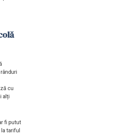
colă
ă
 rânduri
ază cu
 alți
r fi putut
la tariful