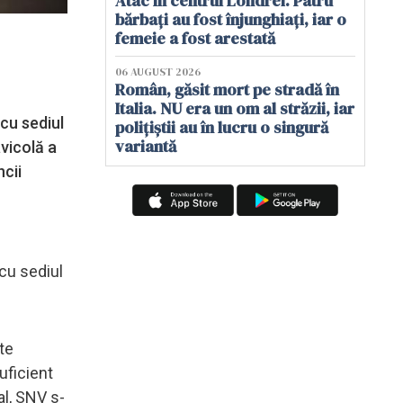
Atac în centrul Londrei. Patru
bărbați au fost înjunghiați, iar o
femeie a fost arestată
06 AUGUST 2026
Român, găsit mort pe stradă în
Italia. NU era un om al străzii, iar
 cu sediul
polițiștii au în lucru o singură
variantă
vicolă a
cii
 cu sediul
te
uficient
al, SNV s-