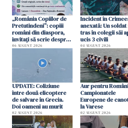
„România Copiilor de
Incident în Crimee
Pretutindeni”: copiii
anexată: Un soldat 
români din diaspora,
tras în colegii săi a
invitați să scrie despre
ucis 3 civili
România într-un volum
06 AUGUST 2026
04 AUGUST 2026
special
UPDATE: Coliziune
Aur pentru Români
între două elicoptere
Campionatele
de salvare în Grecia.
Europene de canot
Doi oameni au murit
la Varese
02 AUGUST 2026
02 AUGUST 2026