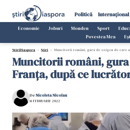
Politică
Internațional
Economie
Joburi
Monden
Sport
Educ
Povestea Mea
Eș
StiriDiaspora
›
Știri
›
Muncitorii români, gura de oxigen de care av
Muncitorii români, gura 
Franța, după ce lucrător
De
Nicoleta Nicolau
11 FEBRUARIE 2022