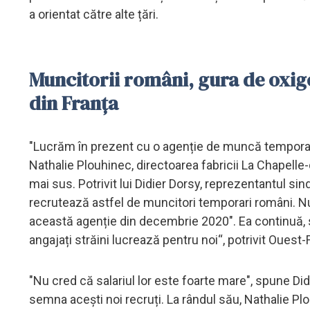
a orientat către alte țări.
Muncitorii români, gura de oxig
din Franța
"Lucrăm în prezent cu o agenție de muncă temporară
Nathalie Plouhinec, directoarea fabricii La Chapelle
mai sus. Potrivit lui Didier Dorsy, reprezentantul si
recrutează astfel de muncitori temporari români. Nu
această agenție din decembrie 2020". Ea continuă, s
angajați străini lucrează pentru noi“, potrivit Ouest
"Nu cred că salariul lor este foarte mare", spune Did
semna acești noi recruți. La rândul său, Nathalie Plou