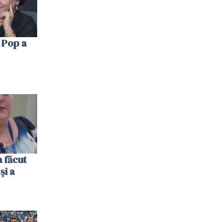
 Pop a
 făcut
și a