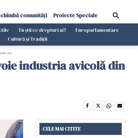
schimbă comunități
Proiecte Speciale
Utile
Tu știi ce drepturi ai?
Europarlamentare
Cultură și Tradiții
testeze
oie industria avicolă din
CELE MAI CITITE