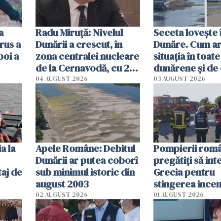
a
Radu Miruţă: Nivelul
Seceta lovește 
rus a
Dunării a crescut, în
Dunăre. Cum ar
poi a
zona centralei nucleare
situația în toate
de la Cernavodă, cu 2
dunărene și de
cm faţă de ziua trecută
România resim
04 AUGUST 2026
03 AUGUST 2026
efectele, deși a
în iulie
a la
Apele Române: Debitul
Pompierii româ
Dunării ar putea coborî
pregătiţi să int
aj de
sub minimul istoric din
Grecia pentru
august 2003
stingerea incen
02 AUGUST 2026
01 AUGUST 2026