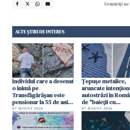
Urmăriți-ne 
ALTE ȘTIRI DE INTERES
Individul care a desenat
Țepușe metalice,
o inimă pe
aruncate intențion
Transfăgărășan este
autostrăzi în Româ
pensionar la 55 de ani.
de "baieții cu
Poliția l-a identificat
platforme": "Mi-au
07 AUGUST 2026
07 AUGUST 2026
cerut 1200 lei să m
tracteze"