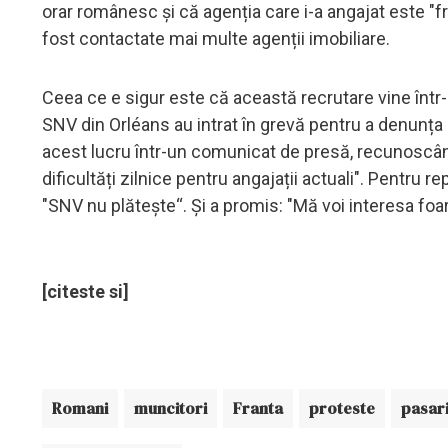
orar românesc și că agenția care i-a angajat este "f
fost contactate mai multe agenții imobiliare.
Ceea ce e sigur este că această recrutare vine într
SNV din Orléans au intrat în grevă pentru a denunța
acest lucru într-un comunicat de presă, recunoscând
dificultăți zilnice pentru angajații actuali". Pentru 
"SNV nu plătește“. Și a promis: "Mă voi interesa fo
[citeste si]
Romani
muncitori
Franta
proteste
pasar