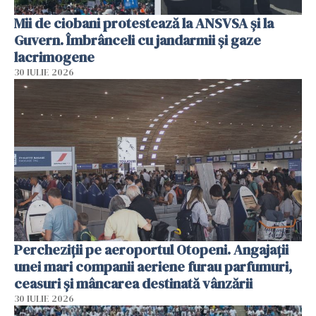
Mii de ciobani protestează la ANSVSA și la
Guvern. Îmbrânceli cu jandarmii și gaze
lacrimogene
30 IULIE 2026
Percheziții pe aeroportul Otopeni. Angajații
unei mari companii aeriene furau parfumuri,
ceasuri și mâncarea destinată vânzării
30 IULIE 2026