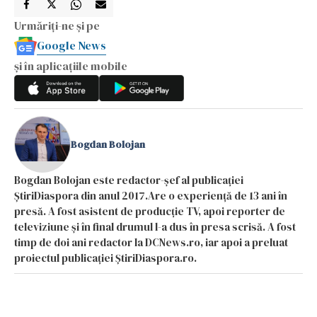
Urmăriți-ne și pe
Google News
și în aplicațiile mobile
Bogdan Bolojan
Bogdan Bolojan este redactor-șef al publicației
ȘtiriDiaspora din anul 2017.Are o experiență de 13 ani în
presă. A fost asistent de producție TV, apoi reporter de
televiziune și în final drumul l-a dus în presa scrisă. A fost
timp de doi ani redactor la DCNews.ro, iar apoi a preluat
proiectul publicației ȘtiriDiaspora.ro.