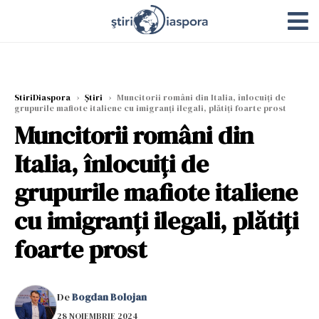
StiriDiaspora
›
Știri
›
Muncitorii români din Italia, înlocuiți de
grupurile mafiote italiene cu imigranți ilegali, plătiți foarte prost
Muncitorii români din
Italia, înlocuiți de
grupurile mafiote italiene
cu imigranți ilegali, plătiți
foarte prost
De
Bogdan Bolojan
28 NOIEMBRIE 2024