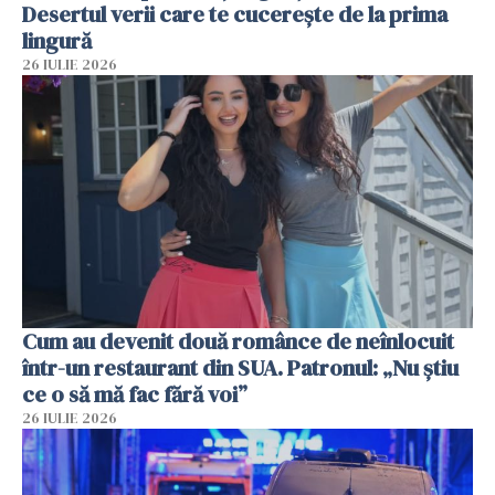
Desertul verii care te cucerește de la prima
lingură
26 IULIE 2026
Cum au devenit două românce de neînlocuit
într-un restaurant din SUA. Patronul: „Nu știu
ce o să mă fac fără voi”
26 IULIE 2026