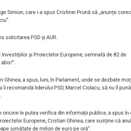
rge Simion, care i-a spus Cristinei Prună să „anunțe corec
ciu”.
ns solicitarea PSD și AUR.
Investițiilor și Proiectelor Europene, semnată de 82 de
 abis!”.
tian Ghinea, a spus, luni, în Parlament, unde se dezbate mo
i îi recomandă liderului PSD, Marcel Ciolacu, să nu îl pun
.
oricine le putea verifica din informații publice, a spus în
i Proiectelor Europene, Cristian Ghinea, care susține că anu
roape jumătate de milion de euro pe oră”.