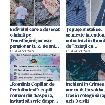
Individul care a desenat
Țepușe metalice,
o inimă pe
aruncate intențion
Transfăgărășan este
autostrăzi în Româ
pensionar la 55 de ani.
de "baieții cu
Poliția l-a identificat
platforme": "Mi-au
07 AUGUST 2026
07 AUGUST 2026
cerut 1200 lei să m
tracteze"
„România Copiilor de
Incident în Crimee
Pretutindeni”: copiii
anexată: Un soldat 
români din diaspora,
tras în colegii săi a
invitați să scrie despre
ucis 3 civili