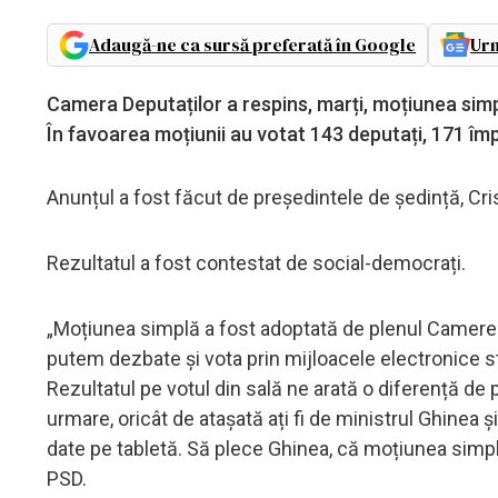
Adaugă-ne ca sursă preferată în Google
Urm
Camera Deputaților a respins, marți, moțiunea simplă 
În favoarea moțiunii au votat 143 deputați, 171 împo
Anunțul a fost făcut de președintele de ședință, Cri
Rezultatul a fost contestat de social-democrați.
„Moțiunea simplă a fost adoptată de plenul Camerei D
putem dezbate și vota prin mijloacele electronice s
Rezultatul pe votul din sală ne arată o diferență de 
urmare, oricât de atașată ați fi de ministrul Ghinea și 
date pe tabletă. Să plece Ghinea, că moțiunea simplă
PSD.