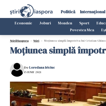
Politică
Internațional
Economie
Joburi
Monden
Sport
Educ
Povestea Mea
Eș
StiriDiaspora
›
Știri
›
Moțiunea simplă împotriva lui Cristian Ghine
Moțiunea simplă împotri
De
Loredana Iriciuc
15 IUNIE 2021