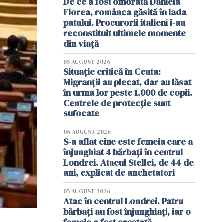
De ce a fost omorâtă Daniela
Florea, românca găsită în lada
patului. Procurorii italieni i-au
reconstituit ultimele momente
din viață
05 AUGUST 2026
Situație critică în Ceuta:
Migranții au plecat, dar au lăsat
în urma lor peste 1.000 de copii.
Centrele de protecție sunt
sufocate
06 AUGUST 2026
S-a aflat cine este femeia care a
înjunghiat 4 bărbați în centrul
Londrei. Atacul Stellei, de 44 de
ani, explicat de anchetatori
05 AUGUST 2026
Atac în centrul Londrei. Patru
bărbați au fost înjunghiați, iar o
femeie a fost arestată