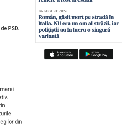
06 AUGUST 2026
Român, găsit mort pe stradă în
Italia. NU era un om al străzii, iar
ă de PSD.
polițiștii au în lucru o singură
variantă
amerei
tiv.
rin
turile
egilor din