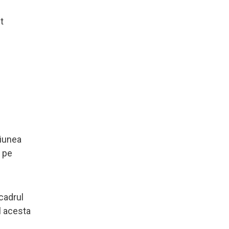
t
țiunea
ă pe
 cadrul
l acesta