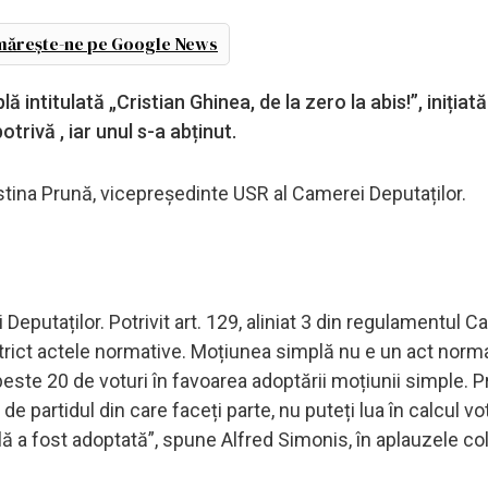
ărește-ne pe Google News
intitulată „Cristian Ghinea, de la zero la abis!”, inițiat
trivă , iar unul s-a abținut.
stina Prună, vicepreședinte USR al Camerei Deputaților.
eputaților. Potrivit art. 129, aliniat 3 din regulamentul C
trict actele normative. Moțiunea simplă nu e un act norma
peste 20 de voturi în favoarea adoptării moțiunii simple. P
de partidul din care faceți parte, nu puteți lua în calcul vo
 a fost adoptată”, spune Alfred Simonis, în aplauzele col