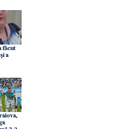
 făcut
și a
raiova,
ga