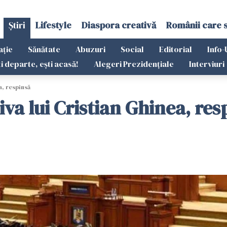
Știri
Lifestyle
Diaspora creativă
Românii care 
ație
Sănătate
Abuzuri
Social
Editorial
Info-
ti departe, ești acasă!
Alegeri Prezidențiale
Interviuri
a, respinsă
va lui Cristian Ghinea, res