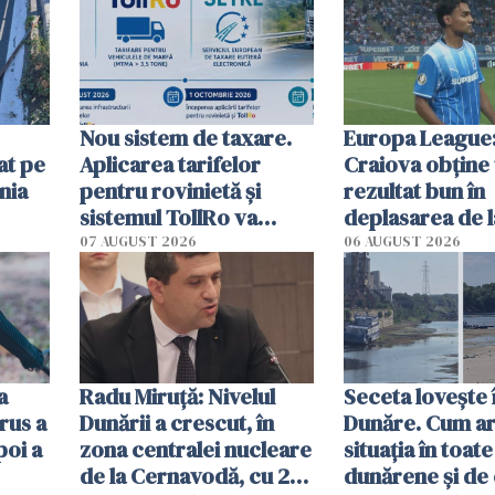
Nou sistem de taxare.
Europa League:
at pe
Aplicarea tarifelor
Craiova obține
nia
pentru rovinietă şi
rezultat bun în
sistemul TollRo va
deplasarea de 
începe la 1 octombrie
07 AUGUST 2026
06 AUGUST 2026
ă
a
Radu Miruţă: Nivelul
Seceta lovește 
rus a
Dunării a crescut, în
Dunăre. Cum ar
poi a
zona centralei nucleare
situația în toate
de la Cernavodă, cu 2
dunărene și de