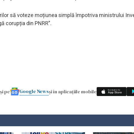
rilor să voteze moțiunea simplă împotriva ministrului Inves
ngă corupția din PNRR”.
Google News
și pe
și în aplicațiile mobile