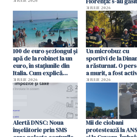
Florența: s-au găsi
31 IULIE 2026
capete de aligator 
31 IULIE 2026
sumă imensă de ba
100 de euro șezlongul și
Un microbuz cu
apă de la robinet la un
sportivi de la Dina
euro, în stațiunile din
a răsturnat. O per
Italia. Cum explică
a murit, a fost acti
autoritățile
planul roșu de
31 IULIE 2026
31 IULIE 2026
intervenție
Alertă DNSC: Noua
Mii de ciobani
înșelătorie prin SMS
protestează la AN