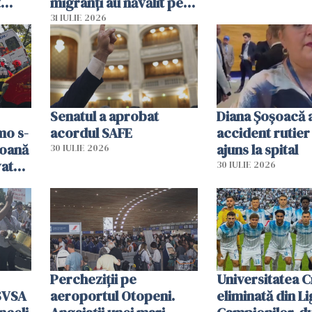
t
migranți au năvălit pe
și o
teritoriul spaniol: „Vom
31 IULIE 2026
ni
mobiliza toate
resursele"
Senatul a aprobat
Diana Șoșoacă a
mo s-
acordul SAFE
accident rutier 
soană
ajuns la spital
30 IULIE 2026
vat
30 IULIE 2026
Percheziții pe
Universitatea C
SVSA
aeroportul Otopeni.
eliminată din Li