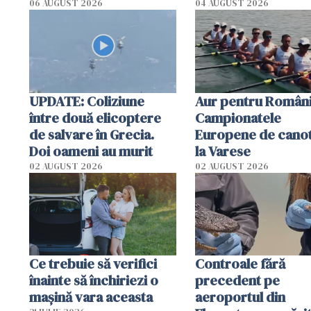
România într-un volum
06 AUGUST 2026
04 AUGUST 2026
special
UPDATE: Coliziune
Aur pentru Români
între două elicoptere
Campionatele
de salvare în Grecia.
Europene de canot
Doi oameni au murit
la Varese
02 AUGUST 2026
02 AUGUST 2026
Ce trebuie să verifici
Controale fără
înainte să închiriezi o
precedent pe
mașină vara aceasta
aeroportul din