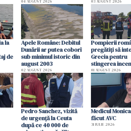
cm faţă de ziua trecută
România resim
04 AUGUST 2026
03 AUGUST 2026
efectele, deși a
în iulie
a la
Apele Române: Debitul
Pompierii româ
Dunării ar putea coborî
pregătiţi să int
aj de
sub minimul istoric din
Grecia pentru
august 2003
stingerea incen
02 AUGUST 2026
01 AUGUST 2026
Pedro Sanchez, vizită
Medicul Monica
de urgență la Ceuta
făcut AVC
după ce 40 000 de
31 IULIE 2026