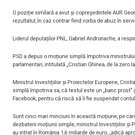
O poziție similară a avut și copreședintele AUR Geo
rezultatul, în caz contrar fiind vorba de abuz în servi
Liderul deputaților PNL, Gabriel Andronache, a respi
PSD a depus o moțiune simplă împotriva ministrului 
parlamentari, intitulată „Cristian Ghinea, de la zero la
Ministrul Investițiilor și Proiectelor Europene, Cris
simplă împotriva sa, că testul este un „banc prost” ș
Facebook, pentru că riscă să îi fie suspendat contul
Sunt cinci mari minciuni în această moțiune, pe care 
dezbaterii moțiunii simple, ministrul Investițiilor ș
au intrat în România 1,6 miliarde de euro, „adică ap