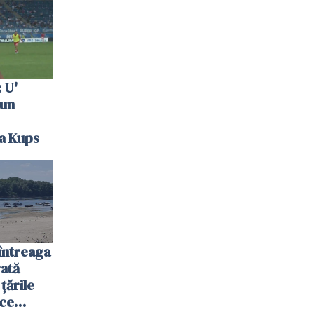
 U'
 un
la Kups
întreaga
ată
 țările
 ce