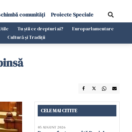
schimbă comunități
Proiecte Speciale
Utile
Tu știi ce drepturi ai?
Europarlamentare
Cultură și Tradiții
pinsă
CELE MAI CITITE
05 AUGUST 2026