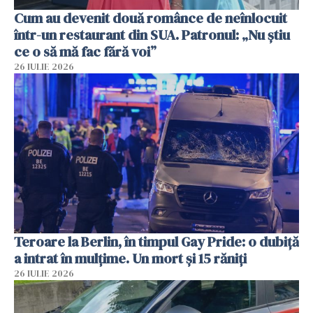
Cum au devenit două românce de neînlocuit
într-un restaurant din SUA. Patronul: „Nu știu
ce o să mă fac fără voi”
26 IULIE 2026
Teroare la Berlin, în timpul Gay Pride: o dubiță
a intrat în mulțime. Un mort și 15 răniți
26 IULIE 2026