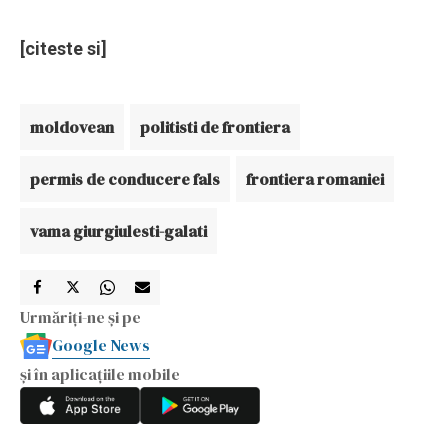
[citeste si]
moldovean
politisti de frontiera
permis de conducere fals
frontiera romaniei
vama giurgiulesti-galati
Urmăriți-ne și pe
Google News
și în aplicațiile mobile