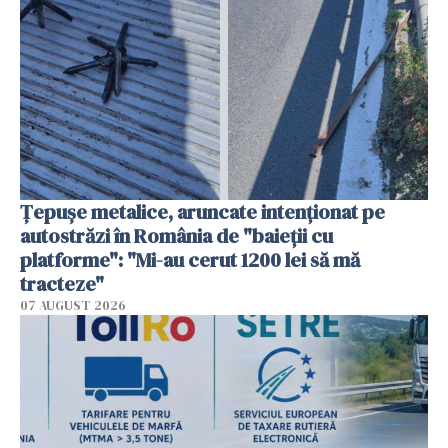
Țepușe metalice, aruncate intenționat pe
autostrăzi în România de "baieții cu
platforme": "Mi-au cerut 1200 lei să mă
tracteze"
07 AUGUST 2026