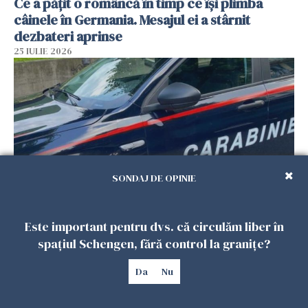
Ce a pățit o româncă în timp ce își plimba
câinele în Germania. Mesajul ei a stârnit
dezbateri aprinse
25 IULIE 2026
SONDAJ DE OPINIE
Româncă din Italia, acuzată că și-a lăsat copiii
Este important pentru dvs. că circulăm liber în
singuri în casă pentru a merge la mall. Vecinii
spațiul Schengen, fără control la granițe?
au dat alarma
Da
Nu
25 IULIE 2026