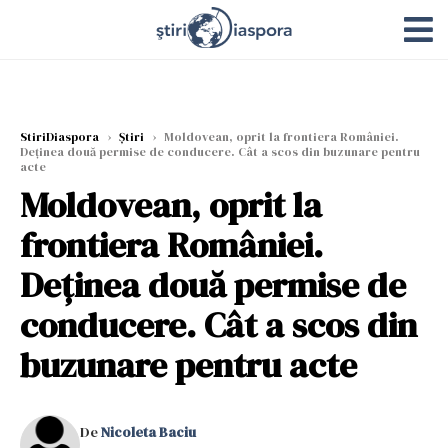
StiriDiaspora
›
Știri
›
Moldovean, oprit la frontiera României.
Deținea două permise de conducere. Cât a scos din buzunare pentru
acte
Moldovean, oprit la
frontiera României.
Deținea două permise de
conducere. Cât a scos din
buzunare pentru acte
De
Nicoleta Baciu