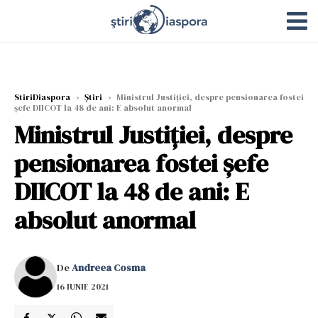
StiriDiaspora
›
Știri
›
Ministrul Justiţiei, despre pensionarea fostei
șefe DIICOT la 48 de ani: E absolut anormal
Ministrul Justiţiei, despre
pensionarea fostei șefe
DIICOT la 48 de ani: E
absolut anormal
De
Andreea Cosma
16 IUNIE 2021