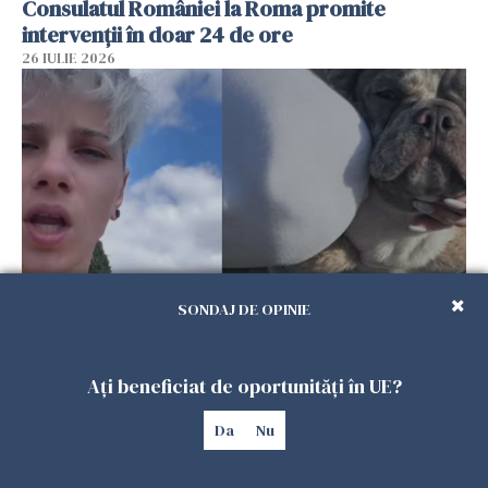
Consulatul României la Roma promite
intervenții în doar 24 de ore
26 IULIE 2026
SONDAJ DE OPINIE
Ce a pățit o româncă în timp ce își plimba
câinele în Germania. Mesajul ei a stârnit
dezbateri aprinse
Ați beneficiat de oportunități în UE?
25 IULIE 2026
Da
Nu