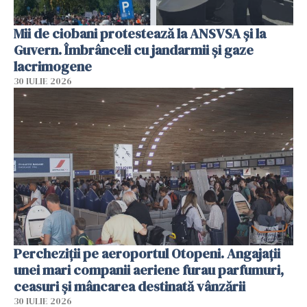
Mii de ciobani protestează la ANSVSA și la
Guvern. Îmbrânceli cu jandarmii și gaze
lacrimogene
30 IULIE 2026
Percheziții pe aeroportul Otopeni. Angajații
unei mari companii aeriene furau parfumuri,
ceasuri și mâncarea destinată vânzării
30 IULIE 2026