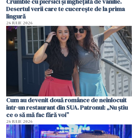
Crumble cu piersici și înghețată de vanilie.
Desertul verii care te cucerește de la prima
lingură
26 IULIE 2026
Cum au devenit două românce de neînlocuit
într-un restaurant din SUA. Patronul: „Nu știu
ce o să mă fac fără voi”
26 IULIE 2026