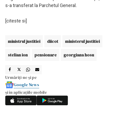
s-a transferat la Parchetul General.
[citeste si]
ministrul justitiei
diicot
ministerul justitiei
stelian ion
pensionare
georgiana hosu
Urmăriți-ne și pe
Google News
și în aplicațiile mobile