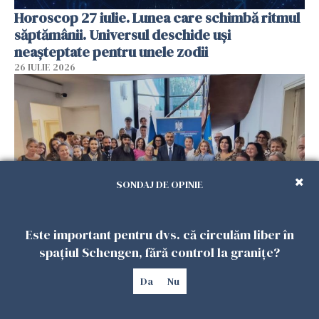
Horoscop 27 iulie. Lunea care schimbă ritmul
săptămânii. Universul deschide uși
neașteptate pentru unele zodii
26 IULIE 2026
SONDAJ DE OPINIE
Este important pentru dvs. că circulăm liber în
Accidente, spitalizare sau alte urgențe?
spațiul Schengen, fără control la granițe?
Consulatul României la Roma promite
intervenții în doar 24 de ore
Da
Nu
26 IULIE 2026