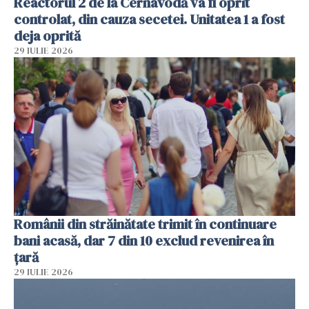
Reactorul 2 de la Cernavodă va fi oprit
controlat, din cauza secetei. Unitatea 1 a fost
deja oprită
29 IULIE 2026
Românii din străinătate trimit în continuare
bani acasă, dar 7 din 10 exclud revenirea în
țară
29 IULIE 2026