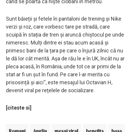
când se poartă ca niște ciobani în metrou.
Sunt băieții și fetele în pantaloni de trening și Nike
verzi și roz, care vorbesc tare pe stradă, care
scuipă în stația de tren și aruncă chiștocul pe unde
nimeresc. Mulți dintre ei stau acum acasă și
primesc bani de la țara pe care o înjură zilnic că nu
le dă lor cât merită. Așa de rău le e în UK, încât nu ar
pleca acasă, în România, unde tot ce ar primi de la
stat ar fi un șut în fund. Pe care l-ar merita cu
prisosință și aici“, este mesajul lui Octavian H,
devenit viral pe rețelele de socializare.
[citeste si]
Romani
Anglia
mesaj viral
benefits
boss