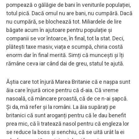
pompează o gălăgie de bani în veniturile populației,
totul pică. Dacă omul nu are bani, nu cumpără. Dacă
nu cumpără, se blochează tot. Miliardele de lire
băgate acum în ajutoare pentru populație și
companii se vor întoarce, în final, tot la stat. Deci,
plătești taxe masiv, viața e scumpă, chiria costă
enorm dar în final merită. Simți că muncești și îți
rămâne ceva iar când dai de greu, statul te ajută.
Ăștia care tot înjură Marea Britanie că e nașpa sunt
ăia care înjură orice pentru că d-aia. Că vreme
nasoală, că mâncare proastă, că de ce n-ai șapcă.
Și da, mă refer și la români. La ăia supărați pe
britanici că sunt aroganți pentru că le dau benefit
prea mic, că îi tratează nasol pentru că engleza lor
se reduce la boss și senchiu, că se uită urât la ei