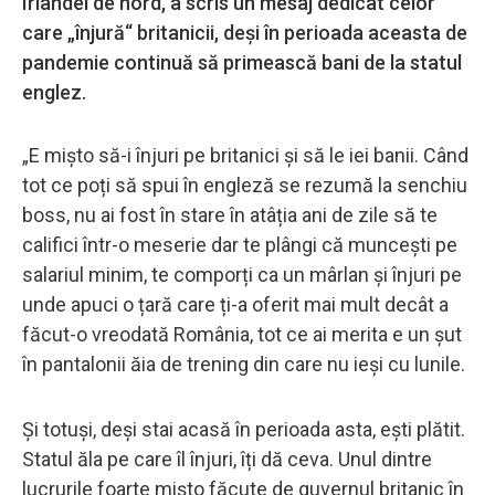
Irlandei de nord, a scris un mesaj dedicat celor
care „înjură“ britanicii, deși în perioada aceasta de
pandemie continuă să primească bani de la statul
englez.
„E mișto să-i înjuri pe britanici și să le iei banii. Când
tot ce poți să spui în engleză se rezumă la senchiu
boss, nu ai fost în stare în atâția ani de zile să te
califici într-o meserie dar te plângi că muncești pe
salariul minim, te comporți ca un mârlan și înjuri pe
unde apuci o țară care ți-a oferit mai mult decât a
făcut-o vreodată România, tot ce ai merita e un șut
în pantalonii ăia de trening din care nu ieși cu lunile.
Și totuși, deși stai acasă în perioada asta, ești plătit.
Statul ăla pe care îl înjuri, îți dă ceva. Unul dintre
lucrurile foarte mișto făcute de guvernul britanic în