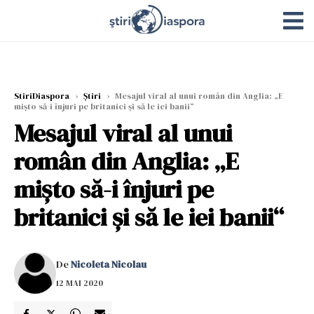
StiriDiaspora
›
Știri
›
Mesajul viral al unui român din Anglia: „E
mișto să-i înjuri pe britanici și să le iei banii“
Mesajul viral al unui
român din Anglia: „E
mișto să-i înjuri pe
britanici și să le iei banii“
De
Nicoleta Nicolau
12 MAI 2020