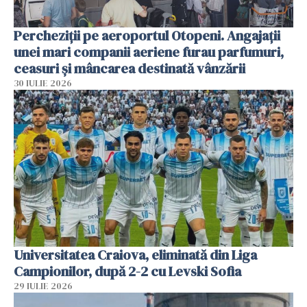
Percheziții pe aeroportul Otopeni. Angajații
unei mari companii aeriene furau parfumuri,
ceasuri și mâncarea destinată vânzării
30 IULIE 2026
Universitatea Craiova, eliminată din Liga
Campionilor, după 2-2 cu Levski Sofia
29 IULIE 2026