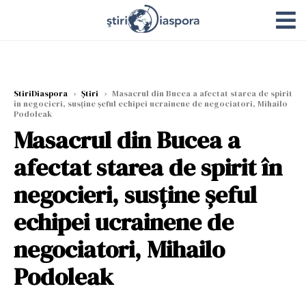
StiriDiaspora
›
Știri
›
Masacrul din Bucea a afectat starea de spirit
în negocieri, susține șeful echipei ucrainene de negociatori, Mihailo
Podoleak
Masacrul din Bucea a
afectat starea de spirit în
negocieri, susține șeful
echipei ucrainene de
negociatori, Mihailo
Podoleak