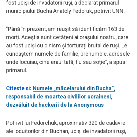
fost uciși de invadatorii ruși, a declarat primarul
municipiului Bucha Anatoly Fedoruk, potrivit UNN.
"Până în prezent, am reușit să identificăm 163 de
morți. Aceștia sunt cetățeni ai orașului nostru, care
au fost uciși cu cinism și torturați brutal de ruși. Le
cunoaștem numele de familie, prenumele, adresele
unde locuiau, cine erau: tată, fiu sau soție", a spus
primarul.
Citeste si:
Numele „măcelarului din Bucha”,
responsabil de moartea civililor ucraineni,
dezvăluit de hackerii de la Anonymous
Potrivit lui Fedorchuk, aproximativ 320 de cadavre
ale locuitorilor din Buchan, uciși de invadatorii ruși,