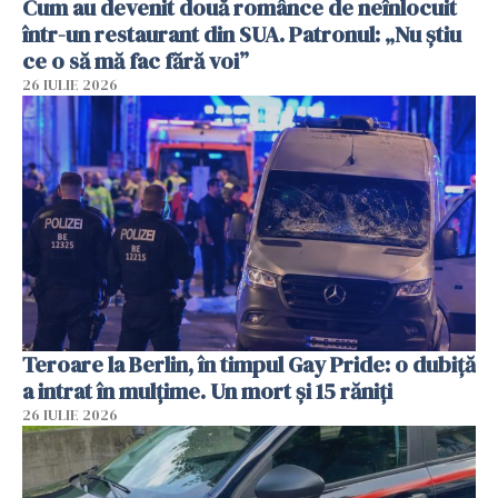
Cum au devenit două românce de neînlocuit
într-un restaurant din SUA. Patronul: „Nu știu
ce o să mă fac fără voi”
26 IULIE 2026
Teroare la Berlin, în timpul Gay Pride: o dubiță
a intrat în mulțime. Un mort și 15 răniți
26 IULIE 2026