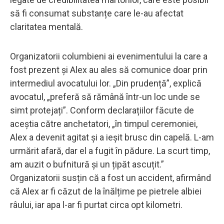
să fi consumat substanțe care le-au afectat
claritatea mentală.
Organizatorii columbieni ai evenimentului la care a
fost prezent și Alex au ales să comunice doar prin
intermediul avocatului lor. „Din prudență”, explică
avocatul, „preferă să rămână într-un loc unde se
simt protejați”. Conform declarațiilor făcute de
aceștia către anchetatori, „în timpul ceremoniei,
Alex a devenit agitat și a ieșit brusc din capelă. L-am
urmărit afară, dar el a fugit în pădure. La scurt timp,
am auzit o bufnitură și un țipăt ascuțit.”
Organizatorii susțin că a fost un accident, afirmând
că Alex ar fi căzut de la înălțime pe pietrele albiei
râului, iar apa l-ar fi purtat circa opt kilometri.