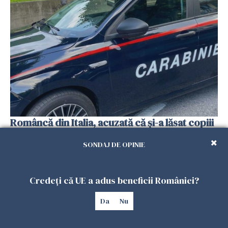
Româncă din Italia, acuzată că și-a lăsat copiii
singuri în casă pentru a merge la mall. Vecinii
SONDAJ DE OPINIE
au dat alarma
25 IULIE 2026
Credeți că UE a adus beneficii României?
Da
Nu