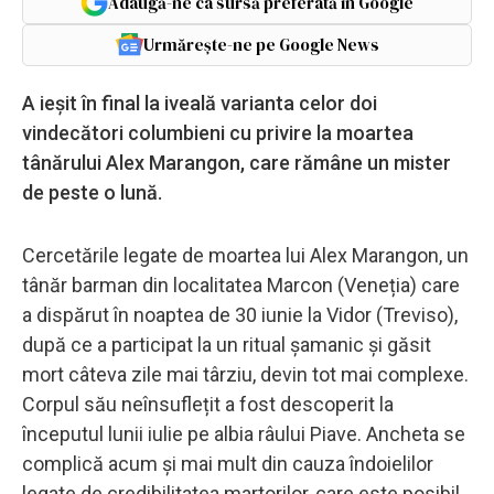
Adaugă-ne ca sursă preferată în Google
Urmărește-ne pe Google News
A ieșit în final la iveală varianta celor doi
vindecători columbieni cu privire la moartea
tânărului Alex Marangon, care rămâne un mister
de peste o lună.
Cercetările legate de moartea lui Alex Marangon, un
tânăr barman din localitatea Marcon (Veneția) care
a dispărut în noaptea de 30 iunie la Vidor (Treviso),
după ce a participat la un ritual șamanic și găsit
mort câteva zile mai târziu, devin tot mai complexe.
Corpul său neînsuflețit a fost descoperit la
începutul lunii iulie pe albia râului Piave. Ancheta se
complică acum și mai mult din cauza îndoielilor
legate de credibilitatea martorilor, care este posibil