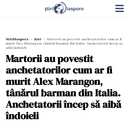
StiriDiaspora
›
Știri
›
Martorii au povestit anchetatorilor cum ar fi
murit Alex Marangon, tânărul barman din Italia. Anchetatorii încep să
aibă îndoieli
Martorii au povestit
anchetatorilor cum ar fi
murit Alex Marangon,
tânărul barman din Italia.
Anchetatorii încep să aibă
îndoieli