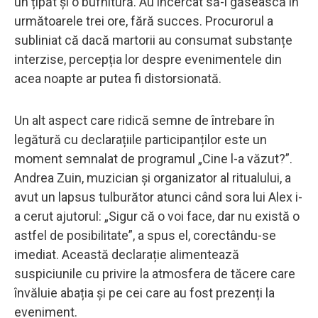
un țipăt și o bufnitură. Au încercat să-l găsească în
următoarele trei ore, fără succes. Procurorul a
subliniat că dacă martorii au consumat substanțe
interzise, percepția lor despre evenimentele din
acea noapte ar putea fi distorsionată.
Un alt aspect care ridică semne de întrebare în
legătură cu declarațiile participanților este un
moment semnalat de programul „Cine l-a văzut?”.
Andrea Zuin, muzician și organizator al ritualului, a
avut un lapsus tulburător atunci când sora lui Alex i-
a cerut ajutorul: „Sigur că o voi face, dar nu există o
astfel de posibilitate”, a spus el, corectându-se
imediat. Această declarație alimentează
suspiciunile cu privire la atmosfera de tăcere care
învăluie abația și pe cei care au fost prezenți la
eveniment.