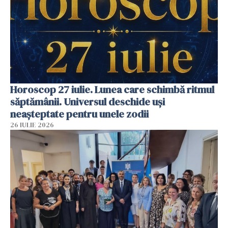
Horoscop 27 iulie. Lunea care schimbă ritmul
săptămânii. Universul deschide uși
neașteptate pentru unele zodii
26 IULIE 2026