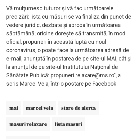
Vă mulţumesc tuturor şi vă fac următoarele
precizări: lista cu măsuri se va finaliza din punct de
vedere juridic, dezbate şi aproba în următoarea
săptămână; oricine doreşte să transmită, în mod
oficial, propuneri în această luptă cu noul
coronavirus, o poate face la următoarea adresă de
e-mail, anunţată în postarea de pe site-ul MAI, cât şi
la anunţul de pe site-ul Institutului Naţional de
Sănătate Publică:
propuneri.relaxare@ms.ro
", a
scris Marcel Vela, într-o postare pe Facebook.
mai
marcel vela
stare de alerta
masuri relaxare
lista masuri