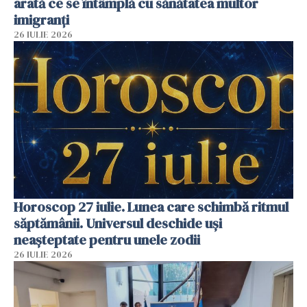
arată ce se întâmplă cu sănătatea multor
imigranți
26 IULIE 2026
Horoscop 27 iulie. Lunea care schimbă ritmul
săptămânii. Universul deschide uși
neașteptate pentru unele zodii
26 IULIE 2026