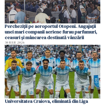
Percheziții pe aeroportul Otopeni. Angajații
unei mari companii aeriene furau parfumuri,
ceasuri și mâncarea destinată vânzării
30 IULIE 2026
Universitatea Craiova, eliminată din Liga