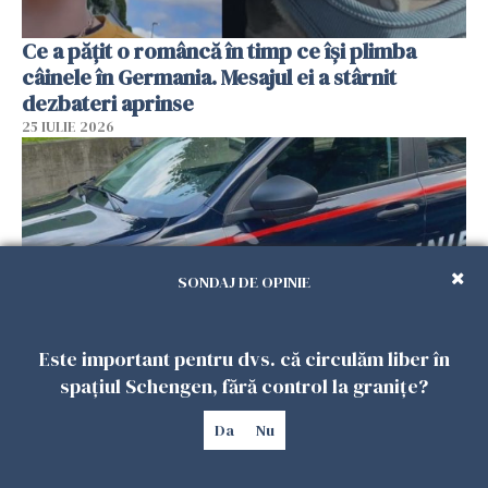
Ce a pățit o româncă în timp ce își plimba
câinele în Germania. Mesajul ei a stârnit
dezbateri aprinse
25 IULIE 2026
SONDAJ DE OPINIE
Este important pentru dvs. că circulăm liber în
spațiul Schengen, fără control la granițe?
Româncă din Italia, acuzată că și-a lăsat copiii
singuri în casă pentru a merge la mall. Vecinii
Da
Nu
au dat alarma
25 IULIE 2026