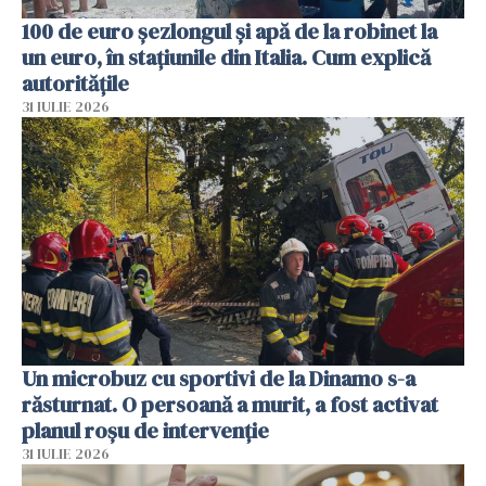
100 de euro șezlongul și apă de la robinet la
un euro, în stațiunile din Italia. Cum explică
autoritățile
31 IULIE 2026
Un microbuz cu sportivi de la Dinamo s-a
răsturnat. O persoană a murit, a fost activat
planul roșu de intervenție
31 IULIE 2026