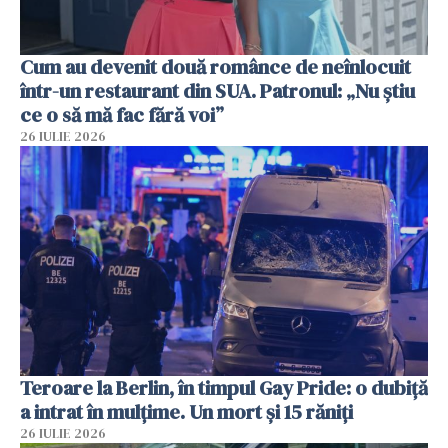
Cum au devenit două românce de neînlocuit
într-un restaurant din SUA. Patronul: „Nu știu
ce o să mă fac fără voi”
26 IULIE 2026
Teroare la Berlin, în timpul Gay Pride: o dubiță
a intrat în mulțime. Un mort și 15 răniți
26 IULIE 2026