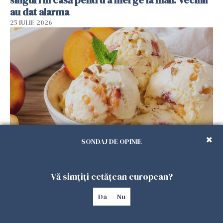
singuri în casă pentru a merge la mall. Vecinii
au dat alarma
25 IULIE 2026
SONDAJ DE OPINIE
Înghețata de casă cu nectarine care
cucerește vara. Rețeta fără aparat, gata din
câteva ingrediente
Vă simțiți cetățean european?
25 IULIE 2026
Da
Nu