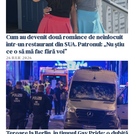
Cum au devenit două românce de neînlocuit
într-un restaurant din SUA. Patronul: „Nu știu
ce o să mă fac fără voi”
26 IULIE 2026
Teroare la Berlin, în timpul Gay Pride: o dubiță