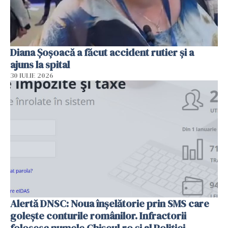
Diana Șoșoacă a făcut accident rutier și a
ajuns la spital
30 IULIE 2026
Alertă DNSC: Noua înșelătorie prin SMS care
golește conturile românilor. Infractorii
folosesc numele Ghișeul.ro și al Poliției