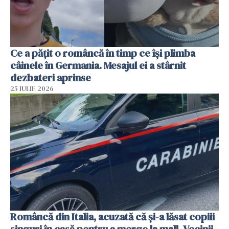
Ce a pățit o româncă în timp ce își plimba
câinele în Germania. Mesajul ei a stârnit
dezbateri aprinse
25 IULIE 2026
Româncă din Italia, acuzată că și-a lăsat copiii