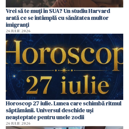
Vrei să te muți în SUA? Un studiu Harvard
arată ce se întâmplă cu sănătatea multor
imigranți
26 IULIE 2026
Horoscop 27 iulie. Lunea care schimbă ritmul
săptămânii. Universul deschide uși
neașteptate pentru unele zodii
26 IULIE 2026