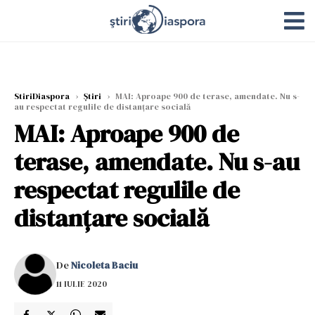
StiriDiaspora
›
Știri
›
MAI: Aproape 900 de terase, amendate. Nu s-
au respectat regulile de distanțare socială
MAI: Aproape 900 de
terase, amendate. Nu s-au
respectat regulile de
distanțare socială
De
Nicoleta Baciu
11 IULIE 2020