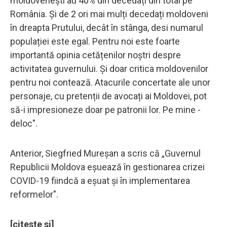
moldovenești au 40% din decedați din total pe
România. Și de 2 ori mai mulți decedați moldoveni
în dreapta Prutului, decât în stânga, desi numarul
populației este egal. Pentru noi este foarte
importantă opinia cetățenilor noștri despre
activitatea guvernului. Și doar critica moldovenilor
pentru noi contează. Atacurile concertate ale unor
personaje, cu pretenții de avocați ai Moldovei, pot
să-i impresioneze doar pe patronii lor. Pe mine -
deloc".
Anterior, Siegfried Mureșan a scris că „Guvernul
Republicii Moldova eșuează în gestionarea crizei
COVID-19 fiindcă a eșuat și în implementarea
reformelor".
[citeste si]