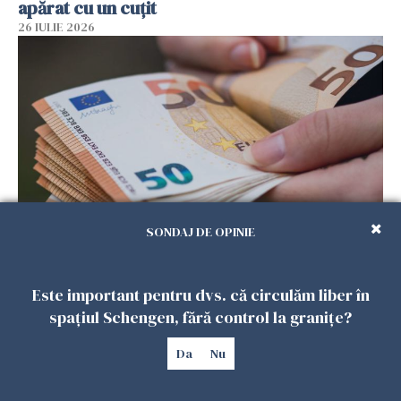
apărat cu un cuțit
26 IULIE 2026
SONDAJ DE OPINIE
Menajere și îngrijitori, în vizorul Fiscului din
Italia. Aproape 500.000 de euro din venituri,
ascunși de autorități
Este important pentru dvs. că circulăm liber în
spațiul Schengen, fără control la granițe?
26 IULIE 2026
Da
Nu