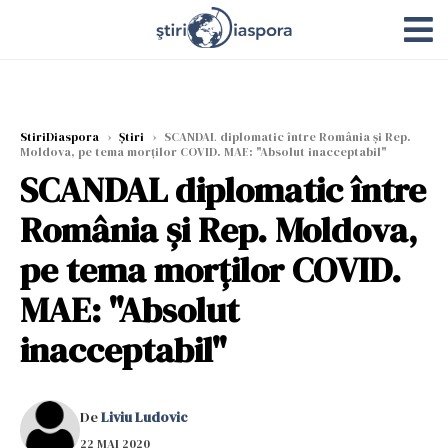
StiriDiaspora
›
Știri
›
SCANDAL diplomatic între România și Rep.
Moldova, pe tema morților COVID. MAE: "Absolut inacceptabil"
SCANDAL diplomatic între
România și Rep. Moldova,
pe tema morților COVID.
MAE: "Absolut
inacceptabil"
De
Liviu Ludovic
22 MAI 2020