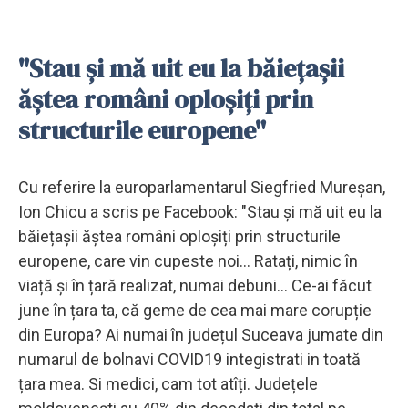
"Stau și mă uit eu la băiețașii
ăștea români oploșiți prin
structurile europene"
Cu referire la europarlamentarul Siegfried Mureșan,
Ion Chicu a scris pe Facebook: "Stau și mă uit eu la
băiețașii ăștea români oploșiți prin structurile
europene, care vin cupeste noi... Ratați, nimic în
viață și în țară realizat, numai debuni... Ce-ai făcut
june în țara ta, că geme de cea mai mare corupție
din Europa? Ai numai în județul Suceava jumate din
numarul de bolnavi COVID19 integistrati in toată
țara mea. Si medici, cam tot atîți. Județele