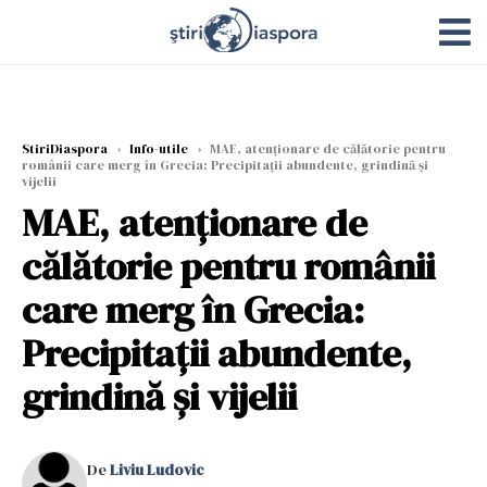
StiriDiaspora
›
Info-utile
›
MAE, atenţionare de călătorie pentru
românii care merg în Grecia: Precipitaţii abundente, grindină şi
vijelii
MAE, atenţionare de
călătorie pentru românii
care merg în Grecia:
Precipitaţii abundente,
grindină şi vijelii
De
Liviu Ludovic