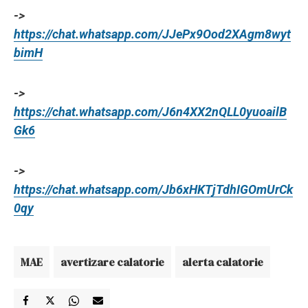
->
https://chat.whatsapp.com/JJePx9Ood2XAgm8wyt
bimH
->
https://chat.whatsapp.com/J6n4XX2nQLL0yuoailB
Gk6
->
https://chat.whatsapp.com/Jb6xHKTjTdhIGOmUrCk
0qy
MAE
avertizare calatorie
alerta calatorie