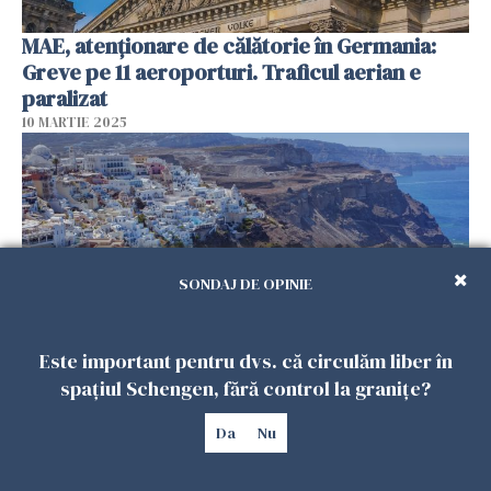
MAE, atenționare de călătorie în Germania:
Greve pe 11 aeroporturi. Traficul aerian e
paralizat
10 MARTIE 2025
SONDAJ DE OPINIE
Este important pentru dvs. că circulăm liber în
spațiul Schengen, fără control la granițe?
MAE, atenţionare de călătorie în Grecia:
Activitate seismică în Santorini
Da
Nu
03 FEBRUARIE 2025