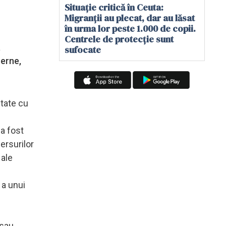
Situație critică în Ceuta:
Migranții au plecat, dar au lăsat
în urma lor peste 1.000 de copii.
Centrele de protecție sunt
a
sufocate
terne,
ătate cu
 a fost
ersurilor
 ale
e
 a unui
 sau