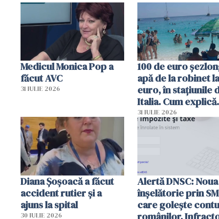
Medicul Monica Pop a
100 de euro șezlong
făcut AVC
apă de la robinet l
euro, în stațiunile 
31 IULIE 2026
Italia. Cum explică
autoritățile
31 IULIE 2026
Diana Șoșoacă a făcut
Alertă DNSC: Noua
accident rutier și a
înșelătorie prin S
ajuns la spital
care golește contu
românilor. Infracto
30 IULIE 2026