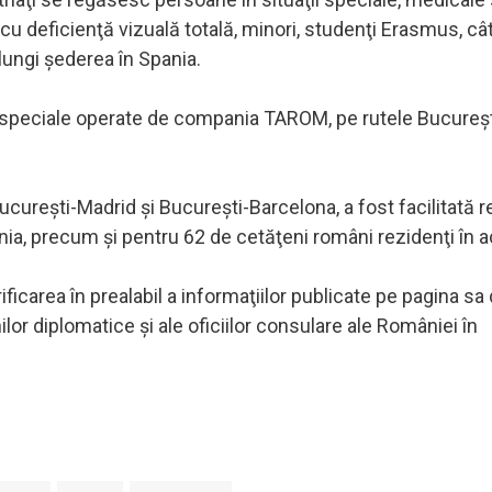
u deficienţă vizuală totală, minori, studenţi Erasmus, cât
lungi şederea în Spania.
e speciale operate de compania TAROM, pe rutele Bucureş
ureşti-Madrid şi Bucureşti-Barcelona, a fost facilitată r
nia, precum şi pentru 62 de cetăţeni români rezidenţi în a
ficarea în prealabil a informaţiilor publicate pe pagina sa
ilor diplomatice şi ale oficiilor consulare ale României în