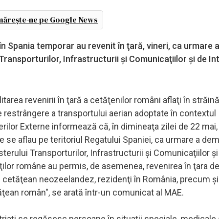
ărește-ne pe Google News
n Spania temporar au revenit în ţară, vineri, ca urmare 
ansporturilor, Infrastructurii şi Comunicaţiilor şi de In
tarea revenirii în ţară a cetăţenilor români aflaţi în străin
e restrângere a transportului aerian adoptate în contextul
ilor Externe informează că, în dimineaţa zilei de 22 mai,
re se aflau pe teritoriul Regatului Spaniei, ca urmare a dem
erului Transporturilor, Infrastructurii şi Comunicaţiilor şi
ăţilor române au permis, de asemenea, revenirea în ţara d
 un cetăţean neozeelandez, rezidenţi în România, precum şi
ţean român", se arată într-un comunicat al MAE.
atriaţi se regăsesc persoane în situaţii speciale, medicale