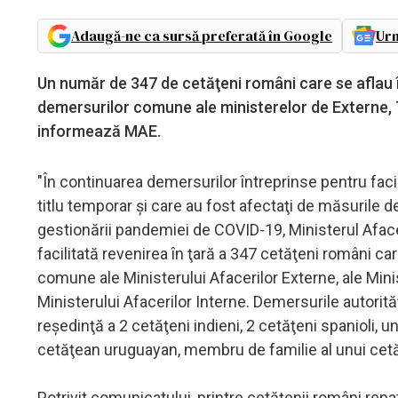
Adaugă-ne ca sursă preferată în Google
Urm
Un număr de 347 de cetăţeni români care se aflau î
demersurilor comune ale ministerelor de Externe, Tr
informează MAE.
"În continuarea demersurilor întreprinse pentru facili
titlu temporar şi care au fost afectaţi de măsurile d
gestionării pandemiei de COVID-19, Ministerul Afacer
facilitată revenirea în ţară a 347 cetăţeni români ca
comune ale Ministerului Afacerilor Externe, ale Minist
Ministerului Afacerilor Interne. Demersurile autorit
reşedinţă a 2 cetăţeni indieni, 2 cetăţeni spanioli,
cetăţean uruguayan, membru de familie al unui cetă
Potrivit comunicatului, printre cetăţenii români rep