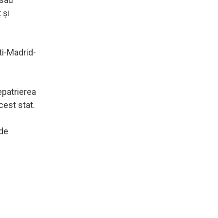
 şi
ti-Madrid-
epatrierea
cest stat.
 de