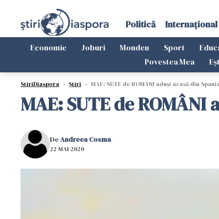
Politică
Internațional
Economie
Joburi
Monden
Sport
Educ
Povestea Mea
Eș
StiriDiaspora
›
Știri
›
MAE: SUTE de ROMÂNI aduşi acasă din Spani
MAE: SUTE de ROMÂNI ad
De
Andreea Cosma
22 MAI 2020