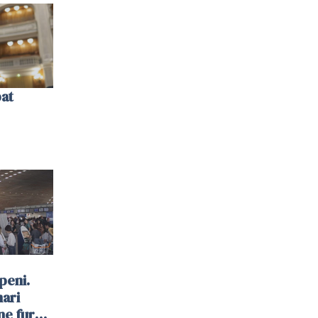
bat
peni.
mari
ne furau