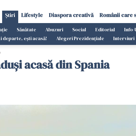
Știri
Lifestyle
Diaspora creativă
Românii care 
ație
Sănătate
Abuzuri
Social
Editorial
Info-
ti departe, ești acasă!
Alegeri Prezidențiale
Interviuri
a
uşi acasă din Spania