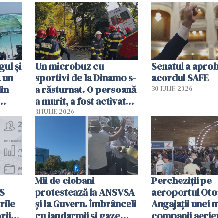
sumă imensă de bani
mobiliza toate
resursele"
ul și
Un microbuz cu
Senatul a apro
a un
sportivi de la Dinamo s-
acordul SAFE
din
a răsturnat. O persoană
30 IULIE 2026
a murit, a fost activat
planul roșu de
31 IULIE 2026
intervenție
Mii de ciobani
Percheziții pe
MS
protestează la ANSVSA
aeroportul Oto
rile
și la Guvern. Îmbrânceli
Angajații unei 
rii
cu jandarmii și gaze
companii aerie