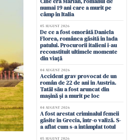
Cine era Marian, românul de
numai 19 ani care a murit pe
câmp în Italia
05 AUGUST 2026
De ce a fost omorâtă Daniela
Florea, românca găsită în lada
patului. Procurorii italieni i-au
reconstituit ultimele momente
din viață
04 AUGUST 2026
Accident grav provocat de un
român de 22 de ani în Austria.
Tatăl său a fost aruncat din
mașină și a murit pe loc
04 AUGUST 2026
A fost arestat criminalul femeii
găsite în Grecia, într-o valiză. S-
a aflat cum s-a întâmplat totul
05 AUGUST 2026