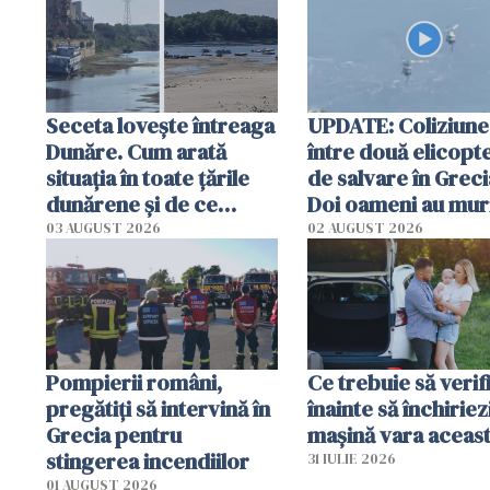
special
Seceta lovește întreaga
UPDATE: Coliziune
Dunăre. Cum arată
între două elicopt
situația în toate țările
de salvare în Greci
dunărene și de ce
Doi oameni au mur
România resimte
03 AUGUST 2026
02 AUGUST 2026
efectele, deși a plouat
în iulie
Pompierii români,
Ce trebuie să verif
pregătiţi să intervină în
înainte să închiriez
Grecia pentru
mașină vara aceas
stingerea incendiilor
31 IULIE 2026
01 AUGUST 2026