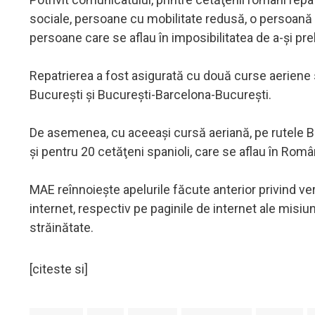
sociale, persoane cu mobilitate redusă, o persoană c
persoane care se aflau în imposibilitatea de a-şi pre
Repatrierea a fost asigurată cu două curse aerien
Bucureşti şi Bucureşti-Barcelona-Bucureşti.
De asemenea, cu aceeaşi cursă aeriană, pe rutele Buc
şi pentru 20 cetăţeni spanioli, care se aflau în Româ
MAE reînnoieşte apelurile făcute anterior privind veri
internet, respectiv pe paginile de internet ale misiun
străinătate.
[citeste si]