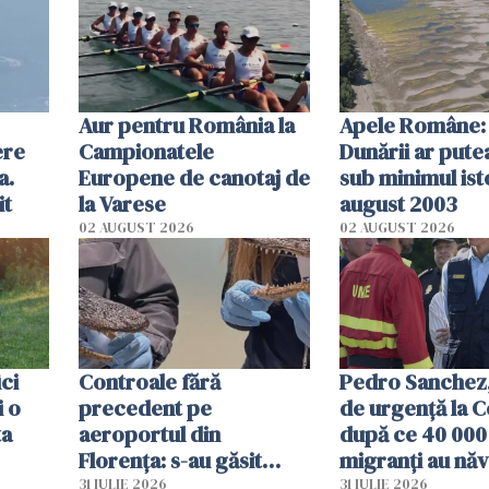
Aur pentru România la
Apele Române: 
ere
Campionatele
Dunării ar pute
a.
Europene de canotaj de
sub minimul ist
it
la Varese
august 2003
02 AUGUST 2026
02 AUGUST 2026
ici
Controale fără
Pedro Sanchez, 
i o
precedent pe
de urgență la C
ta
aeroportul din
după ce 40 000
Florența: s-au găsit
migranți au năv
capete de aligator și o
teritoriul spani
31 IULIE 2026
31 IULIE 2026