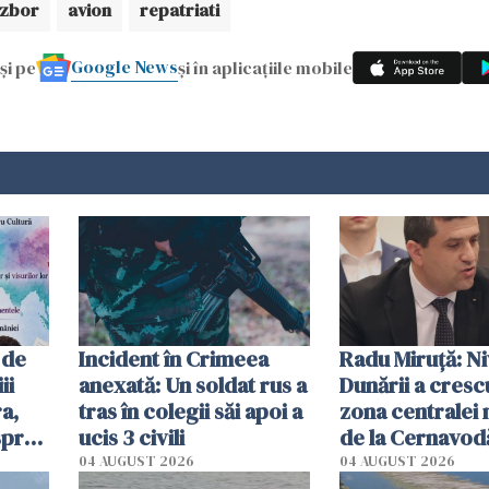
zbor
avion
repatriati
Google News
și pe
și în aplicațiile mobile
 de
Incident în Crimeea
Radu Miruţă: Ni
ii
anexată: Un soldat rus a
Dunării a crescu
a,
tras în colegii săi apoi a
zona centralei 
spre
ucis 3 civili
de la Cernavodă
olum
cm faţă de ziua
04 AUGUST 2026
04 AUGUST 2026