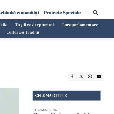
schimbă comunități
Proiecte Speciale
Utile
Tu știi ce drepturi ai?
Europarlamentare
Cultură și Tradiții
CELE MAI CITITE
04 AUGUST 2026