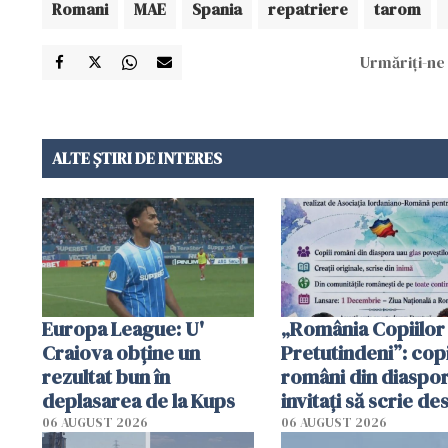
Romani
MAE
Spania
repatriere
tarom
Urmăriți-ne 
ALTE ȘTIRI DE INTERES
Europa League: U'
„România Copiilor
Craiova obține un
Pretutindeni”: copi
rezultat bun în
români din diaspor
deplasarea de la Kups
invitați să scrie de
România într-un v
06 AUGUST 2026
06 AUGUST 2026