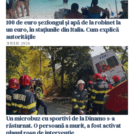
100 de euro șezlongul și apă de la robinet la
un euro, în stațiunile din Italia. Cum explică
autoritățile
31 IULIE 2026
Un microbuz cu sportivi de la Dinamo s-a
răsturnat. O persoană a murit, a fost activat
planul roșu de intervenție