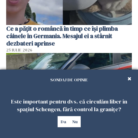
Ce a pățit o româncă în timp ce își plimba
câinele în Germania. Mesajul ei a stârnit
dezbateri aprinse
25 IULIE 2026
SONDAJ DE OPINIE
Este important pentru dvs. că circulăm liber în
spațiul Schengen, fără control la granițe?
Da
Nu
Româncă din Italia, acuzată că și-a lăsat copiii
singuri în casă pentru a merge la mall. Vecinii