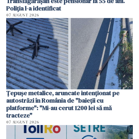
Transfăgărășan este pensionar la 55 de ani.
Poliția l-a identificat
07 AUGUST 2026
Țepușe metalice, aruncate intenționat pe
autostrăzi în România de "baieții cu
platforme": "Mi-au cerut 1200 lei să mă
tracteze"
07 AUGUST 2026