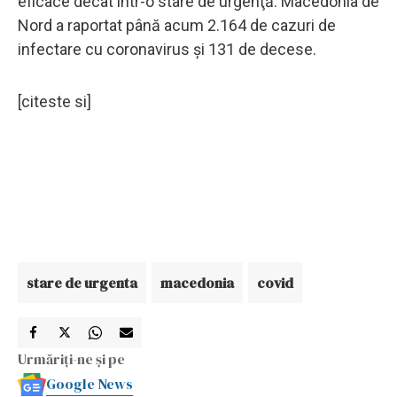
eficace decât într-o stare de urgenţă. Macedonia de
Nord a raportat până acum 2.164 de cazuri de
infectare cu coronavirus şi 131 de decese.
[citeste si]
stare de urgenta
macedonia
covid
Urmăriți-ne și pe
Google News