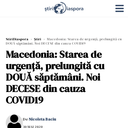
StiriDiaspora
›
Știri
›
Macedonia: Starea de urgenţă, prelungită cu
DOUĂ săptămâni. Noi DECESE din cauza COVID19
Macedonia: Starea de
urgenţă, prelungită cu
DOUĂ săptămâni. Noi
DECESE din cauza
COVID19
De
Nicoleta Baciu
30 MAI 2020