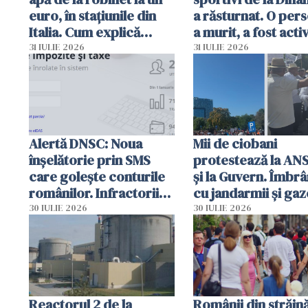
euro, în stațiunile din
a răsturnat. O per
Italia. Cum explică
a murit, a fost acti
autoritățile
planul roșu de
31 IULIE 2026
31 IULIE 2026
intervenție
Alertă DNSC: Noua
Mii de ciobani
înșelătorie prin SMS
protestează la AN
care golește conturile
și la Guvern. Îmbrâ
românilor. Infractorii
cu jandarmii și gaz
folosesc numele
lacrimogene
30 IULIE 2026
30 IULIE 2026
Ghișeul.ro și al Poliției
Române
Reactorul 2 de la
Românii din străin