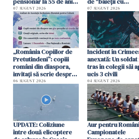
pensionar la 55 de ani.
de "baieții cu
Poliția l-a identificat
platforme": "Mi-au
07 AUGUST 2026
07 AUGUST 2026
cerut 1200 lei să m
tracteze"
„România Copiilor de
Incident în Crimee
Pretutindeni”: copiii
anexată: Un soldat 
români din diaspora,
tras în colegii săi a
invitați să scrie despre
ucis 3 civili
România într-un volum
06 AUGUST 2026
04 AUGUST 2026
special
UPDATE: Coliziune
Aur pentru Români
între două elicoptere
Campionatele