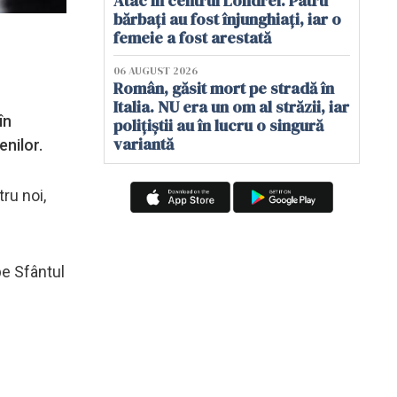
Atac în centrul Londrei. Patru
bărbați au fost înjunghiați, iar o
femeie a fost arestată
06 AUGUST 2026
Român, găsit mort pe stradă în
Italia. NU era un om al străzii, iar
în
polițiștii au în lucru o singură
variantă
enilor.
ru noi,
pe Sfântul