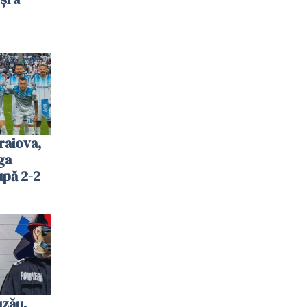
raiova,
ga
upă 2-2
uzău.