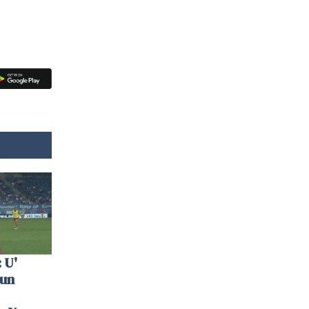
 U'
 un