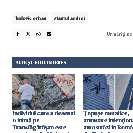
ludovic orban
sfantul andrei
Urmăriți-ne 
ALTE ȘTIRI DE INTERES
Individul care a desenat
Țepușe metalice,
o inimă pe
aruncate intențion
Transfăgărășan este
autostrăzi în Româ