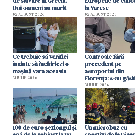
de salvare în Grecia.
Europene de canot
Doi oameni au murit
la Varese
02 AUGUST 2026
02 AUGUST 2026
Ce trebuie să verifici
Controale fără
înainte să închiriezi o
precedent pe
mașină vara aceasta
aeroportul din
Florența: s-au găsi
31 IULIE 2026
capete de aligator 
31 IULIE 2026
sumă imensă de ba
100 de euro șezlongul și
Un microbuz cu
apă de la robinet la un
sportivi de la Dina