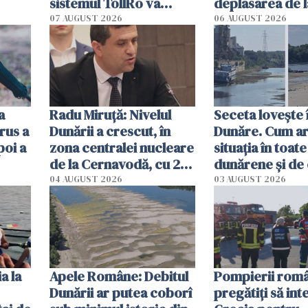
sistemul TollRo va
deplasarea de 
începe la 1 octombrie
07 AUGUST 2026
06 AUGUST 2026
ă
a
Radu Miruţă: Nivelul
Seceta lovește 
rus a
Dunării a crescut, în
Dunăre. Cum ar
poi a
zona centralei nucleare
situația în toate
de la Cernavodă, cu 2
dunărene și de
cm faţă de ziua trecută
România resim
04 AUGUST 2026
03 AUGUST 2026
efectele, deși a
în iulie
a la
Apele Române: Debitul
Pompierii româ
Dunării ar putea coborî
pregătiţi să int