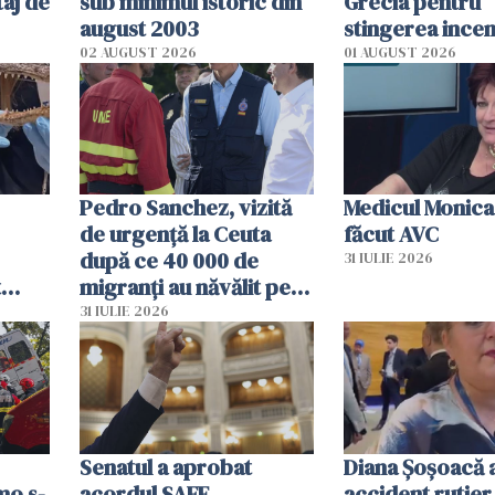
aj de
sub minimul istoric din
Grecia pentru
august 2003
stingerea incen
02 AUGUST 2026
01 AUGUST 2026
Pedro Sanchez, vizită
Medicul Monica
de urgență la Ceuta
făcut AVC
după ce 40 000 de
31 IULIE 2026
t
migranți au năvălit pe
și o
teritoriul spaniol: „Vom
31 IULIE 2026
ni
mobiliza toate
resursele"
Senatul a aprobat
Diana Șoșoacă a
mo s-
acordul SAFE
accident rutier 