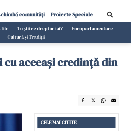
schimbă comunități
Proiecte Speciale
Utile
Tu știi ce drepturi ai?
Europarlamentare
Cultură și Tradiții
 cu aceeaşi credinţă din
CELE MAI CITITE