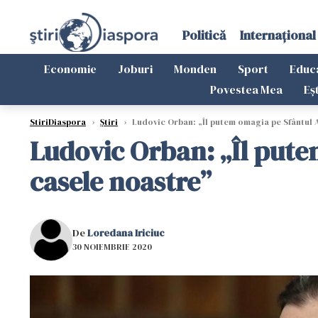
Politică
Internațional
Economie
Joburi
Monden
Sport
Educ
Povestea Mea
Eș
StiriDiaspora
›
Știri
›
Ludovic Orban: „Îl putem omagia pe Sfântul A
Ludovic Orban: „Îl pute
casele noastre”
De
Loredana Iriciuc
30 NOIEMBRIE 2020