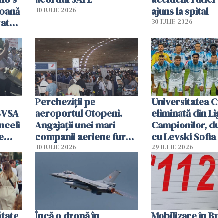
soană
ajuns la spital
30 IULIE 2026
vat
30 IULIE 2026
Percheziții pe
Universitatea C
SVSA
aeroportul Otopeni.
eliminată din Li
nceli
Angajații unei mari
Campionilor, d
e
companii aeriene furau
cu Levski Sofia
parfumuri, ceasuri și
30 IULIE 2026
29 IULIE 2026
mâncarea destinată
vânzării
ătate
Încă o dronă în
Mobilizare în B