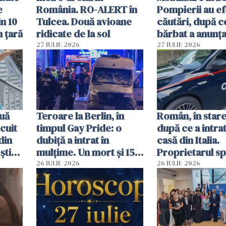
e
România. RO-ALERT în
Pompierii au ef
in 10
Tulcea. Două avioane
căutări, după c
n țară
ridicate de la sol
bărbat a anunțat
că a văzut un o
27 IULIE 2026
27 IULIE 2026
luminos
uă
Teroare la Berlin, în
Român, în stare
cuit
timpul Gay Pride: o
după ce a intrat
din
dubiță a intrat în
casă din Italia.
știu
mulțime. Un mort și 15
Proprietarul s
 voi”
răniți
s-a apărat cu un
26 IULIE 2026
26 IULIE 2026