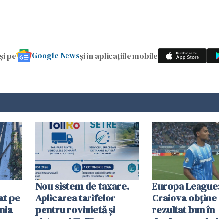
Google News
și pe
și în aplicațiile mobile
Nou sistem de taxare.
Europa League:
at pe
Aplicarea tarifelor
Craiova obține
nia
pentru rovinietă şi
rezultat bun în