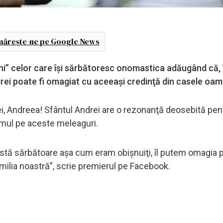
ărește-ne pe Google News
ni” celor care îşi sărbătoresc onomastica adăugând că, 
drei poate fi omagiat cu aceeaşi credinţă din casele oam
ei, Andreea! Sfântul Andrei are o rezonanţă deosebită pent
ismul pe aceste meleaguri.
stă sărbătoare aşa cum eram obişnuiţi, îl putem omagia 
amilia noastră”, scrie premierul pe Facebook.