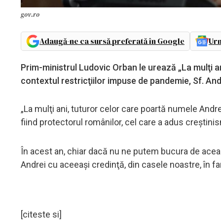
gov.ro
Adaugă-ne ca sursă preferată în Google
Urm
Prim-ministrul Ludovic Orban le urează „La mulţi a
contextul restricţiilor impuse de pandemie, Sf. An
„La mulţi ani, tuturor celor care poartă numele Andr
fiind protectorul românilor, cel care a adus creştin
În acest an, chiar dacă nu ne putem bucura de acea
Andrei cu aceeaşi credinţă, din casele noastre, în f
[citeste si]