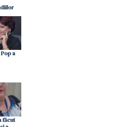
diilor
 Pop a
 făcut
și a