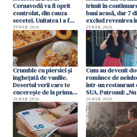
Cernavodă va fi oprit
trimit în continuar
controlat, din cauza
bani acasă, dar 7 d
secetei. Unitatea 1 a fost
exclud revenirea î
deja oprită
29 IULIE 2026
29 IULIE 2026
Crumble cu piersici și
Cum au devenit do
înghețată de vanilie.
românce de neînlo
Desertul verii care te
într-un restaurant 
cucerește de la prima
SUA. Patronul: „Nu 
lingură
ce o să mă fac fără
26 IULIE 2026
26 IULIE 2026