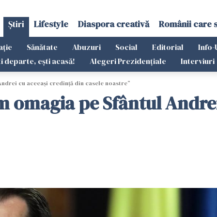
Știri
Lifestyle
Diaspora creativă
Românii care 
ație
Sănătate
Abuzuri
Social
Editorial
Info-
ti departe, ești acasă!
Alegeri Prezidențiale
Interviuri
ndrei cu aceeaşi credinţă din casele noastre”
m omagia pe Sfântul Andrei