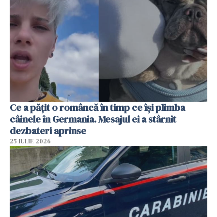
Ce a pățit o româncă în timp ce își plimba
câinele în Germania. Mesajul ei a stârnit
dezbateri aprinse
25 IULIE 2026