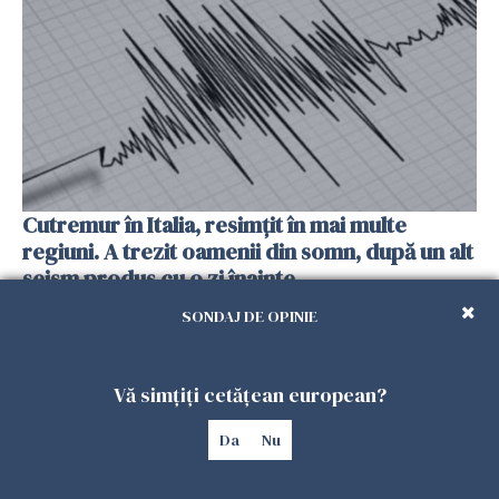
Cutremur în Italia, resimțit în mai multe
regiuni. A trezit oamenii din somn, după un alt
seism produs cu o zi înainte
25 IULIE 2026
SONDAJ DE OPINIE
Vă simțiți cetățean european?
Da
Nu