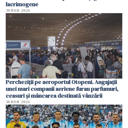
lacrimogene
30 IULIE 2026
Percheziții pe aeroportul Otopeni. Angajații
unei mari companii aeriene furau parfumuri,
ceasuri și mâncarea destinată vânzării
30 IULIE 2026