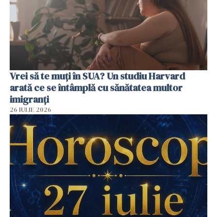
Vrei să te muți în SUA? Un studiu Harvard
arată ce se întâmplă cu sănătatea multor
imigranți
26 IULIE 2026