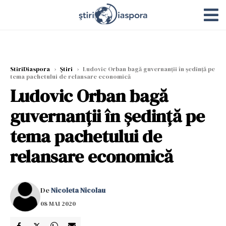
StiriDiaspora
›
Știri
›
Ludovic Orban bagă guvernanții în ședință pe
tema pachetului de relansare economică
Ludovic Orban bagă
guvernanții în ședință pe
tema pachetului de
relansare economică
De
Nicoleta Nicolau
08 MAI 2020