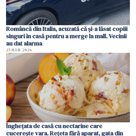
Româncă din Italia, acuzată că și-a lăsat copiii
singuri în casă pentru a merge la mall. Vecinii
au dat alarma
25 IULIE 2026
Înghețata de casă cu nectarine care
cucerește vara. Rețeta fără aparat, gata din