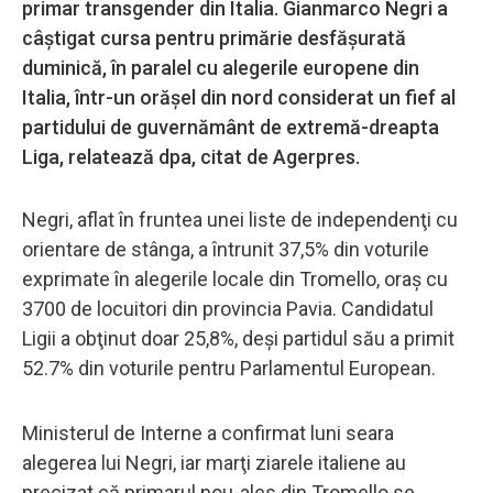
primar transgender din Italia. Gianmarco Negri a
câştigat cursa pentru primărie desfăşurată
duminică, în paralel cu alegerile europene din
Italia, într-un orăşel din nord considerat un fief al
partidului de guvernământ de extremă-dreapta
Liga, relatează dpa, citat de Agerpres.
Negri, aflat în fruntea unei liste de independenţi cu
orientare de stânga, a întrunit 37,5% din voturile
exprimate în alegerile locale din Tromello, oraş cu
3700 de locuitori din provincia Pavia. Candidatul
Ligii a obţinut doar 25,8%, deşi partidul său a primit
52.7% din voturile pentru Parlamentul European.
Ministerul de Interne a confirmat luni seara
alegerea lui Negri, iar marţi ziarele italiene au
precizat că primarul nou-ales din Tromello se