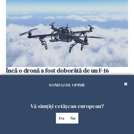
Încă o dronă a fost doborâtă de un F-16
românesc după ce a intrat ilegal în spațiul
aerian al României
SONDAJ DE OPINIE
25 IULIE 2026
Vă simțiți cetățean european?
Da
Nu