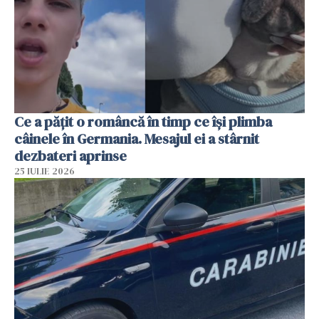
Ce a pățit o româncă în timp ce își plimba
câinele în Germania. Mesajul ei a stârnit
dezbateri aprinse
25 IULIE 2026