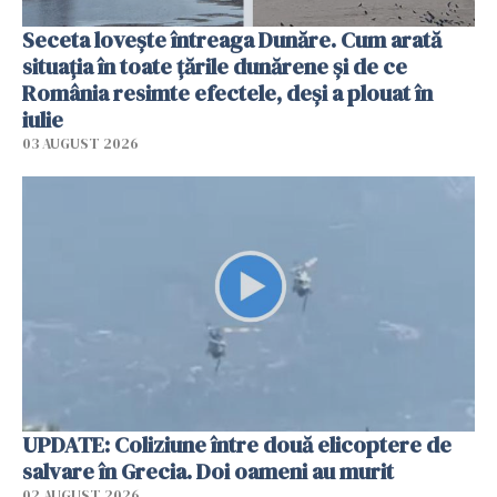
Seceta lovește întreaga Dunăre. Cum arată
situația în toate țările dunărene și de ce
România resimte efectele, deși a plouat în
iulie
03 AUGUST 2026
UPDATE: Coliziune între două elicoptere de
salvare în Grecia. Doi oameni au murit
02 AUGUST 2026