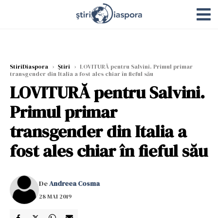
StiriDiaspora
›
Știri
›
LOVITURĂ pentru Salvini. Primul primar
transgender din Italia a fost ales chiar în fieful său
LOVITURĂ pentru Salvini.
Primul primar
transgender din Italia a
fost ales chiar în fieful său
De
Andreea Cosma
28 MAI 2019