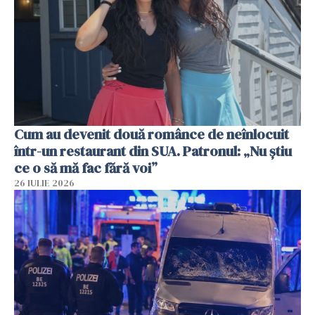
Cum au devenit două românce de neînlocuit
într-un restaurant din SUA. Patronul: „Nu știu
ce o să mă fac fără voi”
26 IULIE 2026