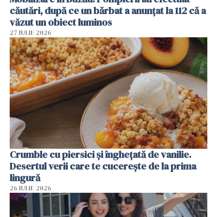
căutări, după ce un bărbat a anunțat la 112 că a
văzut un obiect luminos
27 IULIE 2026
Crumble cu piersici și înghețată de vanilie.
Desertul verii care te cucerește de la prima
lingură
26 IULIE 2026