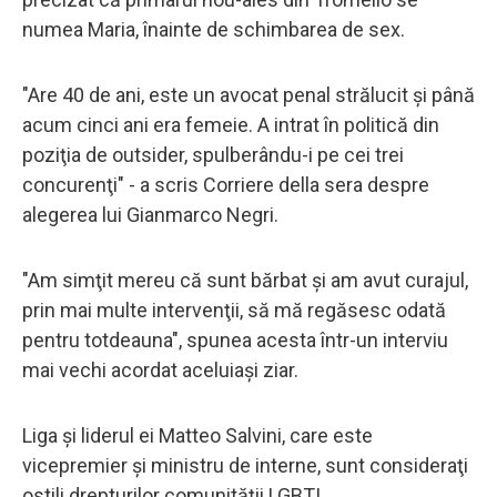
numea Maria, înainte de schimbarea de sex.
"Are 40 de ani, este un avocat penal strălucit şi până
acum cinci ani era femeie. A intrat în politică din
poziţia de outsider, spulberându-i pe cei trei
concurenţi" - a scris Corriere della sera despre
alegerea lui Gianmarco Negri.
"Am simţit mereu că sunt bărbat şi am avut curajul,
prin mai multe intervenţii, să mă regăsesc odată
pentru totdeauna", spunea acesta într-un interviu
mai vechi acordat aceluiaşi ziar.
Liga şi liderul ei Matteo Salvini, care este
vicepremier şi ministru de interne, sunt consideraţi
ostili drepturilor comunităţii LGBTI.