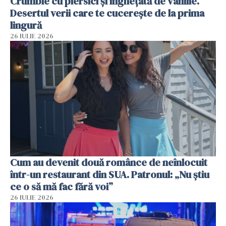
Crumble cu piersici și înghețată de vanilie.
Desertul verii care te cucerește de la prima
lingură
26 IULIE 2026
Cum au devenit două românce de neînlocuit
într-un restaurant din SUA. Patronul: „Nu știu
ce o să mă fac fără voi”
26 IULIE 2026