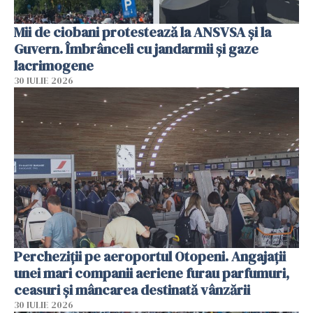
Mii de ciobani protestează la ANSVSA și la
Guvern. Îmbrânceli cu jandarmii și gaze
lacrimogene
30 IULIE 2026
Percheziții pe aeroportul Otopeni. Angajații
unei mari companii aeriene furau parfumuri,
ceasuri și mâncarea destinată vânzării
30 IULIE 2026