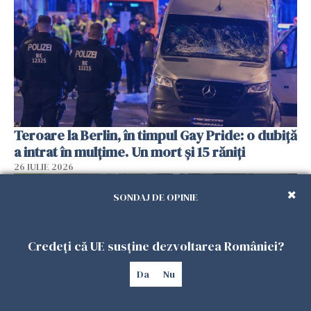
Teroare la Berlin, în timpul Gay Pride: o dubiță
a intrat în mulțime. Un mort și 15 răniți
26 IULIE 2026
SONDAJ DE OPINIE
Credeți că UE susține dezvoltarea României?
Da
Nu