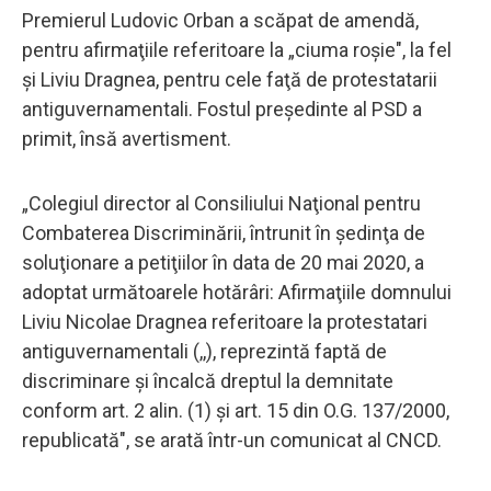
Premierul Ludovic Orban a scăpat de amendă,
pentru afirmaţiile referitoare la „ciuma roşie", la fel
şi Liviu Dragnea, pentru cele faţă de protestatarii
antiguvernamentali. Fostul preşedinte al PSD a
primit, însă avertisment.
„Colegiul director al Consiliului Naţional pentru
Combaterea Discriminării, întrunit în şedinţa de
soluţionare a petiţiilor în data de 20 mai 2020, a
adoptat următoarele hotărâri: Afirmaţiile domnului
Liviu Nicolae Dragnea referitoare la protestatari
antiguvernamentali (,,), reprezintă faptă de
discriminare şi încalcă dreptul la demnitate
conform art. 2 alin. (1) şi art. 15 din O.G. 137/2000,
republicată", se arată într-un comunicat al CNCD.