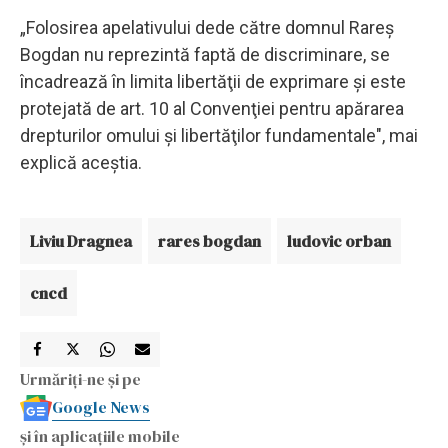
„Folosirea apelativului dede către domnul Rareş
Bogdan nu reprezintă faptă de discriminare, se
încadrează în limita libertăţii de exprimare şi este
protejată de art. 10 al Convenţiei pentru apărarea
drepturilor omului şi libertăţilor fundamentale", mai
explică aceştia.
Liviu Dragnea
rares bogdan
ludovic orban
cncd
Urmăriți-ne și pe
Google News
și în aplicațiile mobile