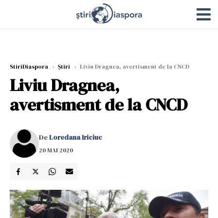
StiriDiaspora
›
Știri
›
Liviu Dragnea, avertisment de la CNCD
Liviu Dragnea,
avertisment de la CNCD
De
Loredana Iriciuc
20 MAI 2020