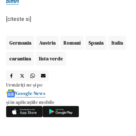
bimH
[citeste si]
Germania
Austria
Romani
Spania
Italia
carantina
lista verde
Urmăriți-ne și pe
Google News
și în aplicațiile mobile