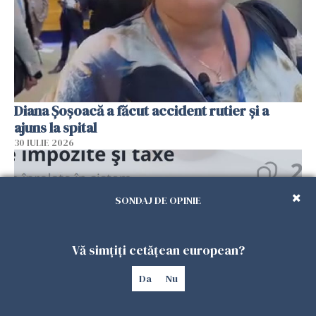
Diana Șoșoacă a făcut accident rutier și a
ajuns la spital
30 IULIE 2026
SONDAJ DE OPINIE
Vă simțiți cetățean european?
Da
Nu