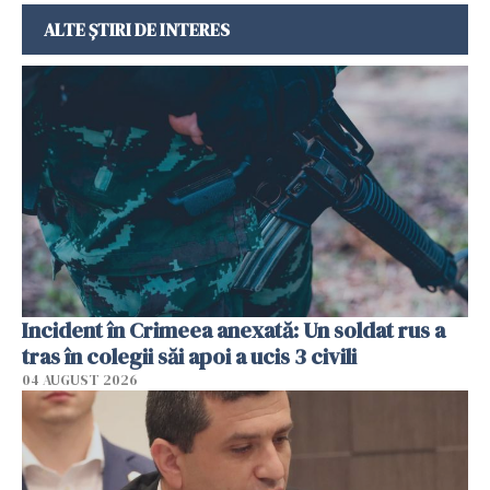
ALTE ȘTIRI DE INTERES
Incident în Crimeea anexată: Un soldat rus a
tras în colegii săi apoi a ucis 3 civili
04 AUGUST 2026