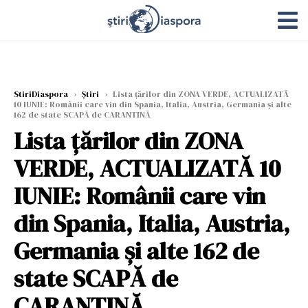
StiriDiaspora
›
Știri
›
Lista țărilor din ZONA VERDE, ACTUALIZATĂ
10 IUNIE: Românii care vin din Spania, Italia, Austria, Germania și alte
162 de state SCAPĂ de CARANTINĂ
Lista țărilor din ZONA
VERDE, ACTUALIZATĂ 10
IUNIE: Românii care vin
din Spania, Italia, Austria,
Germania și alte 162 de
state SCAPĂ de
CARANTINĂ