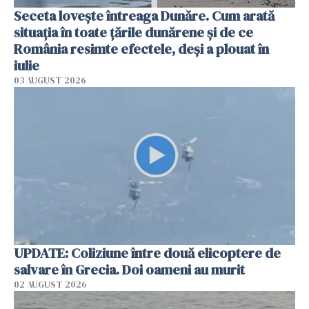
Seceta lovește întreaga Dunăre. Cum arată
situația în toate țările dunărene și de ce
România resimte efectele, deși a plouat în
iulie
03 AUGUST 2026
UPDATE: Coliziune între două elicoptere de
salvare în Grecia. Doi oameni au murit
02 AUGUST 2026