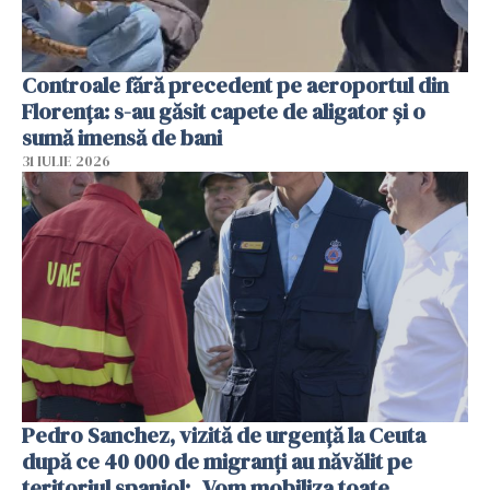
Controale fără precedent pe aeroportul din
Florența: s-au găsit capete de aligator și o
sumă imensă de bani
31 IULIE 2026
Pedro Sanchez, vizită de urgență la Ceuta
după ce 40 000 de migranți au năvălit pe
teritoriul spaniol: „Vom mobiliza toate