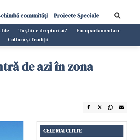
schimbă comunități
Proiecte Speciale
Utile
Tu știi ce drepturi ai?
Europarlamentare
Cultură și Tradiții
tră de azi în zona
CELE MAI CITITE