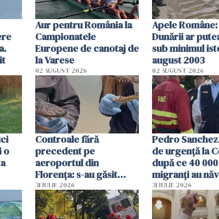
Aur pentru România la
Apele Române: 
ere
Campionatele
Dunării ar pute
a.
Europene de canotaj de
sub minimul ist
it
la Varese
august 2003
02 AUGUST 2026
02 AUGUST 2026
ici
Controale fără
Pedro Sanchez, 
i o
precedent pe
de urgență la C
ta
aeroportul din
după ce 40 000
Florența: s-au găsit
migranți au năv
capete de aligator și o
teritoriul spani
31 IULIE 2026
31 IULIE 2026
sumă imensă de bani
mobiliza toate
resursele"