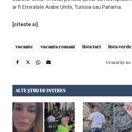
ar fi Emiratele Arabe Unite, Tunisia sau Panama.
[citeste si]
vacante
vacanta romani
lista tari
lista verde
Urmăriți-ne 
ALTE ȘTIRI DE INTERES