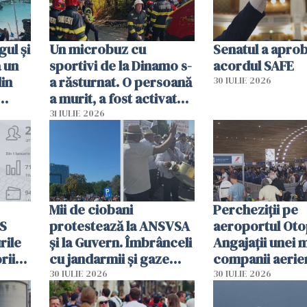
ul și
Un microbuz cu
Senatul a apro
a un
sportivi de la Dinamo s-
acordul SAFE
din
a răsturnat. O persoană
30 IULIE 2026
a murit, a fost activat
planul roșu de
31 IULIE 2026
intervenție
Mii de ciobani
Percheziții pe
MS
protestează la ANSVSA
aeroportul Oto
rile
și la Guvern. Îmbrânceli
Angajații unei 
rii
cu jandarmii și gaze
companii aerie
lacrimogene
parfumuri, ceas
30 IULIE 2026
30 IULIE 2026
ției
mâncarea desti