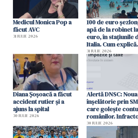
Medicul Monica Pop a
100 de euro șezlong
făcut AVC
apă de la robinet l
euro, în stațiunile 
31 IULIE 2026
Italia. Cum explică
autoritățile
31 IULIE 2026
Diana Șoșoacă a făcut
Alertă DNSC: Noua
accident rutier și a
înșelătorie prin S
ajuns la spital
care golește contu
românilor. Infracto
30 IULIE 2026
folosesc numele
30 IULIE 2026
Ghișeul.ro și al Poli