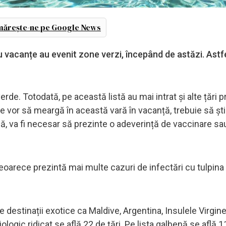
ărește-ne pe Google News
u vacanțe au evenit zone verzi, începând de astăzi. Astfe
verde. Totodată, pe această listă au mai intrat și alte țări
 vor să meargă în această vară în vacanță, trebuie să ști
să, va fi necesar să prezinte o adeverință de vaccinare sa
eoarece prezintă mai multe cazuri de infectări cu tulpina 
 destinații exotice ca Maldive, Argentina, Insulele Virgine
miologic ridicat se află 22 de țări. Pe lista galbenă se află 