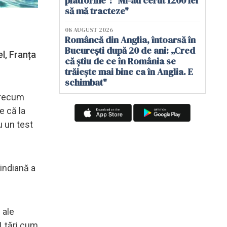
platforme": "Mi-au cerut 1200 lei
să mă tracteze"
08 AUGUST 2026
Româncă din Anglia, întoarsă în
București după 20 de ani: „Cred
l, Franța
că știu de ce în România se
trăiește mai bine ca în Anglia. E
schimbat"
 precum
e că la
u un test
indiană a
 ale
11 țări cum