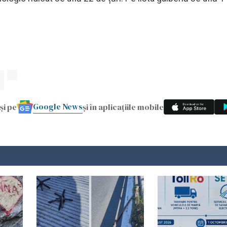
Google News
și pe
și în aplicațiile mobile