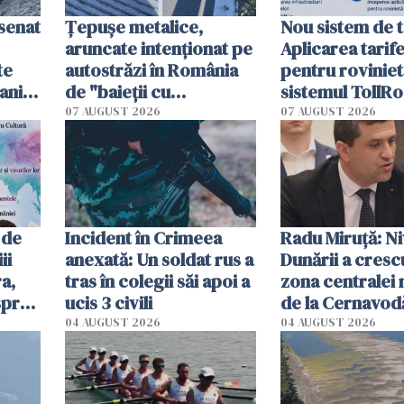
esenat
Țepușe metalice,
Nou sistem de t
aruncate intenționat pe
Aplicarea tarif
te
autostrăzi în România
pentru roviniet
ani.
de "baieții cu
sistemul TollRo
at
platforme": "Mi-au
începe la 1 oct
07 AUGUST 2026
07 AUGUST 2026
cerut 1200 lei să mă
tracteze"
 de
Incident în Crimeea
Radu Miruţă: Ni
ii
anexată: Un soldat rus a
Dunării a crescu
a,
tras în colegii săi apoi a
zona centralei 
spre
ucis 3 civili
de la Cernavodă
olum
cm faţă de ziua
04 AUGUST 2026
04 AUGUST 2026