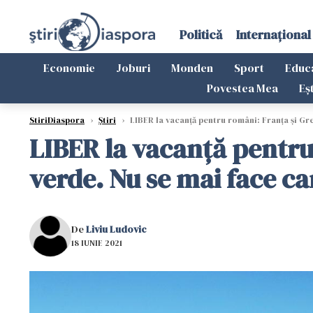
Politică
Internațional
Economie
Joburi
Monden
Sport
Educ
Povestea Mea
Eș
StiriDiaspora
›
Știri
›
LIBER la vacanță pentru români: Franța și Gre
LIBER la vacanță pentru 
verde. Nu se mai face ca
De
Liviu Ludovic
18 IUNIE 2021