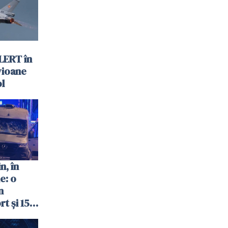
LERT în
vioane
ol
n, în
e: o
n
t și 15