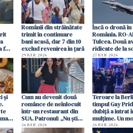
vânzării
Românii din străinătate
Încă o dronă în
rit
trimit în continuare
România. RO-A
za
bani acasă, dar 7 din 10
Tulcea. Două a
a fost
exclud revenirea în țară
ridicate de la s
29 IULIE 2026
27 IULIE 2026
 și
Cum au devenit două
Teroare la Berli
e.
românce de neînlocuit
timpul Gay Prid
 te
într-un restaurant din
dubiță a intrat î
ima
SUA. Patronul: „Nu știu
mulțime. Un mor
ce o să mă fac fără voi”
răniți
26 IULIE 2026
26 IULIE 2026