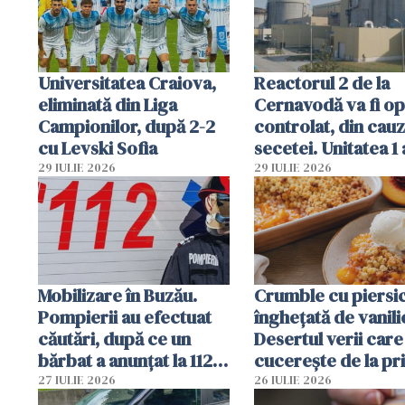
Române
Universitatea Craiova,
Reactorul 2 de la
eliminată din Liga
Cernavodă va fi op
Campionilor, după 2-2
controlat, din cau
cu Levski Sofia
secetei. Unitatea 1 
deja oprită
29 IULIE 2026
29 IULIE 2026
Mobilizare în Buzău.
Crumble cu piersici
Pompierii au efectuat
înghețată de vanili
căutări, după ce un
Desertul verii care
bărbat a anunțat la 112
cucerește de la pr
că a văzut un obiect
lingură
27 IULIE 2026
26 IULIE 2026
luminos