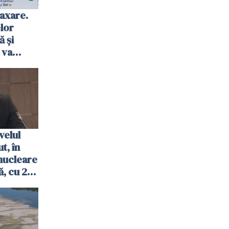
axare.
elor
ă şi
 va
ombrie
velul
t, în
nucleare
, cu 2
 trecută