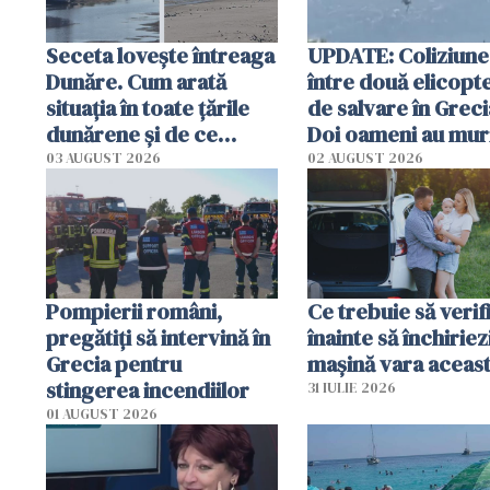
Seceta lovește întreaga
UPDATE: Coliziune
Dunăre. Cum arată
între două elicopt
situația în toate țările
de salvare în Greci
dunărene și de ce
Doi oameni au mur
România resimte
03 AUGUST 2026
02 AUGUST 2026
efectele, deși a plouat
în iulie
Pompierii români,
Ce trebuie să verif
pregătiţi să intervină în
înainte să închiriez
Grecia pentru
mașină vara aceas
stingerea incendiilor
31 IULIE 2026
01 AUGUST 2026