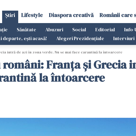
Știri
Lifestyle
Diaspora creativă
Românii care 
ație
Sănătate
Abuzuri
Social
Editorial
Info-
ti departe, ești acasă!
Alegeri Prezidențiale
Interviuri
cia intră de azi în zona verde. Nu se mai face carantină la întoarcere
români: Franța și Grecia in
rantină la întoarcere