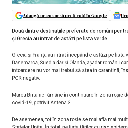
Adaugă-ne ca sursă preferată în Google
Urm
Două dintre destinațiile preferate de români pentr
și Grecia au intrat de astăzi pe lista verde.
Grecia și Franța au intrat începând e astăzi pe lista 
Danemarca, Suedia dar și Olanda, așadar românii care
întoarcere nu vor mai trebui să stea în carantină, în
PCR negativ.
Marea Britanie rămâne în continuare în zona roșie d
covid-19, potrivit Antena 3.
De asemenea, tot în zona roșie se mai află mai multe
Statelor Unite. În total, pe lista țărilor cu risc epide