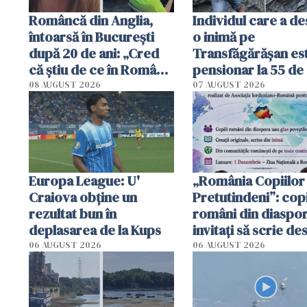
Româncă din Anglia,
Individul care a d
întoarsă în București
o inimă pe
după 20 de ani: „Cred
Transfăgărășan es
că știu de ce în România
pensionar la 55 de 
se trăiește mai bine ca
Poliția l-a identific
08 AUGUST 2026
07 AUGUST 2026
în Anglia. E schimbat"
Europa League: U'
„România Copiilor
Craiova obține un
Pretutindeni”: copi
rezultat bun în
români din diaspor
deplasarea de la Kups
invitați să scrie de
România într-un v
06 AUGUST 2026
06 AUGUST 2026
special