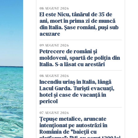
08 AUGUST 2026
El este Nicu, tânărul de 35 de
ani, mort în prima zi de muncă
din Italia. Șase români, puși sub
acuzare
09 AUGUST 2026
Petrecere de români și
moldoveni, spartă de poliția din
Italia. S-a lăsat cu arestări
08 AUGUST 2026
Incendiu uriaș în Italia, lângă
Lacul Garda. Turiști evacuați,
hotel și case de vacanță în
pericol
07 AUGUST 2026
Țepușe metalice, aruncate
intenționat pe autostrăzi în
România de "baieții cu