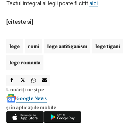
Textul integral al legii poate fi citit
aici
.
[citeste si]
lege
romi
lege antitiganism
lege tigani
lege romania
Urmăriți-ne și pe
Google News
și în aplicațiile mobile