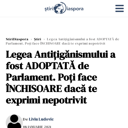
StiriDiaspora
›
Știri
›
Legea Antițigănismului a fost ADOPTATĂ de
Parlament. Poți face ÎNCHISOARE dacă te exprimi nepotrivit
Legea Antițigănismului a
fost ADOPTATĂ de
Parlament. Poți face
ÎNCHISOARE dacă te
exprimi nepotrivit
De
Liviu Ludovic
08 IANUARIE 2021