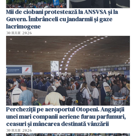
Mii de ciobani protestează la ANSVSA și la
Guvern. Îmbrânceli cu jandarmii și gaze
lacrimogene
30 IULIE 2026
Percheziții pe aeroportul Otopeni. Angajații
unei mari companii aeriene furau parfumuri,
ceasuri și mâncarea destinată vânzării
30 IULIE 2026