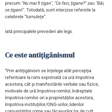
precum
"Nu mai fi țigan", "Ce faci, țigane?" sau "Băi,
ce țigani!"
. Totodată, sunt interzise referirile la
celebrele "turnulețe".
Iată principalele prevederi ale legii.
Ce este antițigănismul
"Prin antițigănism se înțelege atât percepția
referitoare la romi exprimată ca ură împotriva
acestora, cât și manifestările verbale sau fizice,
motivate de ură împotriva romilor, îndreptate
împotriva romilor ori a proprietăților acestora,
împotriva instituțiilor/ONG-urilor, liderilor
comunităților rome sau lăcașurilor lor de cult,