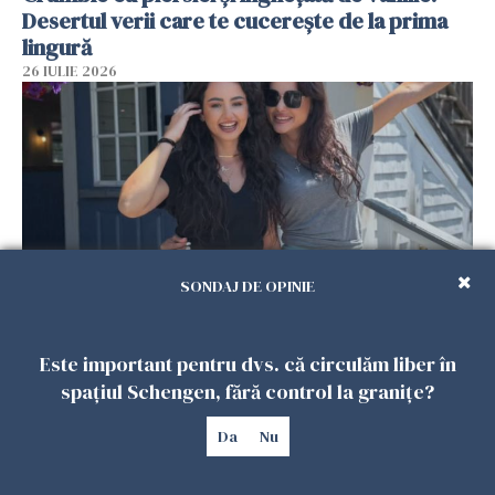
Desertul verii care te cucerește de la prima
lingură
26 IULIE 2026
SONDAJ DE OPINIE
Cum au devenit două românce de neînlocuit
Este important pentru dvs. că circulăm liber în
într-un restaurant din SUA. Patronul: „Nu știu
spațiul Schengen, fără control la granițe?
ce o să mă fac fără voi”
26 IULIE 2026
Da
Nu