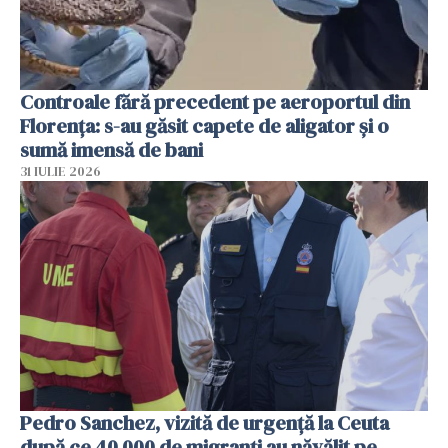
Controale fără precedent pe aeroportul din
Florența: s-au găsit capete de aligator și o
sumă imensă de bani
31 IULIE 2026
Pedro Sanchez, vizită de urgență la Ceuta
după ce 40 000 de migranți au năvălit pe