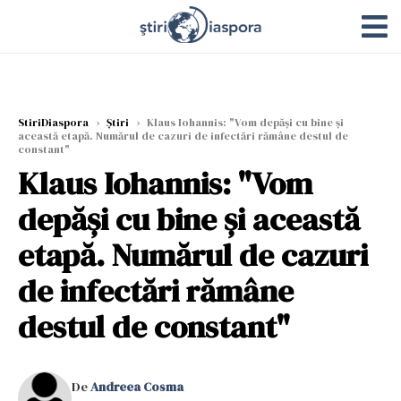
StiriDiaspora
›
Știri
›
Klaus Iohannis: "Vom depăşi cu bine şi
această etapă. Numărul de cazuri de infectări rămâne destul de
constant"
Klaus Iohannis: "Vom
depăşi cu bine şi această
etapă. Numărul de cazuri
de infectări rămâne
destul de constant"
De
Andreea Cosma