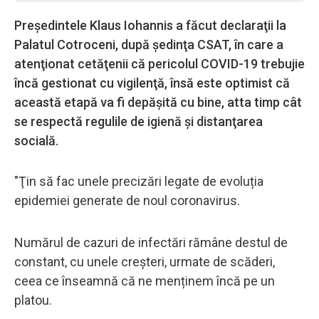
Preşedintele Klaus Iohannis a făcut declaraţii la
Palatul Cotroceni, după şedinţa CSAT, în care a
atenţionat cetăţenii că pericolul COVID-19 trebujie
încă gestionat cu vigilenţă, însă este optimist că
această etapă va fi depăşită cu bine, atta timp cât
se respectă regulile de igienă şi distanţarea
socială.
"Ţin să fac unele precizări legate de evoluția
epidemiei generate de noul coronavirus.
Numărul de cazuri de infectări rămâne destul de
constant, cu unele creșteri, urmate de scăderi,
ceea ce înseamnă că ne menținem încă pe un
platou.