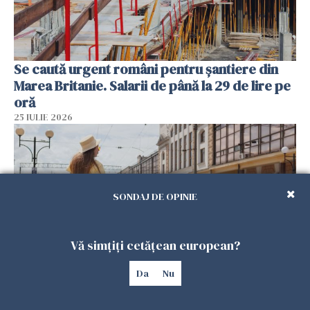
Se caută urgent români pentru șantiere din
Marea Britanie. Salarii de până la 29 de lire pe
oră
25 IULIE 2026
SONDAJ DE OPINIE
Vă simțiți cetățean european?
Da
Nu
Haos pe calea ferată în Italia! Timp de
aproape patru zile, trenurile spre Roma și