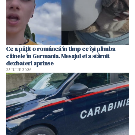
Ce a pățit o româncă în timp ce își plimba
câinele în Germania. Mesajul ei a stârnit
dezbateri aprinse
25 IULIE 2026