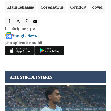
Klaus Iohannis
Coronavirus
Covid-19
covid
Urmăriți-ne și pe
Google News
și în aplicațiile mobile
ALTE ȘTIRI DE INTERES