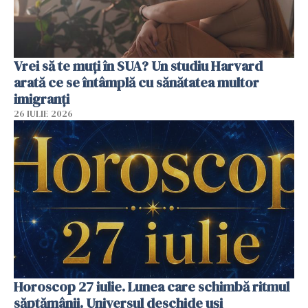
Vrei să te muți în SUA? Un studiu Harvard
arată ce se întâmplă cu sănătatea multor
imigranți
26 IULIE 2026
Horoscop 27 iulie. Lunea care schimbă ritmul
săptămânii. Universul deschide uși