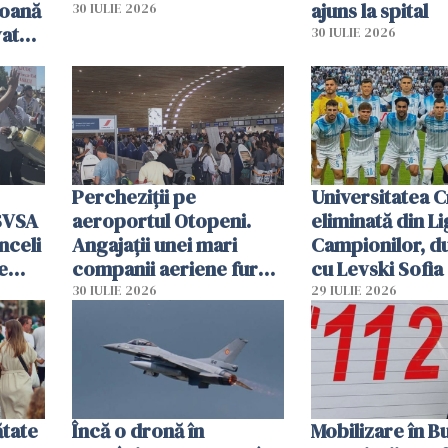
soană
ajuns la spital
30 IULIE 2026
vat
30 IULIE 2026
Percheziții pe
Universitatea C
SVSA
aeroportul Otopeni.
eliminată din Li
nceli
Angajații unei mari
Campionilor, d
e
companii aeriene furau
cu Levski Sofia
parfumuri, ceasuri și
30 IULIE 2026
29 IULIE 2026
mâncarea destinată
vânzării
ătate
Încă o dronă în
Mobilizare în B