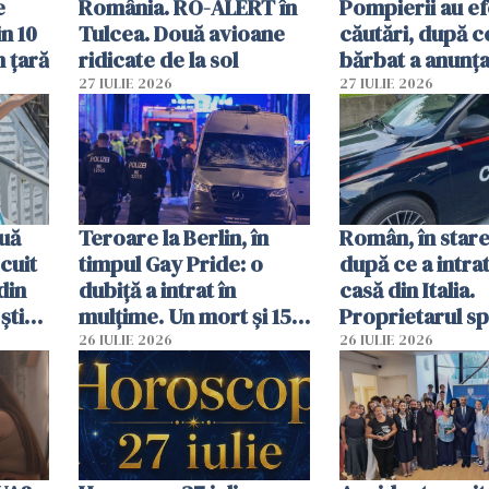
e
România. RO-ALERT în
Pompierii au ef
in 10
Tulcea. Două avioane
căutări, după c
n țară
ridicate de la sol
bărbat a anunțat
că a văzut un o
27 IULIE 2026
27 IULIE 2026
luminos
uă
Teroare la Berlin, în
Român, în stare
cuit
timpul Gay Pride: o
după ce a intrat
din
dubiță a intrat în
casă din Italia.
știu
mulțime. Un mort și 15
Proprietarul s
 voi”
răniți
s-a apărat cu un
26 IULIE 2026
26 IULIE 2026