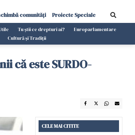
schimbă comunități
Proiecte Speciale
Utile
Tu știi ce drepturi ai?
Europarlamentare
Cultură și Tradiții
nii că este SURDO-
CELE MAI CITITE