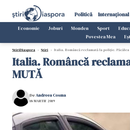
Politică
Internațional
Economie
Joburi
Monden
Sport
Educ
Povestea Mea
Eș
StiriDiaspora
›
Știri
›
Italia. Româncă reclamată la poliţie. Păcăl
Italia. Româncă reclama
MUTĂ
De
Andreea Cosma
18 MARTIE 2019