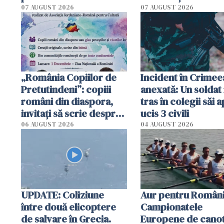
Poliția l-a identificat
platforme": "Mi-au
07 AUGUST 2026
07 AUGUST 2026
cerut 1200 lei să m
tracteze"
„România Copiilor de
Incident în Crimee
Pretutindeni”: copiii
anexată: Un soldat 
români din diaspora,
tras în colegii săi a
invitați să scrie despre
ucis 3 civili
România într-un volum
06 AUGUST 2026
04 AUGUST 2026
special
UPDATE: Coliziune
Aur pentru Români
între două elicoptere
Campionatele
de salvare în Grecia.
Europene de canot