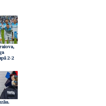
raiova,
ga
upă 2-2
uzău.