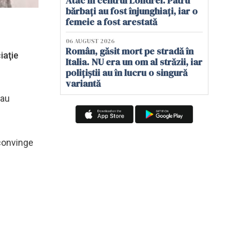
Atac în centrul Londrei. Patru
bărbați au fost înjunghiați, iar o
femeie a fost arestată
06 AUGUST 2026
Român, găsit mort pe stradă în
iaţie
Italia. NU era un om al străzii, iar
polițiștii au în lucru o singură
variantă
 au
 convinge