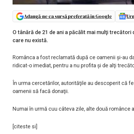
Adaugă-ne ca sursă preferată în Google
Urm
O tânără de 21 de ani a păcălit mai mulţi trecători
care nu există.
Românca a fost reclamată după ce oamenii şi-au dat
ridicat-o imediat, pentru a nu profita şi de alţi trecăto
În urma cercetărilor, autorităţile au descoperit că 
oamenii să facă donaţii.
Numai în urmă cuu câteva zile, alte două românce au
[citeste si]