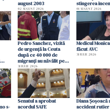
august 2003
stingerea incen
02 AUGUST 2026
01 AUGUST 2026
Pedro Sanchez, vizită
Medicul Monica
de urgență la Ceuta
făcut AVC
după ce 40 000 de
31 IULIE 2026
t
migranți au năvălit pe
și o
teritoriul spaniol: „Vom
31 IULIE 2026
ni
mobiliza toate
resursele"
Senatul a aprobat
Diana Șoșoacă a
mo s-
acordul SAFE
accident rutier 