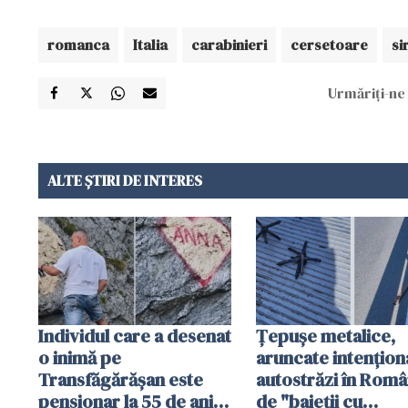
romanca
Italia
carabinieri
cersetoare
si
Urmăriți-ne 
ALTE ȘTIRI DE INTERES
Individul care a desenat
Țepușe metalice,
o inimă pe
aruncate intențion
Transfăgărășan este
autostrăzi în Româ
pensionar la 55 de ani.
de "baieții cu