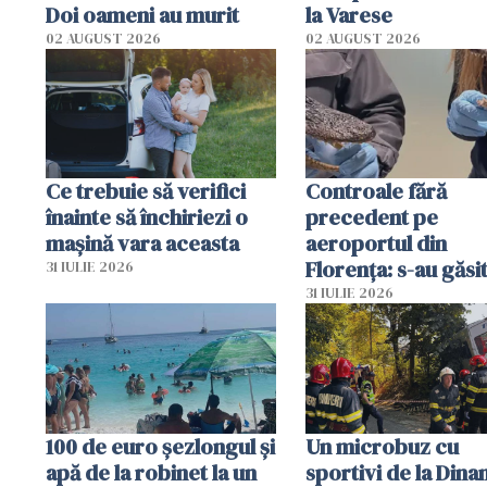
Doi oameni au murit
la Varese
02 AUGUST 2026
02 AUGUST 2026
Ce trebuie să verifici
Controale fără
înainte să închiriezi o
precedent pe
mașină vara aceasta
aeroportul din
Florența: s-au găsi
31 IULIE 2026
capete de aligator 
31 IULIE 2026
sumă imensă de ba
100 de euro șezlongul și
Un microbuz cu
apă de la robinet la un
sportivi de la Dina