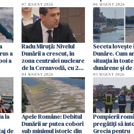
începe la 1 octombrie
07 AUGUST 2026
06 AUGUST 2026
ă
a
Radu Miruţă: Nivelul
Seceta lovește 
rus a
Dunării a crescut, în
Dunăre. Cum ar
poi a
zona centralei nucleare
situația în toate
de la Cernavodă, cu 2
dunărene și de
cm faţă de ziua trecută
România resim
04 AUGUST 2026
03 AUGUST 2026
efectele, deși a
în iulie
a la
Apele Române: Debitul
Pompierii româ
Dunării ar putea coborî
pregătiţi să int
aj de
sub minimul istoric din
Grecia pentru