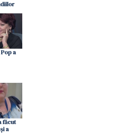
diilor
 Pop a
 făcut
și a