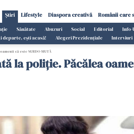
Știri
Lifestyle
Diaspora creativă
Românii care 
ație
Sănătate
Abuzuri
Social
Editorial
Info-
ti departe, ești acasă!
Alegeri Prezidențiale
Interviuri
ea oamenii că este SURDO-MUTĂ
tă la poliţie. Păcălea oame