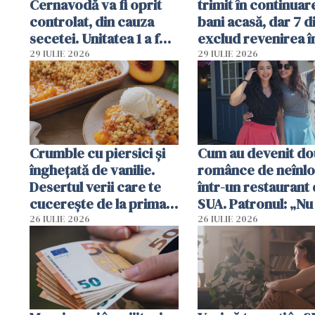
Cernavodă va fi oprit
trimit în continuar
controlat, din cauza
bani acasă, dar 7 d
secetei. Unitatea 1 a fost
exclud revenirea î
deja oprită
29 IULIE 2026
29 IULIE 2026
Crumble cu piersici și
Cum au devenit do
înghețată de vanilie.
românce de neînlo
Desertul verii care te
într-un restaurant 
cucerește de la prima
SUA. Patronul: „Nu 
lingură
ce o să mă fac fără
26 IULIE 2026
26 IULIE 2026