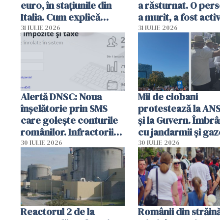
euro, în stațiunile din
a răsturnat. O per
Italia. Cum explică
a murit, a fost acti
autoritățile
planul roșu de
31 IULIE 2026
31 IULIE 2026
intervenție
Alertă DNSC: Noua
Mii de ciobani
înșelătorie prin SMS
protestează la AN
care golește conturile
și la Guvern. Îmbrâ
românilor. Infractorii
cu jandarmii și gaz
folosesc numele
lacrimogene
30 IULIE 2026
30 IULIE 2026
Ghișeul.ro și al Poliției
Române
Reactorul 2 de la
Românii din străin