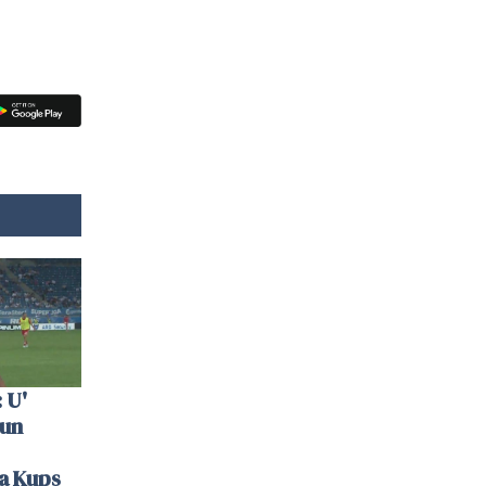
 U'
 un
la Kups