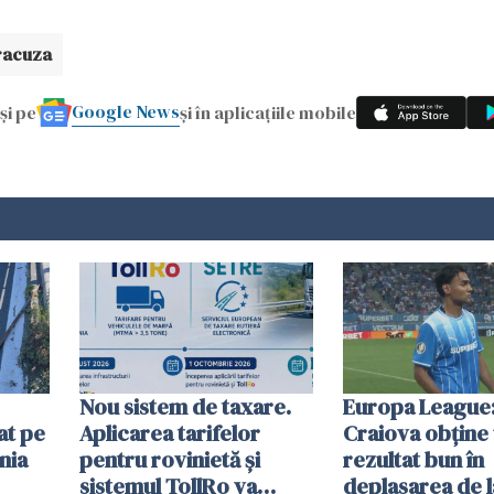
racuza
Google News
și pe
și în aplicațiile mobile
Nou sistem de taxare.
Europa League:
at pe
Aplicarea tarifelor
Craiova obține
nia
pentru rovinietă şi
rezultat bun în
sistemul TollRo va
deplasarea de 