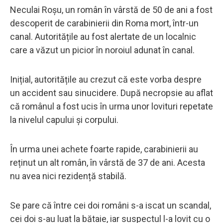
Neculai Roșu, un român în vârstă de 50 de ani a fost
descoperit de carabinierii din Roma mort, într-un
canal. Autoritățile au fost alertate de un localnic
care a văzut un picior în noroiul adunat în canal.
Inițial, autoritățile au crezut că este vorba despre
un accident sau sinucidere. După necropsie au aflat
că românul a fost ucis în urma unor lovituri repetate
la nivelul capului și corpului.
În urma unei achete foarte rapide, carabinierii au
reținut un alt român, în vârstă de 37 de ani. Acesta
nu avea nici rezidență stabilă.
Se pare că între cei doi români s-a iscat un scandal,
cei doi s-au luat la bătaie, iar suspectul l-a lovit cu o