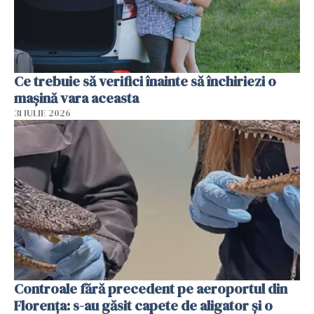
Ce trebuie să verifici înainte să închiriezi o
mașină vara aceasta
31 IULIE 2026
Controale fără precedent pe aeroportul din
Florența: s-au găsit capete de aligator și o