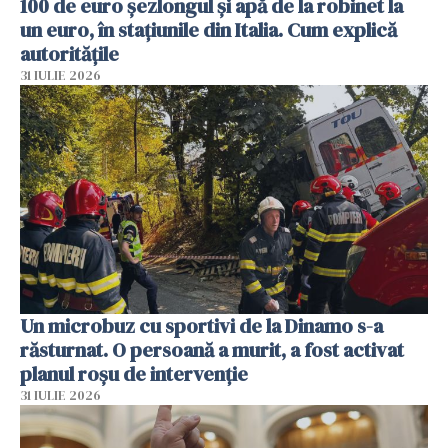
100 de euro șezlongul și apă de la robinet la
un euro, în stațiunile din Italia. Cum explică
autoritățile
31 IULIE 2026
Un microbuz cu sportivi de la Dinamo s-a
răsturnat. O persoană a murit, a fost activat
planul roșu de intervenție
31 IULIE 2026