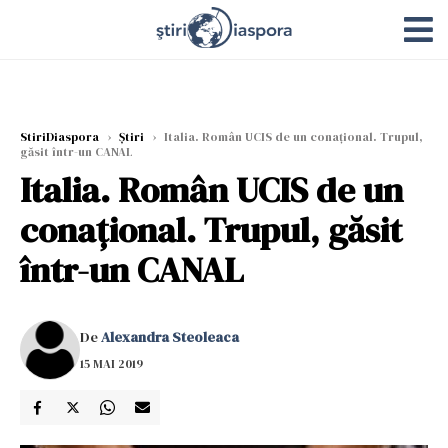
StiriDiaspora
›
Știri
›
Italia. Român UCIS de un conațional. Trupul,
găsit într-un CANAL
Italia. Român UCIS de un
conațional. Trupul, găsit
într-un CANAL
De
Alexandra Steoleaca
15 MAI 2019