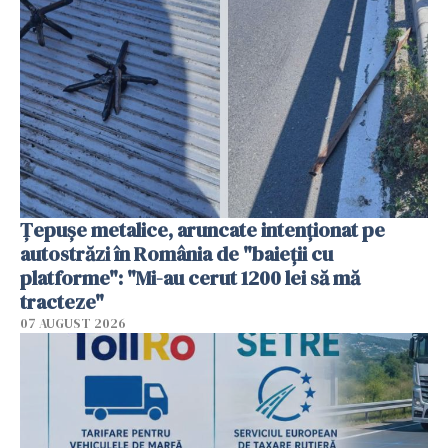
Țepușe metalice, aruncate intenționat pe
autostrăzi în România de "baieții cu
platforme": "Mi-au cerut 1200 lei să mă
tracteze"
07 AUGUST 2026