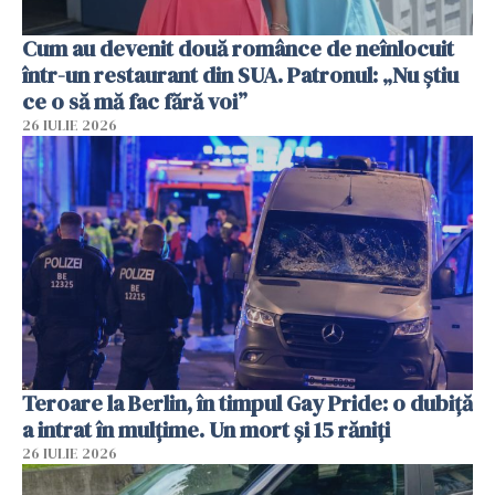
Cum au devenit două românce de neînlocuit
într-un restaurant din SUA. Patronul: „Nu știu
ce o să mă fac fără voi”
26 IULIE 2026
Teroare la Berlin, în timpul Gay Pride: o dubiță
a intrat în mulțime. Un mort și 15 răniți
26 IULIE 2026