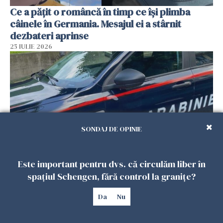
Ce a pățit o româncă în timp ce își plimba
câinele în Germania. Mesajul ei a stârnit
dezbateri aprinse
25 IULIE 2026
SONDAJ DE OPINIE
Este important pentru dvs. că circulăm liber în
Româncă din Italia, acuzată că și-a lăsat copiii
spațiul Schengen, fără control la granițe?
singuri în casă pentru a merge la mall. Vecinii
au dat alarma
Da
Nu
25 IULIE 2026