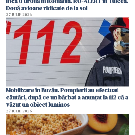
Încă o dronă în România. RO-ALERT în Tulcea.
Două avioane ridicate de la sol
27 IULIE 2026
Mobilizare în Buzău. Pompierii au efectuat
căutări, după ce un bărbat a anunțat la 112 că a
văzut un obiect luminos
27 IULIE 2026