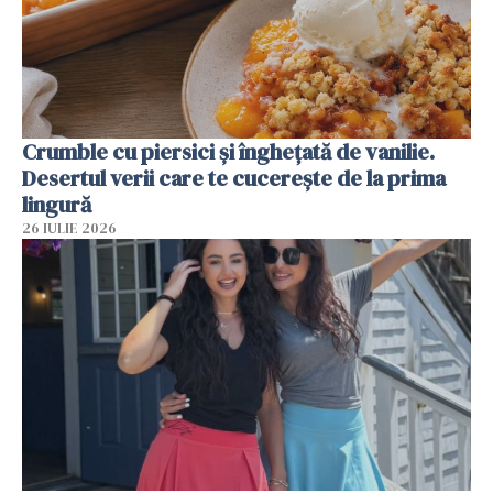
Crumble cu piersici și înghețată de vanilie.
Desertul verii care te cucerește de la prima
lingură
26 IULIE 2026