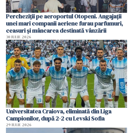
Percheziții pe aeroportul Otopeni. Angajații
unei mari companii aeriene furau parfumuri,
ceasuri și mâncarea destinată vânzării
30 IULIE 2026
Universitatea Craiova, eliminată din Liga
Campionilor, după 2-2 cu Levski Sofia
29 IULIE 2026