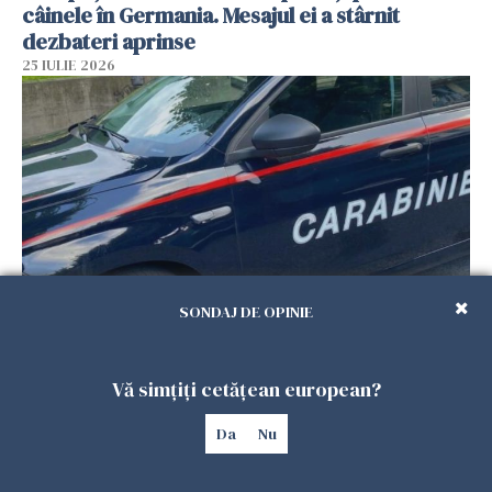
câinele în Germania. Mesajul ei a stârnit
dezbateri aprinse
25 IULIE 2026
SONDAJ DE OPINIE
Româncă din Italia, acuzată că și-a lăsat copiii
singuri în casă pentru a merge la mall. Vecinii
Vă simțiți cetățean european?
au dat alarma
25 IULIE 2026
Da
Nu