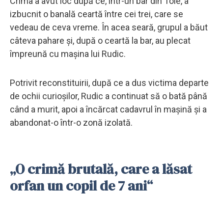
Crima a avut loc după ce, într-un bar din Tolè, a
izbucnit o banală ceartă între cei trei, care se
vedeau de ceva vreme. În acea seară, grupul a băut
câteva pahare și, după o ceartă la bar, au plecat
împreună cu mașina lui Rudic.
Potrivit reconstituirii, după ce a dus victima departe
de ochii curioșilor, Rudic a continuat să o bată până
când a murit, apoi a încărcat cadavrul în mașină și a
abandonat-o într-o zonă izolată.
„O crimă brutală, care a lăsat
orfan un copil de 7 ani“