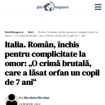
StiriDiaspora
›
Știri
›
Italia. Român, închis pentru complicitate la
omor: „O crimă brutală, care a lăsat orfan un copil de 7 ani“
Italia. Român, închis
pentru complicitate la
omor: „O crimă brutală,
care a lăsat orfan un copil
de 7 ani“
De
Nicoleta Nicolau
24 MARTIE 2022