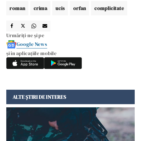
roman
crima
ucis
orfan
complicitate
Urmăriți-ne și pe
Google News
și în aplicațiile mobile
ALTE ȘTIRI DE INTERES