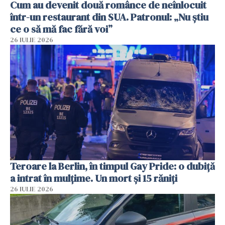
Cum au devenit două românce de neînlocuit
într-un restaurant din SUA. Patronul: „Nu știu
ce o să mă fac fără voi”
26 IULIE 2026
Teroare la Berlin, în timpul Gay Pride: o dubiță
a intrat în mulțime. Un mort și 15 răniți
26 IULIE 2026