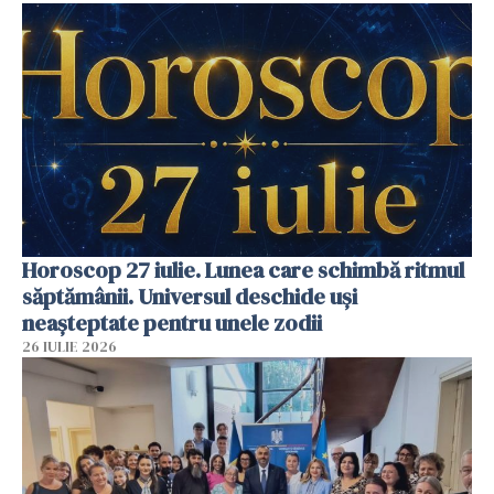
Horoscop 27 iulie. Lunea care schimbă ritmul
săptămânii. Universul deschide uși
neașteptate pentru unele zodii
26 IULIE 2026