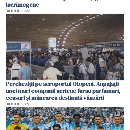
lacrimogene
30 IULIE 2026
Percheziții pe aeroportul Otopeni. Angajații
unei mari companii aeriene furau parfumuri,
ceasuri și mâncarea destinată vânzării
30 IULIE 2026