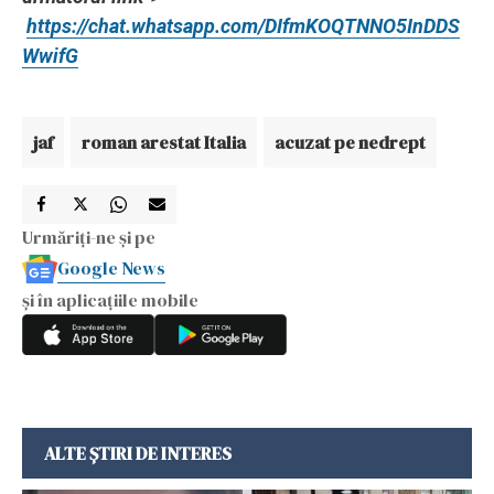
https://chat.whatsapp.com/DIfmKOQTNNO5InDDS
WwifG
jaf
roman arestat Italia
acuzat pe nedrept
Urmăriți-ne și pe
Google News
și în aplicațiile mobile
ALTE ȘTIRI DE INTERES