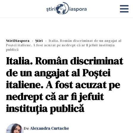
StiriDiaspora
›
Știri
›
Italia. Român discriminat de un angajat al
Poștei italiene. A fost acuzat pe nedrept că ar fi jefuit instituția
publică
Italia. Român discriminat
de un angajat al Poștei
italiene. A fost acuzat pe
nedrept că ar fi jefuit
instituția publică
De
Alexandra Curtache