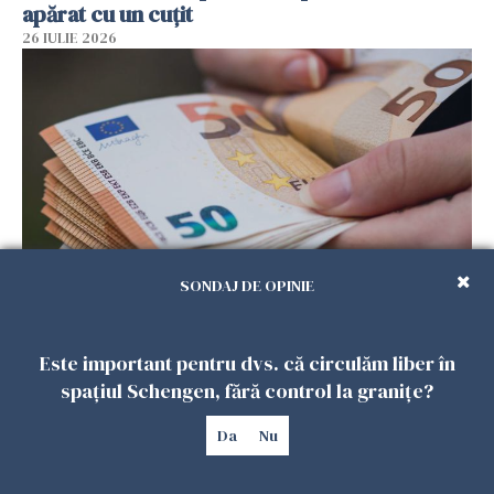
apărat cu un cuțit
26 IULIE 2026
SONDAJ DE OPINIE
Menajere și îngrijitori, în vizorul Fiscului din
Italia. Aproape 500.000 de euro din venituri,
Este important pentru dvs. că circulăm liber în
ascunși de autorități
spațiul Schengen, fără control la granițe?
26 IULIE 2026
Da
Nu