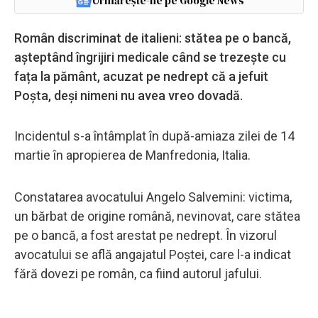
Urmărește-ne pe Google News
Român discriminat de italieni: stătea pe o bancă,
așteptând îngrijiri medicale când se trezește cu
fața la pământ, acuzat pe nedrept că a jefuit
Poșta, deși nimeni nu avea vreo dovadă.
Incidentul s-a întâmplat în după-amiaza zilei de 14
martie în apropierea de Manfredonia, Italia.
Constatarea avocatului Angelo Salvemini: victima,
un bărbat de origine română, nevinovat, care stătea
pe o bancă, a fost arestat pe nedrept. În vizorul
avocatului se află angajatul Poștei, care l-a indicat
fără dovezi pe român, ca fiind autorul jafului.