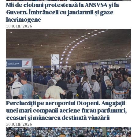
Mii de ciobani protestează la ANSVSA și la
Guvern. Îmbrânceli cu jandarmii și gaze
lacrimogene
30 IULIE 2026
Percheziții pe aeroportul Otopeni. Angajații
unei mari companii aeriene furau parfumuri,
ceasuri și mâncarea destinată vânzării
30 IULIE 2026