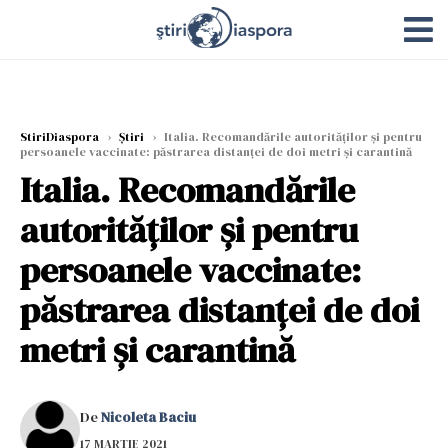
StiriDiaspora
›
Știri
›
Italia. Recomandările autorităților și pentru
persoanele vaccinate: păstrarea distanţei de doi metri şi carantină
Italia. Recomandările
autorităților și pentru
persoanele vaccinate:
păstrarea distanţei de doi
metri şi carantină
De
Nicoleta Baciu
17 MARTIE 2021