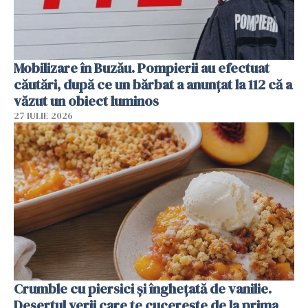
Mobilizare în Buzău. Pompierii au efectuat
căutări, după ce un bărbat a anunțat la 112 că a
văzut un obiect luminos
27 IULIE 2026
Crumble cu piersici și înghețată de vanilie.
Desertul verii care te cucerește de la prima