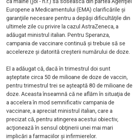
ca mâine (joi - n.r.) să sosească din partea Agenţiei
Europene a Medicamentului (EMA) clarificările şi
garanţiile necesare pentru a depăşi dificultăţile din
ultimele zile cu privire la cazul AstraZeneca, a
adăugat ministrul italian. Pentru Speranza,
campania de vaccinare continuă şi trebuie să se
accelereze şi datorită creşterii numărului de doze.
El a adăugat că, dacă în trimestrul doi sunt
aşteptate circa 50 de milioane de doze de vaccin,
pentru trimestrul trei se aşteaptă 80 de milioane de
doze. Aceasta înseamnă că ne aflăm în situaţia de
a accelera în mod semnificativ campania de
vaccinare, a apreciat ministrul italian, care a
precizat că, pentru atingerea acestui obiectiv,
acţionează în sensul obţinerii unei mai mari
implicări a farmaciilor şi infirmierelor.