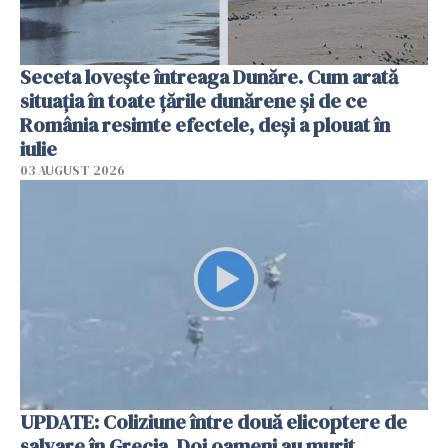
Seceta lovește întreaga Dunăre. Cum arată
situația în toate țările dunărene și de ce
România resimte efectele, deși a plouat în
iulie
03 AUGUST 2026
UPDATE: Coliziune între două elicoptere de
salvare în Grecia. Doi oameni au murit