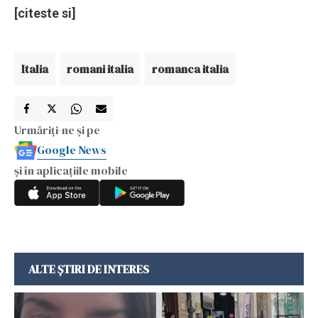
[citeste si]
Italia
romani italia
romanca italia
Urmăriți-ne și pe
Google News
și în aplicațiile mobile
ALTE ȘTIRI DE INTERES