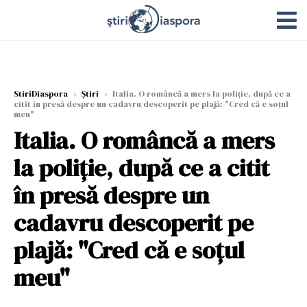
StiriDiaspora
›
Știri
›
Italia. O româncă a mers la poliție, după ce a
citit în presă despre un cadavru descoperit pe plajă: "Cred că e soțul
meu"
Italia. O româncă a mers
la poliție, după ce a citit
în presă despre un
cadavru descoperit pe
plajă: "Cred că e soțul
meu"