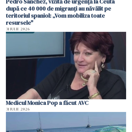
Pedro Sanchez, vizită de urgență la Ceuta
după ce 40 000 de migranți au năvălit pe
teritoriul spaniol: „Vom mobiliza toate
resursele"
31 IULIE 2026
Medicul Monica Pop a făcut AVC
31 IULIE 2026