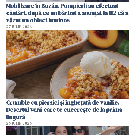
Mobilizare în Buzău. Pompierii au efectuat
căutări, după ce un bărbat a anunțat la 112 că a
văzut un obiect luminos
27 IULIE 2026
Crumble cu piersici și înghețată de vanilie.
Desertul verii care te cucerește de la prima
lingură
26 IULIE 2026