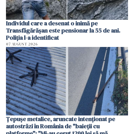
Individul care a desenat o inimă pe
Transfăgărășan este pensionar la 55 de ani.
Poliția l-a identificat
07 AUGUST 2026
Țepușe metalice, aruncate intenționat pe
autostrăzi în România de "baieții cu
platforme": "Mi-au cerut 1200 lei să mă