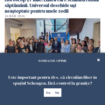
săptămânii. Universul deschide uși
neașteptate pentru unele zodii
26 IULIE 2026
SONDAJ DE OPINIE
Accidente, spitalizare sau alte urgențe?
Este important pentru dvs. că circulăm liber în
Consulatul României la Roma promite
spațiul Schengen, fără control la granițe?
intervenții în doar 24 de ore
26 IULIE 2026
Da
Nu