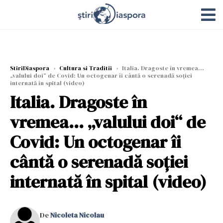
StiriDiaspora
›
Cultura si Traditii
›
Italia. Dragoste în vremea...
„valului doi“ de Covid: Un octogenar îi cântă o serenadă soției
internată în spital (video)
Italia. Dragoste în
vremea... „valului doi“ de
Covid: Un octogenar îi
cântă o serenadă soției
internată în spital (video)
De
Nicoleta Nicolau