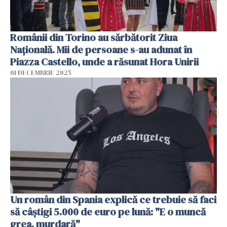
Românii din Torino au sărbătorit Ziua
Națională. Mii de persoane s-au adunat în
Piazza Castello, unde a răsunat Hora Unirii
01 DECEMBRIE 2025
Un român din Spania explică ce trebuie să faci
să câștigi 5.000 de euro pe lună: "E o muncă
grea, murdară"