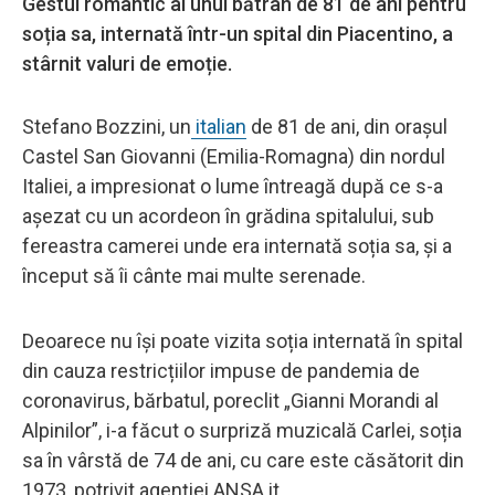
Gestul romantic al unui bătrân de 81 de ani pentru
soția sa, internată într-un spital din Piacentino, a
stârnit valuri de emoție.
Stefano Bozzini, un
italian
de 81 de ani, din orașul
Castel San Giovanni (Emilia-Romagna) din nordul
Italiei, a impresionat o lume întreagă după ce s-a
așezat cu un acordeon în grădina spitalului, sub
fereastra camerei unde era internată soția sa, și a
început să îi cânte mai multe serenade.
Deoarece nu își poate vizita soția internată în spital
din cauza restricțiilor impuse de pandemia de
coronavirus, bărbatul, poreclit „Gianni Morandi al
Alpinilor”, i-a făcut o surpriză muzicală Carlei, soția
sa în vârstă de 74 de ani, cu care este căsătorit din
1973, potrivit agenției ANSA.it.