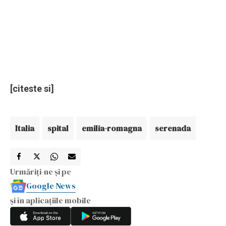
[citeste si]
Italia
spital
emilia-romagna
serenada
Urmăriți-ne și pe
Google News
și în aplicațiile mobile