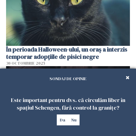
În perioada Halloween-ului, un oraș a interzis
temporar adopțiile de pisici negre
30 OCTOMBRIE 2025
SONDAJ DE OPINIE
Este important pentru dvs. că circulăm liber în
spațiul Schengen, fără control la granițe?
Da
Nu