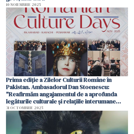
10 NOIEMBRIE 2025
Prima ediție a Zilelor Culturii Române în
Pakistan. Ambasadorul Dan Stoenescu:
"Reafirmăm angajamentul de a aprofunda
legăturile culturale și relațiile interumane
dintre România și Pakistan"
31 OCTOMBRIE 2025