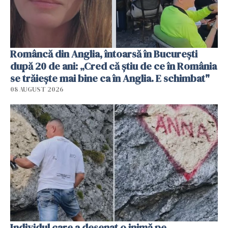
Româncă din Anglia, întoarsă în București
după 20 de ani: „Cred că știu de ce în România
se trăiește mai bine ca în Anglia. E schimbat"
08 AUGUST 2026
Individul care a desenat o inimă pe