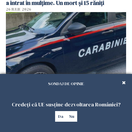
a intrat în mulțime. Un mort și 15 răniți
26 IULIE 2026
Român, în stare critică după ce a intrat într-o
SONDAJ DE OPINIE
casă din Italia. Proprietarul spune că s-a
apărat cu un cuțit
Credeți că UE susține dezvoltarea României?
26 IULIE 2026
Da
Nu