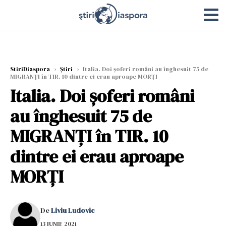
StiriDiaspora
›
Știri
›
Italia. Doi șoferi români au înghesuit 75 de
MIGRANȚI în TIR. 10 dintre ei erau aproape MORȚI
Italia. Doi șoferi români
au înghesuit 75 de
MIGRANȚI în TIR. 10
dintre ei erau aproape
MORȚI
De
Liviu Ludovic
13 IUNIE 2021