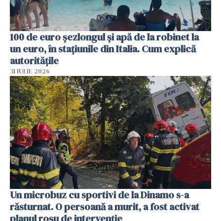
100 de euro șezlongul și apă de la robinet la
un euro, în stațiunile din Italia. Cum explică
autoritățile
31 IULIE 2026
Un microbuz cu sportivi de la Dinamo s-a
răsturnat. O persoană a murit, a fost activat
planul roșu de intervenție