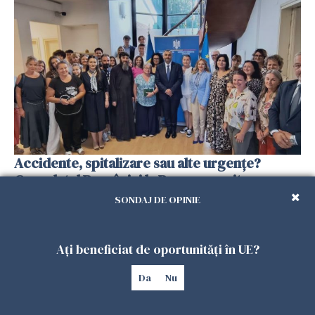
Accidente, spitalizare sau alte urgențe?
Consulatul României la Roma promite
intervenții în doar 24 de ore
SONDAJ DE OPINIE
26 IULIE 2026
Ați beneficiat de oportunități în UE?
Da
Nu