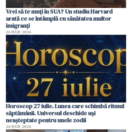
Vrei să te muți în SUA? Un studiu Harvard
arată ce se întâmplă cu sănătatea multor
imigranți
26 IULIE 2026
Horoscop 27 iulie. Lunea care schimbă ritmul
săptămânii. Universul deschide uși
neașteptate pentru unele zodii
26 IULIE 2026