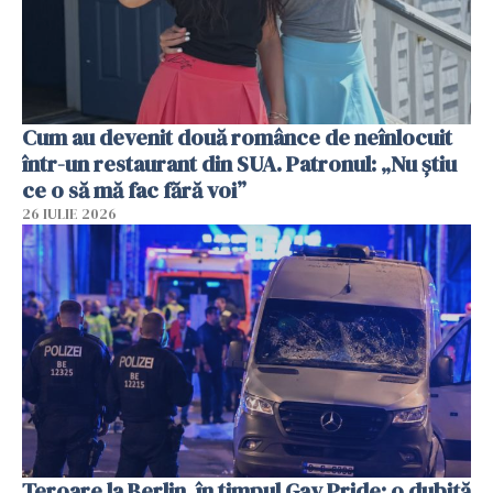
Cum au devenit două românce de neînlocuit
într-un restaurant din SUA. Patronul: „Nu știu
ce o să mă fac fără voi”
26 IULIE 2026
Teroare la Berlin, în timpul Gay Pride: o dubiță