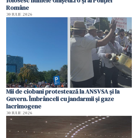
folosesc numele Ghișeul.ro și al Poliției
Române
30 IULIE 2026
Mii de ciobani protestează la ANSVSA și la
Guvern. Îmbrânceli cu jandarmii și gaze
lacrimogene
30 IULIE 2026