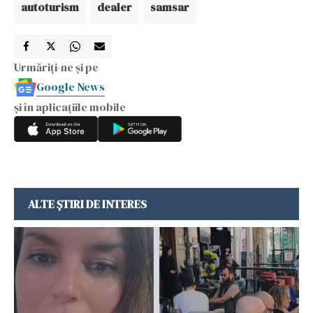
autoturism
dealer
samsar
Urmăriți-ne și pe
Google News
și în aplicațiile mobile
ALTE ȘTIRI DE INTERES