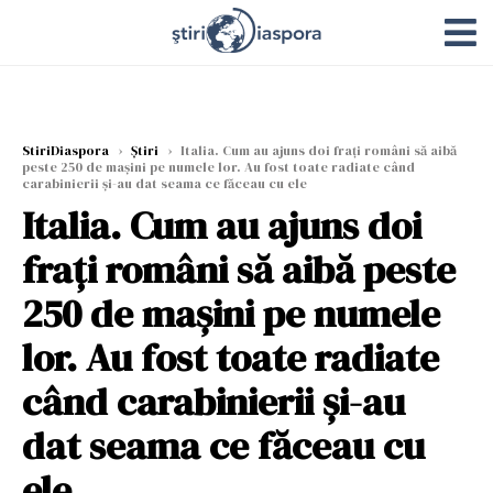
StiriDiaspora
›
Știri
›
Italia. Cum au ajuns doi fraţi români să aibă
peste 250 de maşini pe numele lor. Au fost toate radiate când
carabinierii şi-au dat seama ce făceau cu ele
Italia. Cum au ajuns doi
fraţi români să aibă peste
250 de maşini pe numele
lor. Au fost toate radiate
când carabinierii şi-au
dat seama ce făceau cu
ele