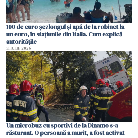
100 de euro șezlongul și apă de la robinet la
un euro, în stațiunile din Italia. Cum explică
autoritățile
31 IULIE 2026
Un microbuz cu sportivi de la Dinamo s-a
răsturnat. O persoană a murit, a fost activat