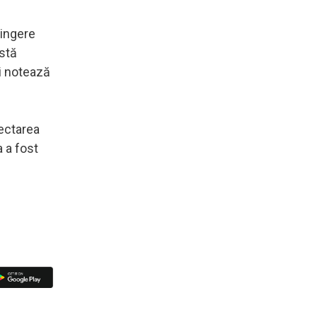
tingere
astă
ai notează
pectarea
a a fost
e