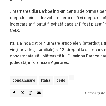
„Internarea dlui Darboe într-un centru de primire pe
dreptului său la dezvoltare personală şi dreptului să
încercare ar fi putut fi evitată dacă ar fi fost plasat
CEDO.
Italia a încălcat prin urmare articolele 3 (interdicţ
vieţii private şi familiale) şi 13 (dreptul la un recu
condamnată să-i plătească lui Ousainou Darboe daun
judecată, informează Agerpres.
condamnare
Italia
cedo
Urmăriți-ne 