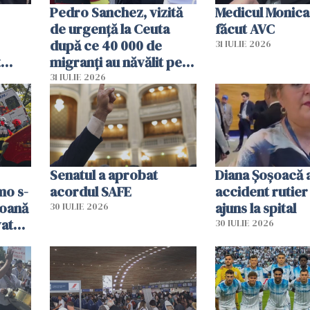
Pedro Sanchez, vizită
Medicul Monica
de urgență la Ceuta
făcut AVC
după ce 40 000 de
31 IULIE 2026
t
migranți au năvălit pe
și o
teritoriul spaniol: „Vom
31 IULIE 2026
ni
mobiliza toate
resursele"
Senatul a aprobat
Diana Șoșoacă a
mo s-
acordul SAFE
accident rutier 
soană
ajuns la spital
30 IULIE 2026
vat
30 IULIE 2026