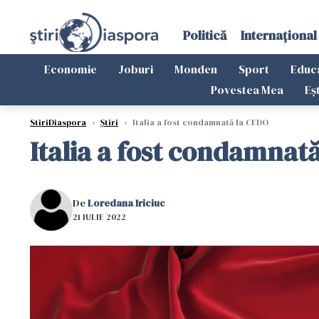
Politică
Internațional
Economie
Joburi
Monden
Sport
Educ
Povestea Mea
Eș
StiriDiaspora
›
Știri
›
Italia a fost condamnată la CEDO
Italia a fost condamnat
De
Loredana Iriciuc
21 IULIE 2022