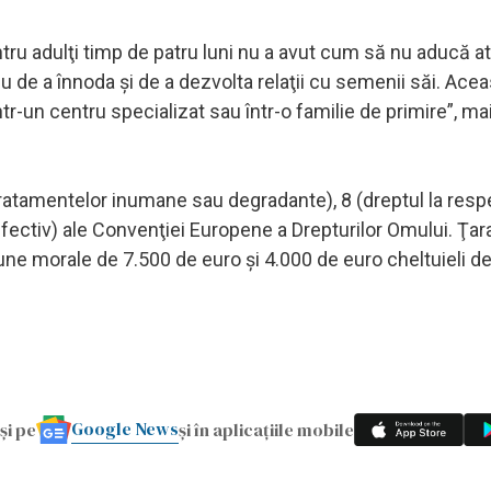
ntru adulţi timp de patru luni nu a avut cum să nu aducă a
u de a înnoda şi de a dezvolta relaţii cu semenii săi. Ace
 într-un centru specializat sau într-o familie de primire”, m
ia tratamentelor inumane sau degradante), 8 (dreptul la res
rs efectiv) ale Convenţiei Europene a Drepturilor Omului. Ţar
e morale de 7.500 de euro şi 4.000 de euro cheltuieli d
Google News
și pe
și în aplicațiile mobile