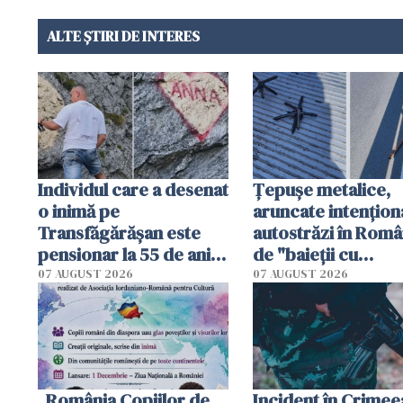
ALTE ȘTIRI DE INTERES
Individul care a desenat
Țepușe metalice,
o inimă pe
aruncate intențion
Transfăgărășan este
autostrăzi în Româ
pensionar la 55 de ani.
de "baieții cu
Poliția l-a identificat
platforme": "Mi-au
07 AUGUST 2026
07 AUGUST 2026
cerut 1200 lei să m
tracteze"
„România Copiilor de
Incident în Crimee