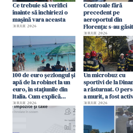
Ce trebuie să verifici
Controale fără
înainte să închiriezi o
precedent pe
mașină vara aceasta
aeroportul din
Florența: s-au găsi
31 IULIE 2026
capete de aligator 
31 IULIE 2026
sumă imensă de ba
100 de euro șezlongul și
Un microbuz cu
apă de la robinet la un
sportivi de la Dina
euro, în stațiunile din
a răsturnat. O per
Italia. Cum explică
a murit, a fost acti
autoritățile
planul roșu de
31 IULIE 2026
31 IULIE 2026
intervenție