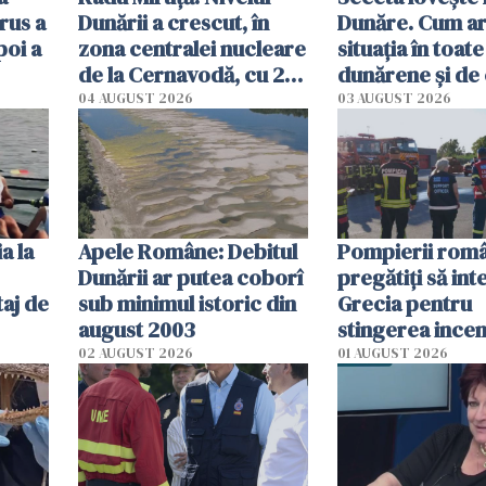
rus a
Dunării a crescut, în
Dunăre. Cum ar
poi a
zona centralei nucleare
situația în toate
de la Cernavodă, cu 2
dunărene și de
cm faţă de ziua trecută
România resim
04 AUGUST 2026
03 AUGUST 2026
efectele, deși a
în iulie
a la
Apele Române: Debitul
Pompierii româ
Dunării ar putea coborî
pregătiţi să int
aj de
sub minimul istoric din
Grecia pentru
august 2003
stingerea incen
02 AUGUST 2026
01 AUGUST 2026