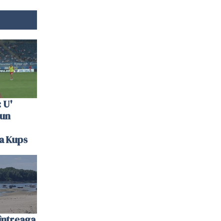
 U'
 un
la Kups
întreaga