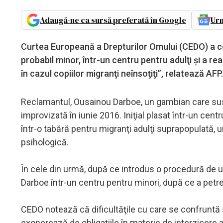
Adaugă-ne ca sursă preferată în Google
Urm
Curtea Europeană a Drepturilor Omului (CEDO) a co
probabil minor, într-un centru pentru adulţi şi a re
în cazul copiilor migranţi neînsoţiţi”, relatează AFP.
Reclamantul, Ousainou Darboe, un gambian care susţi
improvizată în iunie 2016. Iniţial plasat într-un centru
într-o tabără pentru migranţi adulţi suprapopulată, u
psihologică.
În cele din urmă, după ce introdus o procedură de ur
Darboe într-un centru pentru minori, după ce a petrec
CEDO notează că dificultăţile cu care se confruntă s
exonerează de obligaţiile în materie de interzicere