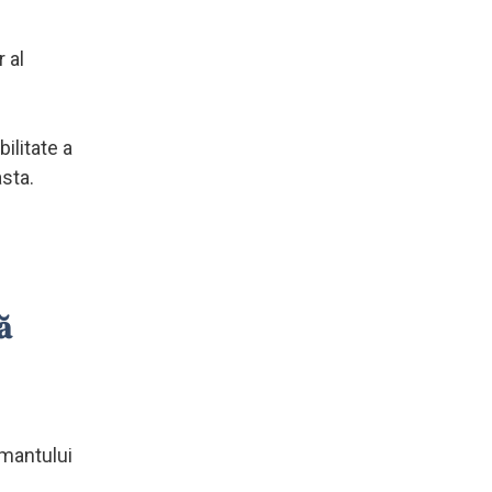
 al
ilitate a
asta.
ă
amantului