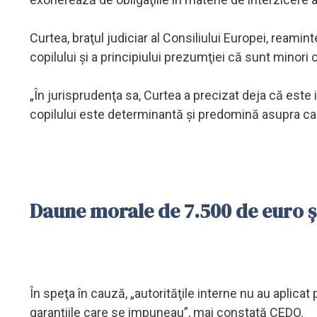
Curtea, braţul judiciar al Consiliului Europei, reamint
copilului şi a principiului prezumţiei că sunt minori c
„În jurisprudenţa sa, Curtea a precizat deja că este
copilului este determinantă şi predomină asupra calit
Daune morale de 7.500 de euro şi
În speţa în cauză, „autorităţile interne nu au aplicat 
garanţiile care se impuneau”, mai constată CEDO.