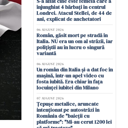
S-a aflat cine este femeia care a
înjunghiat 4 bărbați în centrul
Londrei. Atacul Stellei, de 44 de
ani, explicat de anchetatori
06 AUGUST 2026
Român, găsit mort pe stradă în
Italia. NU era un om al străzii, iar
polițiștii au în lucru o singură
variantă
06 AUGUST 2026
Un român din Italia și-a dat foc în
mașină, într-un apel video cu
fosta iubită. Era chiar în fața
locuinței iubitei din Milano
07 AUGUST 2026
Țepușe metalice, aruncate
intenționat pe autostrăzi în
România de "baieții cu
platforme": "Mi-au cerut 1200 lei
să mă tracteze"