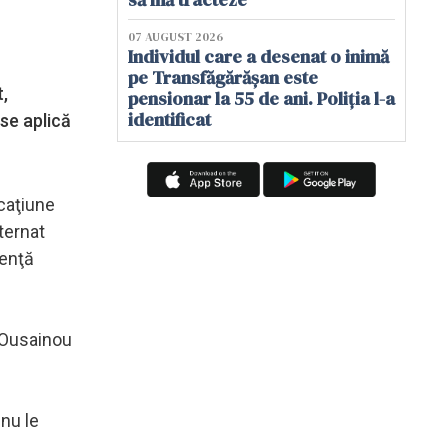
07 AUGUST 2026
Individul care a desenat o inimă
pe Transfăgărășan este
,
pensionar la 55 de ani. Poliția l-a
identificat
 se aplică
caţiune
nternat
tenţă
e Ousainou
 nu le