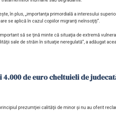
eşte, în plus, „importanţa primordială a interesului superior
are se aplică în cazul copiilor migranţi neînsoţiţi”.
 important să se ţină minte că situaţia de extremă vulnerab
ăţii sale de străin în situaţie neregulată”, a adăugat ace
 4.000 de euro cheltuieli de judecat
principiul prezumţiei calităţii de minor şi nu au oferit recl