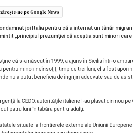
ărește-ne pe Google News
ndamnat joi Italia pentru că a internat un tânăr migrant
amintit „principiul prezumţiei că aceştia sunt minori care
ne că s-a născut în 1999, a ajuns în Sicilia într-o ambar
 pentru minori neînsoţiţi timp de trei luni, el a fost apoi i
nde nu a putut beneficia de îngrijiri adecvate sau de asis
genţă la CEDO, autorităţile italiene l-au plasat din nou p
ut patru luni în tabăra pentru adulţi.
tatele situate la frontierele externe ale Uniunii Europene
 a tratamentelor inumane sau degradante.