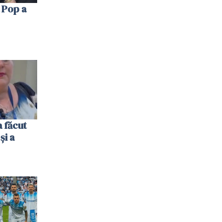
 Pop a
 făcut
și a