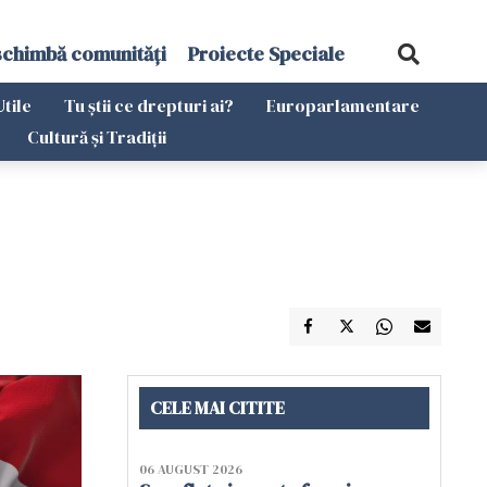
schimbă comunități
Proiecte Speciale
Utile
Tu știi ce drepturi ai?
Europarlamentare
Cultură și Tradiții
CELE MAI CITITE
06 AUGUST 2026