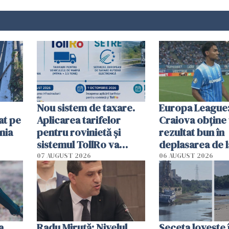
Nou sistem de taxare.
Europa League:
at pe
Aplicarea tarifelor
Craiova obține
nia
pentru rovinietă şi
rezultat bun în
sistemul TollRo va
deplasarea de 
începe la 1 octombrie
07 AUGUST 2026
06 AUGUST 2026
ă
a
Radu Miruţă: Nivelul
Seceta lovește 