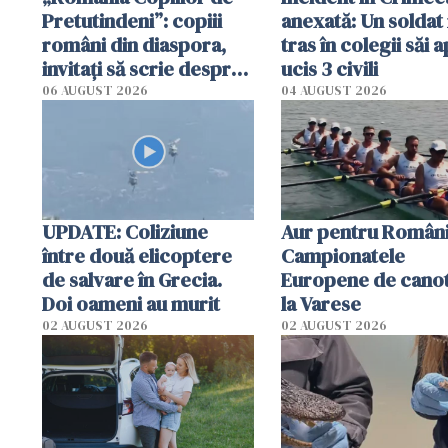
Pretutindeni”: copiii
anexată: Un soldat 
români din diaspora,
tras în colegii săi a
invitați să scrie despre
ucis 3 civili
România într-un volum
06 AUGUST 2026
04 AUGUST 2026
special
UPDATE: Coliziune
Aur pentru Români
între două elicoptere
Campionatele
de salvare în Grecia.
Europene de canot
Doi oameni au murit
la Varese
02 AUGUST 2026
02 AUGUST 2026