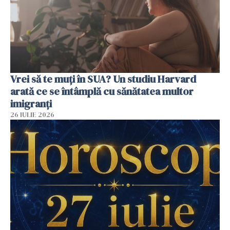
Vrei să te muți în SUA? Un studiu Harvard
arată ce se întâmplă cu sănătatea multor
imigranți
26 IULIE 2026