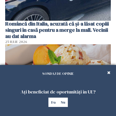
Româncă din Italia, acuzată că și-a lăsat copiii
singuri în casă pentru a merge la mall. Vecinii
au dat alarma
25 IULIE 2026
SONDAJ DE OPINIE
Ați beneficiat de oportunități în UE?
Da
Nu
Înghețata de casă cu nectarine care
cucerește vara. Rețeta fără aparat, gata din