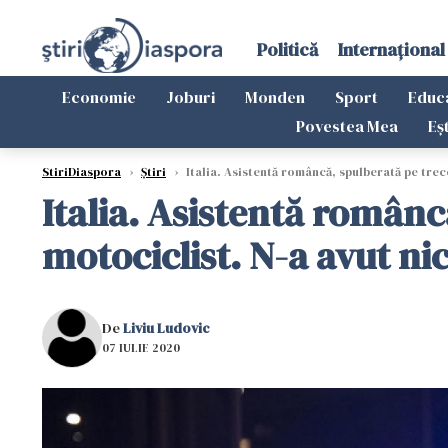
Politică
Internațional
Economie
Joburi
Monden
Sport
Educ
Povestea Mea
Eș
StiriDiaspora
›
Știri
›
Italia. Asistentă româncă, spulberată pe trec
Italia. Asistentă românc
motociclist. N-a avut ni
De
Liviu Ludovic
07 IULIE 2020