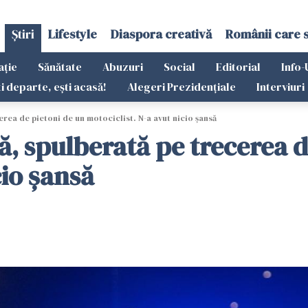
Știri
Lifestyle
Diaspora creativă
Românii care 
ație
Sănătate
Abuzuri
Social
Editorial
Info-
ti departe, ești acasă!
Alegeri Prezidențiale
Interviuri
erea de pietoni de un motociclist. N-a avut nicio șansă
ă, spulberată pe trecerea d
cio șansă