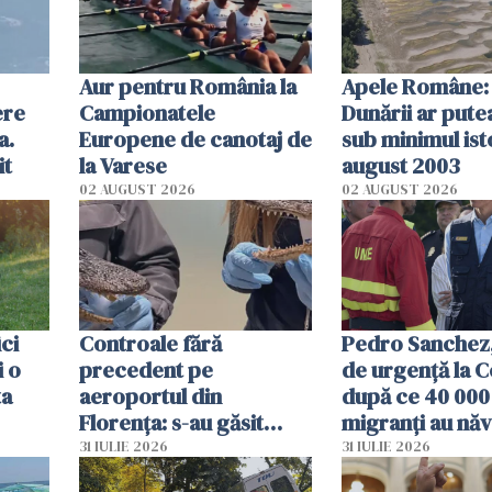
Aur pentru România la
Apele Române: 
ere
Campionatele
Dunării ar pute
a.
Europene de canotaj de
sub minimul ist
it
la Varese
august 2003
02 AUGUST 2026
02 AUGUST 2026
ici
Controale fără
Pedro Sanchez, 
i o
precedent pe
de urgență la C
ta
aeroportul din
după ce 40 000
Florența: s-au găsit
migranți au năv
capete de aligator și o
teritoriul spani
31 IULIE 2026
31 IULIE 2026
sumă imensă de bani
mobiliza toate