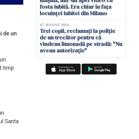
mașină, într-un apel video cu
fosta iubită. Era chiar în fața
locuinței iubitei din Milano
07 AUGUST 2026
Trei copii, reclamați la poliție
i de un
de un trecător pentru că
vindeau limonadă pe stradă: "Nu
aveau autorizație"
 un
rt timp
un
ul Santa