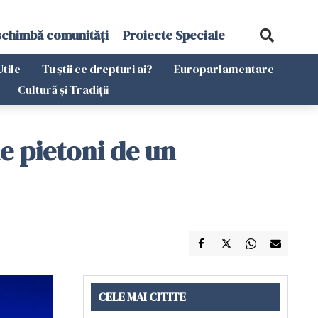
schimbă comunități
Proiecte Speciale
Utile
Tu știi ce drepturi ai?
Europarlamentare
Cultură și Tradiții
e pietoni de un
CELE MAI CITITE