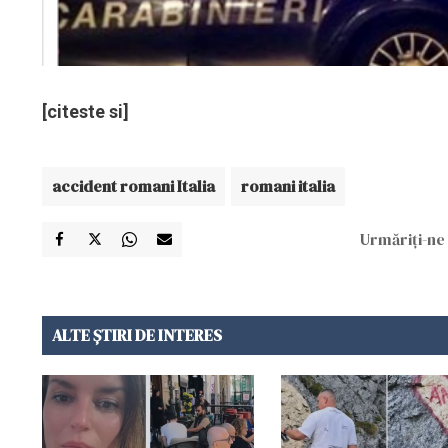
[citeste si]
accident romani Italia
romani italia
Urmăriți-ne 
ALTE ȘTIRI DE INTERES