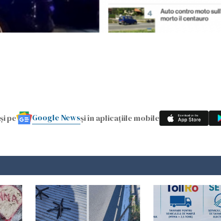
Google News
și pe
și în aplicațiile mobile