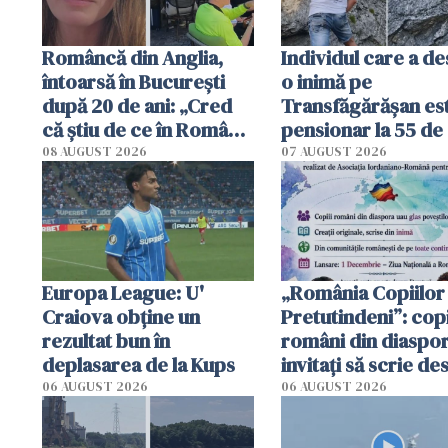
Româncă din Anglia,
Individul care a d
întoarsă în București
o inimă pe
după 20 de ani: „Cred
Transfăgărășan es
că știu de ce în România
pensionar la 55 de 
se trăiește mai bine ca
Poliția l-a identific
08 AUGUST 2026
07 AUGUST 2026
în Anglia. E schimbat"
Europa League: U'
„România Copiilor
Craiova obține un
Pretutindeni”: copi
rezultat bun în
români din diaspor
deplasarea de la Kups
invitați să scrie de
România într-un v
06 AUGUST 2026
06 AUGUST 2026
special