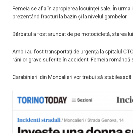
Femeia se afla în apropierea locuinței sale. În urma 
prezentând fracturi la bazin și la nivelul gambelor.
Bărbatul a fost aruncat de pe motocicletă, starea lui 
Ambii au fost transportați de urgență la spitalul CTO
rănilor grave suferite în accident. Femeia româncă s
Carabinierii din Moncalieri vor trebui să stabilească