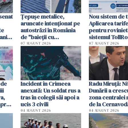
esenat
Țepușe metalice,
Nou sistem de t
aruncate intenționat pe
Aplicarea tarif
te
autostrăzi în România
pentru roviniet
ani.
de "baieții cu
sistemul TollRo
at
platforme": "Mi-au
începe la 1 oct
07 AUGUST 2026
07 AUGUST 2026
cerut 1200 lei să mă
tracteze"
 de
Incident în Crimeea
Radu Miruţă: Ni
ii
anexată: Un soldat rus a
Dunării a crescu
a,
tras în colegii săi apoi a
zona centralei 
spre
ucis 3 civili
de la Cernavodă
olum
cm faţă de ziua
04 AUGUST 2026
04 AUGUST 2026