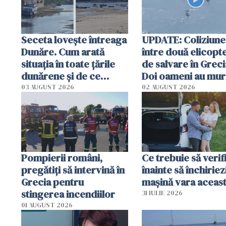
Seceta lovește întreaga
UPDATE: Coliziune
Dunăre. Cum arată
între două elicopt
situația în toate țările
de salvare în Greci
dunărene și de ce
Doi oameni au mur
România resimte
03 AUGUST 2026
02 AUGUST 2026
efectele, deși a plouat
în iulie
Pompierii români,
Ce trebuie să verif
pregătiţi să intervină în
înainte să închiriez
Grecia pentru
mașină vara aceas
stingerea incendiilor
31 IULIE 2026
01 AUGUST 2026