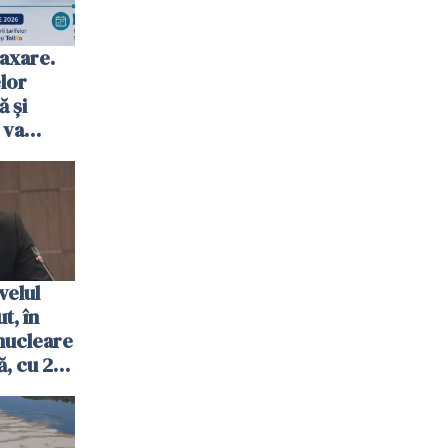
axare.
elor
ă şi
 va
ombrie
velul
t, în
nucleare
, cu 2
 trecută