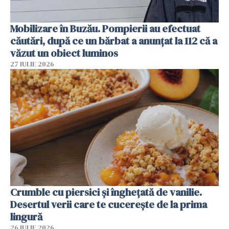
Mobilizare în Buzău. Pompierii au efectuat
căutări, după ce un bărbat a anunțat la 112 că a
văzut un obiect luminos
27 IULIE 2026
Crumble cu piersici și înghețată de vanilie.
Desertul verii care te cucerește de la prima
lingură
26 IULIE 2026