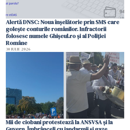
Alertă DNSC: Noua înșelătorie prin SMS care
golește conturile românilor. Infractorii
folosesc numele Ghișeul.ro și al Poliției
Române
30 IULIE 2026
Mii de ciobani protestează la ANSVSA și la
Guvern. Îmbrânceli cu jandarmii și gaze