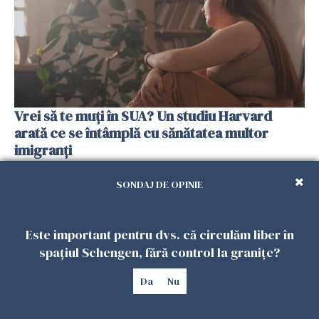
Vrei să te muți în SUA? Un studiu Harvard
arată ce se întâmplă cu sănătatea multor
imigranți
26 IULIE 2026
SONDAJ DE OPINIE
Este important pentru dvs. că circulăm liber în
spațiul Schengen, fără control la granițe?
Da
Nu