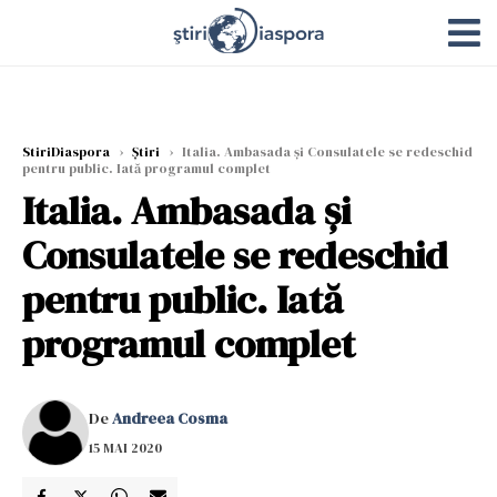
StiriDiaspora
›
Știri
›
Italia. Ambasada şi Consulatele se redeschid
pentru public. Iată programul complet
Italia. Ambasada şi
Consulatele se redeschid
pentru public. Iată
programul complet
De
Andreea Cosma
15 MAI 2020