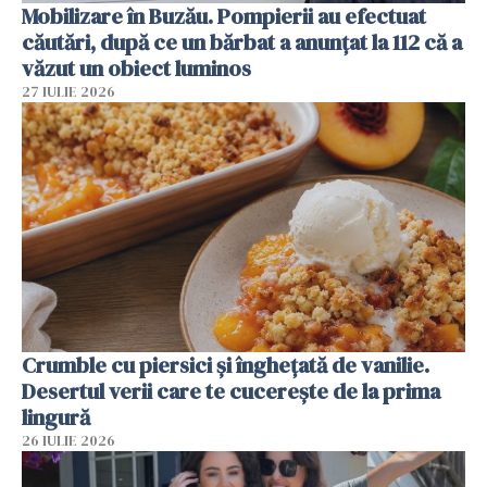
Mobilizare în Buzău. Pompierii au efectuat
căutări, după ce un bărbat a anunțat la 112 că a
văzut un obiect luminos
27 IULIE 2026
Crumble cu piersici și înghețată de vanilie.
Desertul verii care te cucerește de la prima
lingură
26 IULIE 2026