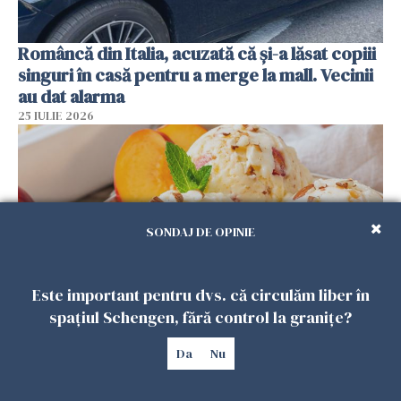
Româncă din Italia, acuzată că și-a lăsat copiii
singuri în casă pentru a merge la mall. Vecinii
au dat alarma
25 IULIE 2026
SONDAJ DE OPINIE
Este important pentru dvs. că circulăm liber în
spațiul Schengen, fără control la granițe?
Înghețata de casă cu nectarine care
Da
Nu
cucerește vara. Rețeta fără aparat, gata din
câteva ingrediente