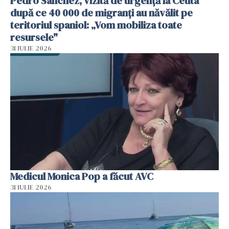
Pedro Sanchez, vizită de urgență la Ceuta
după ce 40 000 de migranți au năvălit pe
teritoriul spaniol: „Vom mobiliza toate
resursele"
31 IULIE 2026
Medicul Monica Pop a făcut AVC
31 IULIE 2026