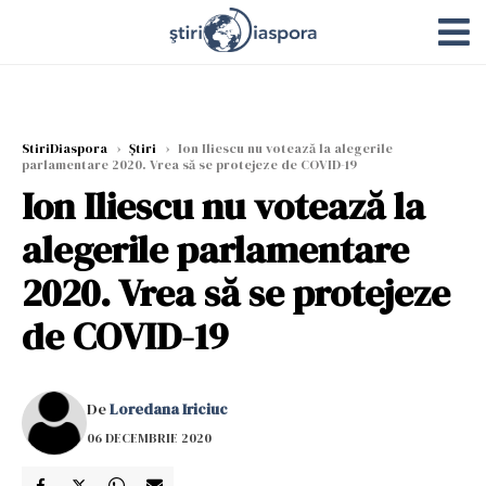
StiriDiaspora
›
Știri
›
Ion Iliescu nu votează la alegerile
parlamentare 2020. Vrea să se protejeze de COVID-19
Ion Iliescu nu votează la
alegerile parlamentare
2020. Vrea să se protejeze
de COVID-19
De
Loredana Iriciuc
06 DECEMBRIE 2020