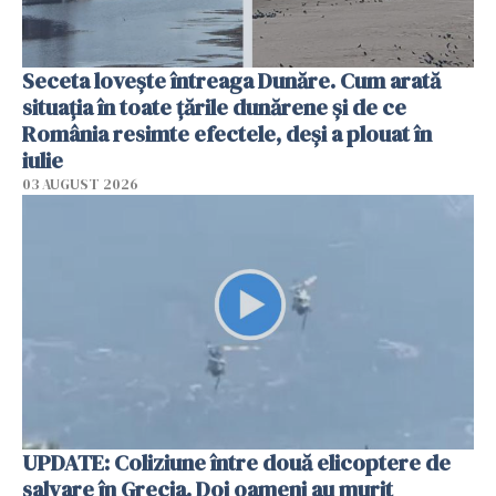
Seceta lovește întreaga Dunăre. Cum arată
situația în toate țările dunărene și de ce
România resimte efectele, deși a plouat în
iulie
03 AUGUST 2026
UPDATE: Coliziune între două elicoptere de
salvare în Grecia. Doi oameni au murit