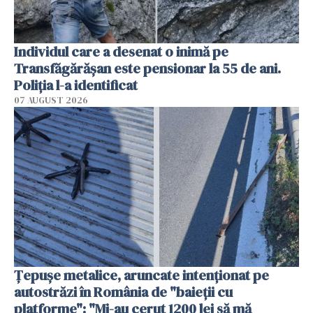
Individul care a desenat o inimă pe
Transfăgărășan este pensionar la 55 de ani.
Poliția l-a identificat
07 AUGUST 2026
Țepușe metalice, aruncate intenționat pe
autostrăzi în România de "baieții cu
platforme": "Mi-au cerut 1200 lei să mă