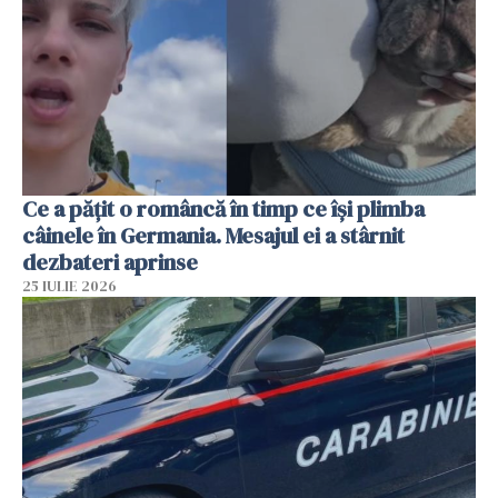
Ce a pățit o româncă în timp ce își plimba
câinele în Germania. Mesajul ei a stârnit
dezbateri aprinse
25 IULIE 2026