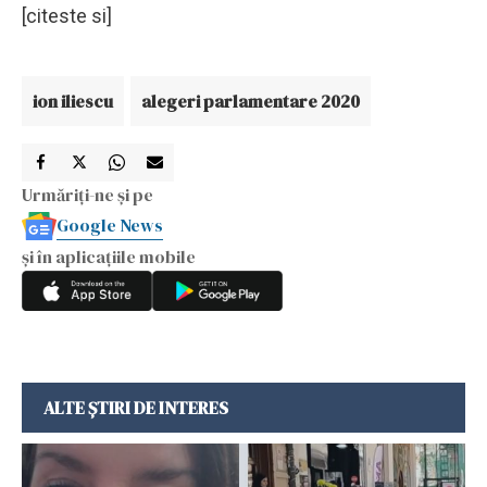
[citeste si]
ion iliescu
alegeri parlamentare 2020
Urmăriți-ne și pe
Google News
și în aplicațiile mobile
ALTE ȘTIRI DE INTERES