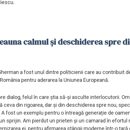
liescu.
tdeauna calmul și deschiderea spre d
erman a fost unul dintre politicienii care au contribuit de
t România pentru aderarea la Uniunea Europeană.
 dialog, felul în care știa să-și asculte interlocutorii. O
tică ceva din rigoarea, dar și din deschiderea spre nou, spec
l. A fost un exemplu pentru o întreagă generație de oamen
un sprijin. Am pierdut un prieten și un camarad în efortul
nizarea ei, pentru afirmarea stângii moderne într-o țară