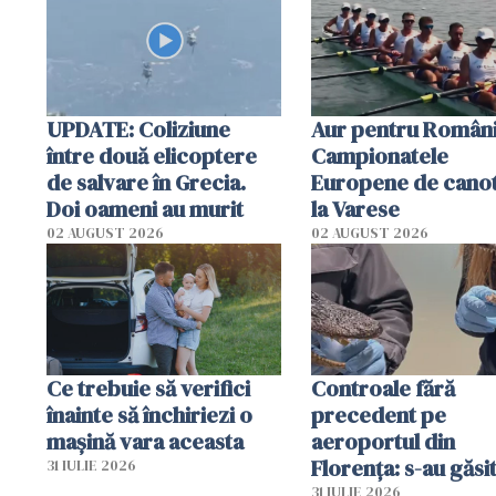
special
UPDATE: Coliziune
Aur pentru Români
între două elicoptere
Campionatele
de salvare în Grecia.
Europene de canot
Doi oameni au murit
la Varese
02 AUGUST 2026
02 AUGUST 2026
Ce trebuie să verifici
Controale fără
înainte să închiriezi o
precedent pe
mașină vara aceasta
aeroportul din
Florența: s-au găsi
31 IULIE 2026
capete de aligator 
31 IULIE 2026