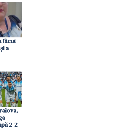
 făcut
și a
raiova,
ga
upă 2-2