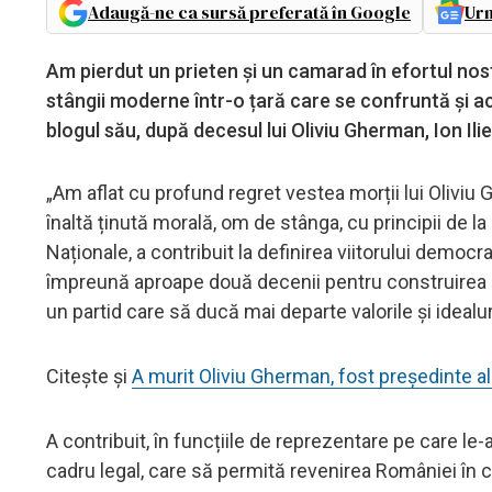
Adaugă-ne ca sursă preferată în Google
Urm
Am pierdut un prieten și un camarad în efortul no
stângii moderne într-o țară care se confruntă și ac
blogul său, după decesul lui Oliviu Gherman, Ion Ili
„Am aflat cu profund regret vestea morții lui Oliviu 
înaltă ținută morală, om de stânga, cu principii de la
Naționale, a contribuit la definirea viitorului democ
împreună aproape două decenii pentru construirea ș
un partid care să ducă mai departe valorile și idealu
Citește și
A murit Oliviu Gherman, fost președinte al
A contribuit, în funcțiile de reprezentare pe care le-a
cadru legal, care să permită revenirea României în co