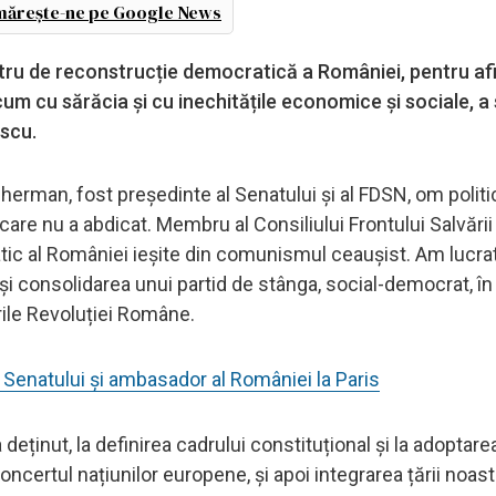
ărește-ne pe Google News
stru de reconstrucție democratică a României, pentru a
um cu sărăcia și cu inechitățile economice și sociale, a 
escu.
Gherman, fost președinte al Senatului și al FDSN, om politi
 care nu a abdicat. Membru al Consiliului Frontului Salvării
ratic al României ieșite din comunismul ceaușist. Am lucra
i consolidarea unui partid de stânga, social-democrat, î
rile Revoluției Române.
 Senatului și ambasador al României la Paris
 deținut, la definirea cadrului constituțional și la adoptare
ncertul națiunilor europene, și apoi integrarea țării noast