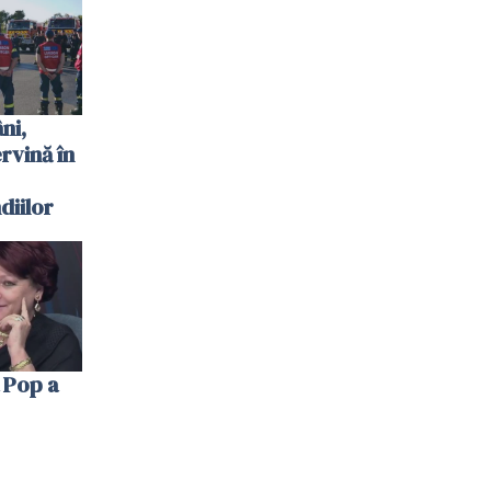
 plouat
ni,
ervină în
diilor
 Pop a