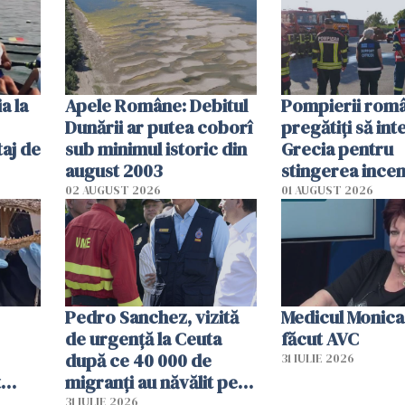
efectele, deși a
în iulie
a la
Apele Române: Debitul
Pompierii româ
Dunării ar putea coborî
pregătiţi să int
aj de
sub minimul istoric din
Grecia pentru
august 2003
stingerea incen
02 AUGUST 2026
01 AUGUST 2026
Pedro Sanchez, vizită
Medicul Monica
de urgență la Ceuta
făcut AVC
după ce 40 000 de
31 IULIE 2026
t
migranți au năvălit pe
și o
teritoriul spaniol: „Vom
31 IULIE 2026