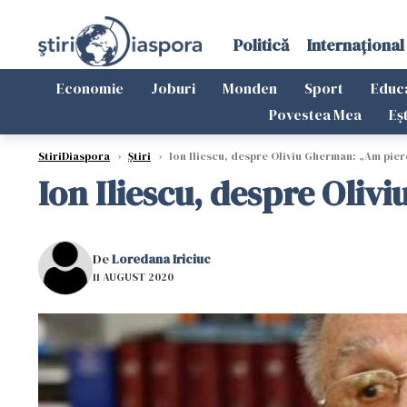
Politică
Internațional
Economie
Joburi
Monden
Sport
Educ
Povestea Mea
Eș
StiriDiaspora
›
Știri
›
Ion Iliescu, despre Oliviu Gherman: „Am pier
Ion Iliescu, despre Oli
De
Loredana Iriciuc
11 AUGUST 2020