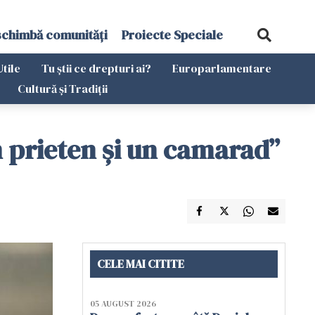
schimbă comunități
Proiecte Speciale
Utile
Tu știi ce drepturi ai?
Europarlamentare
Cultură și Tradiții
n prieten și un camarad”
CELE MAI CITITE
05 AUGUST 2026