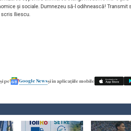
onomice și sociale. Dumnezeu să-l odihnească! Transmit 
scris Iliescu.
Google News
și pe
și în aplicațiile mobile