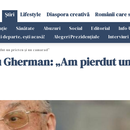
Știri
Lifestyle
Diaspora creativă
Românii care 
ație
Sănătate
Abuzuri
Social
Editorial
Info-
ti departe, ești acasă!
Alegeri Prezidențiale
Interviuri
dut un prieten și un camarad”
viu Gherman: „Am pierdut u