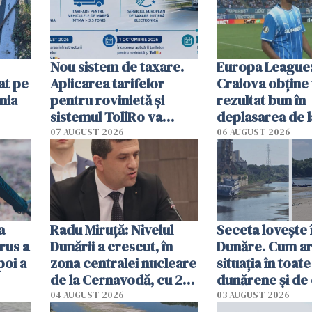
Nou sistem de taxare.
Europa League:
at pe
Aplicarea tarifelor
Craiova obține
nia
pentru rovinietă şi
rezultat bun în
sistemul TollRo va
deplasarea de 
începe la 1 octombrie
07 AUGUST 2026
06 AUGUST 2026
ă
a
Radu Miruţă: Nivelul
Seceta lovește 
rus a
Dunării a crescut, în
Dunăre. Cum ar
poi a
zona centralei nucleare
situația în toate
de la Cernavodă, cu 2
dunărene și de
cm faţă de ziua trecută
România resim
04 AUGUST 2026
03 AUGUST 2026