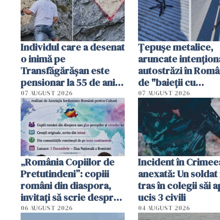
Individul care a desenat
Țepușe metalice,
o inimă pe
aruncate intențion
Transfăgărășan este
autostrăzi în Româ
pensionar la 55 de ani.
de "baieții cu
Poliția l-a identificat
platforme": "Mi-au
07 AUGUST 2026
07 AUGUST 2026
cerut 1200 lei să m
tracteze"
„România Copiilor de
Incident în Crimee
Pretutindeni”: copiii
anexată: Un soldat 
români din diaspora,
tras în colegii săi a
invitați să scrie despre
ucis 3 civili
România într-un volum
06 AUGUST 2026
04 AUGUST 2026