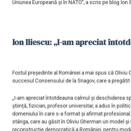
Uniunea Europeană și în NATO”, a scris pe blog Ion I
Ion Iliescu: „I-am apreciat înto
Fostul președinte al României a mai spus că Oliviu Gh
succesul Consensului de la Snagov, care a pregăti
„I-am apreciat întotdeauna calmul și deschiderea spre
știință, fizician, profesor universitar, a adus în poli
domeniului în care s-a format și afirmat profesiona
stânga, care au găsit în Oliviu Gherman un model și 
reconstrucție democratică a României, pentru moder