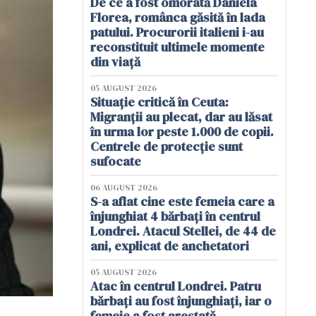
De ce a fost omorâtă Daniela
Florea, românca găsită în lada
patului. Procurorii italieni i-au
reconstituit ultimele momente
din viață
05 AUGUST 2026
Situație critică în Ceuta:
Migranții au plecat, dar au lăsat
în urma lor peste 1.000 de copii.
Centrele de protecție sunt
sufocate
06 AUGUST 2026
S-a aflat cine este femeia care a
înjunghiat 4 bărbați în centrul
Londrei. Atacul Stellei, de 44 de
ani, explicat de anchetatori
05 AUGUST 2026
Atac în centrul Londrei. Patru
bărbați au fost înjunghiați, iar o
femeie a fost arestată