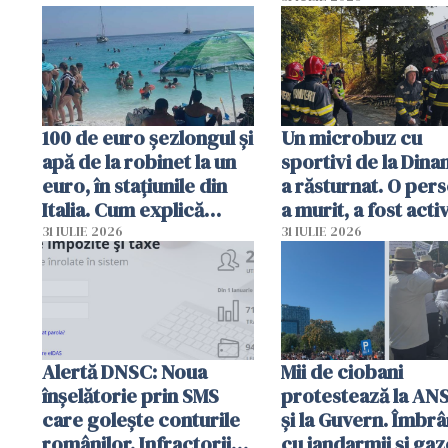
sumă imensă de ba
100 de euro șezlongul și
Un microbuz cu
apă de la robinet la un
sportivi de la Dina
euro, în stațiunile din
a răsturnat. O per
Italia. Cum explică
a murit, a fost acti
autoritățile
planul roșu de
31 IULIE 2026
31 IULIE 2026
intervenție
Alertă DNSC: Noua
Mii de ciobani
înșelătorie prin SMS
protestează la AN
care golește conturile
și la Guvern. Îmbrâ
românilor. Infractorii
cu jandarmii și gaz