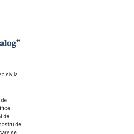
ialog”
cisiv la
m de
ifice
i de
 nostru de
 care se