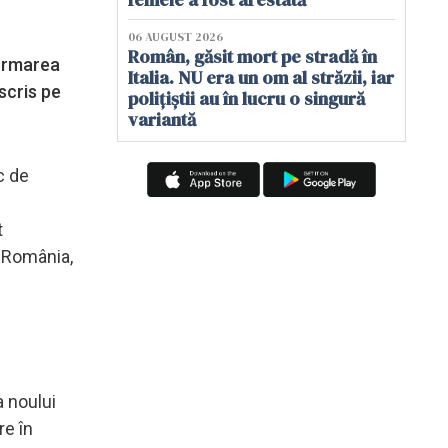
06 AUGUST 2026
Român, găsit mort pe stradă în
firmarea
Italia. NU era un om al străzii, iar
scris pe
polițiștii au în lucru o singură
variantă
c de
t
n România,
a noului
re în