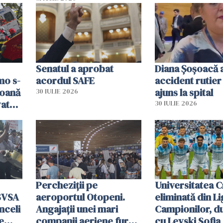
ni
mobiliza toate
resursele"
Senatul a aprobat
Diana Șoșoacă a
mo s-
acordul SAFE
accident rutier 
soană
ajuns la spital
30 IULIE 2026
vat
30 IULIE 2026
Percheziții pe
Universitatea C
SVSA
aeroportul Otopeni.
eliminată din Li
nceli
Angajații unei mari
Campionilor, d
e
companii aeriene furau
cu Levski Sofia