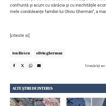
confruntă și acum cu sărăcia și cu inechitățile ec
mele condoleanțe familiei lui Oliviu Gherman”, a mai 
[citeste si]
ion iliescu
oliviu gherman
Urmăriți-ne 
ALTE ȘTIRI DE INTERES