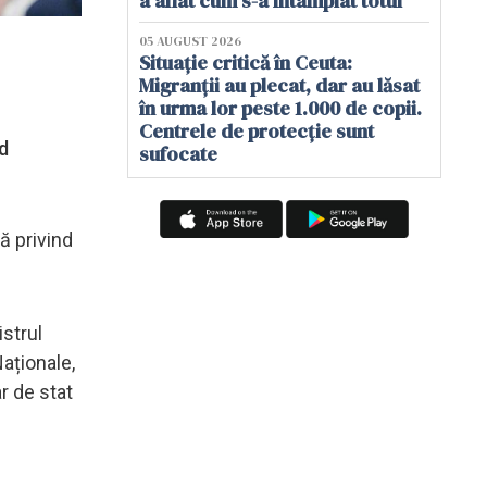
a aflat cum s-a întâmplat totul
05 AUGUST 2026
Situație critică în Ceuta:
Migranții au plecat, dar au lăsat
în urma lor peste 1.000 de copii.
Centrele de protecție sunt
nd
sufocate
ă privind
istrul
Naționale,
r de stat