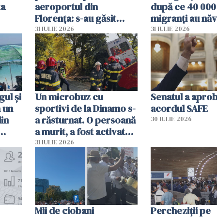
ta
aeroportul din
după ce 40 000
Florența: s-au găsit
migranți au năv
capete de aligator și o
teritoriul spani
31 IULIE 2026
31 IULIE 2026
sumă imensă de bani
mobiliza toate
resursele"
ul și
Un microbuz cu
Senatul a apro
a un
sportivi de la Dinamo s-
acordul SAFE
din
a răsturnat. O persoană
30 IULIE 2026
a murit, a fost activat
planul roșu de
31 IULIE 2026
intervenție
Mii de ciobani
Percheziții pe