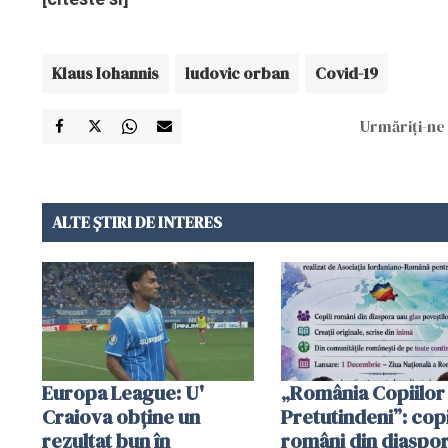
Klaus Iohannis
ludovic orban
Covid-19
Urmăriți-ne 
ALTE ȘTIRI DE INTERES
Europa League: U'
„România Copiilor
Craiova obține un
Pretutindeni”: copi
rezultat bun în
români din diaspor