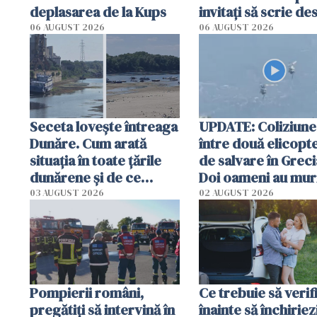
deplasarea de la Kups
invitați să scrie de
România într-un v
06 AUGUST 2026
06 AUGUST 2026
special
Seceta lovește întreaga
UPDATE: Coliziune
Dunăre. Cum arată
între două elicopt
situația în toate țările
de salvare în Greci
dunărene și de ce
Doi oameni au mur
România resimte
03 AUGUST 2026
02 AUGUST 2026
efectele, deși a plouat
în iulie
Pompierii români,
Ce trebuie să verif
pregătiţi să intervină în
înainte să închiriez