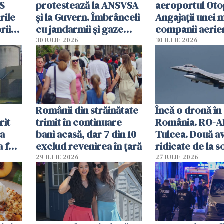
MS
protestează la ANSVSA
aeroportul Oto
rile
și la Guvern. Îmbrânceli
Angajații unei 
rii
cu jandarmii și gaze
companii aerie
lacrimogene
parfumuri, ceas
30 IULIE 2026
30 IULIE 2026
ției
mâncarea desti
vânzării
Românii din străinătate
Încă o dronă în
rit
trimit în continuare
România. RO-A
za
bani acasă, dar 7 din 10
Tulcea. Două a
a fost
exclud revenirea în țară
ridicate de la s
29 IULIE 2026
27 IULIE 2026