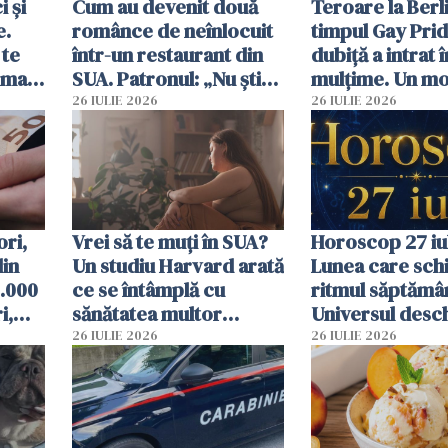
 și
Cum au devenit două
Teroare la Berli
e.
românce de neînlocuit
timpul Gay Prid
 te
într-un restaurant din
dubiță a intrat î
ima
SUA. Patronul: „Nu știu
mulțime. Un mor
ce o să mă fac fără voi”
răniți
26 IULIE 2026
26 IULIE 2026
ori,
Vrei să te muți în SUA?
Horoscop 27 iul
din
Un studiu Harvard arată
Lunea care sc
0.000
ce se întâmplă cu
ritmul săptămân
i,
sănătatea multor
Universul desch
ți
imigranți
neașteptate pe
26 IULIE 2026
26 IULIE 2026
unele zodii