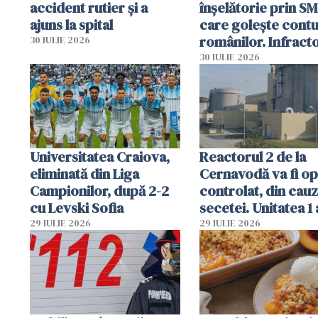
accident rutier și a
înșelătorie prin S
ajuns la spital
care golește contu
românilor. Infracto
30 IULIE 2026
folosesc numele
30 IULIE 2026
Ghișeul.ro și al Poli
Române
Universitatea Craiova,
Reactorul 2 de la
eliminată din Liga
Cernavodă va fi op
Campionilor, după 2-2
controlat, din cau
cu Levski Sofia
secetei. Unitatea 1 
deja oprită
29 IULIE 2026
29 IULIE 2026