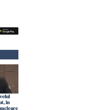
velul
t, în
nucleare