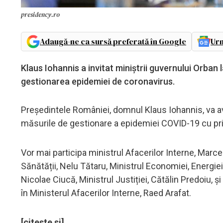
presidency.ro
Adaugă-ne ca sursă preferată în Google
Urm
Klaus Iohannis a invitat miniștrii guvernului Orban 
gestionarea epidemiei de coronavirus.
Președintele României, domnul Klaus Iohannis, va avea
măsurile de gestionare a epidemiei COVID-19 cu pr
Vor mai participa ministrul Afacerilor Interne, Marcel
Sănătății, Nelu Tătaru, Ministrul Economiei, Energiei 
Nicolae Ciucă, Ministrul Justiției, Cătălin Predoiu, 
în Ministerul Afacerilor Interne, Raed Arafat.
[citeste si]