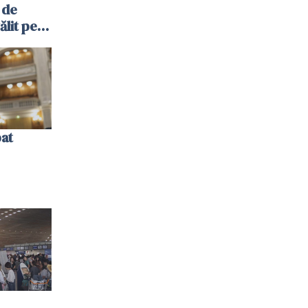
 de
ălit pe
ol: „Vom
bat