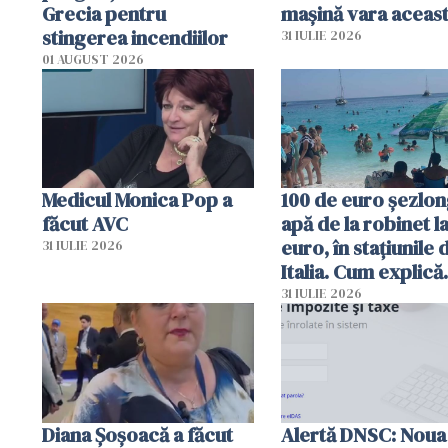
Grecia pentru
mașină vara aceas
stingerea incendiilor
31 IULIE 2026
01 AUGUST 2026
Medicul Monica Pop a
100 de euro șezlong
făcut AVC
apă de la robinet l
euro, în stațiunile 
31 IULIE 2026
Italia. Cum explică
autoritățile
31 IULIE 2026
Diana Șoșoacă a făcut
Alertă DNSC: Noua