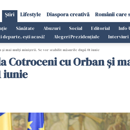
Știri
Lifestyle
Diaspora creativă
Românii care 
ație
Sănătate
Abuzuri
Social
Editorial
Info-
ti departe, ești acasă!
Alegeri Prezidențiale
Interviuri
i mai mulți miniștrii. Se vor stabilit măsurile după 01 iunie
la Cotroceni cu Orban și mai
 iunie