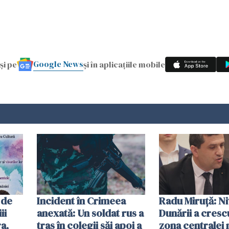
Google News
și pe
și în aplicațiile mobile
 de
Incident în Crimeea
Radu Miruţă: Ni
ii
anexată: Un soldat rus a
Dunării a crescu
a,
tras în colegii săi apoi a
zona centralei 