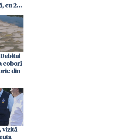
, cu 2
 trecută
Debitul
a coborî
oric din
vizită
euta