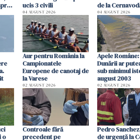
spre
ucis 3 civili
de la Cernavodă
olum
cm faţă de ziua
04 AUGUST 2026
04 AUGUST 2026
Aur pentru România la
Apele Române: 
ere
Campionatele
Dunării ar pute
a.
Europene de canotaj de
sub minimul ist
it
la Varese
august 2003
02 AUGUST 2026
02 AUGUST 2026
ici
Controale fără
Pedro Sanchez, 
i o
precedent pe
de urgență la C