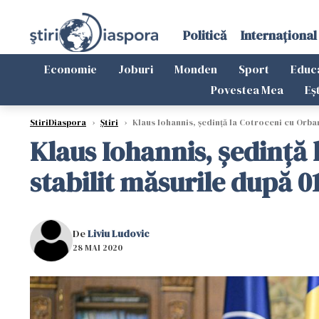
Politică
Internațional
Economie
Joburi
Monden
Sport
Educ
Povestea Mea
Eș
StiriDiaspora
›
Știri
›
Klaus Iohannis, ședință la Cotroceni cu Orban ș
Klaus Iohannis, ședință 
stabilit măsurile după 01
De
Liviu Ludovic
28 MAI 2020