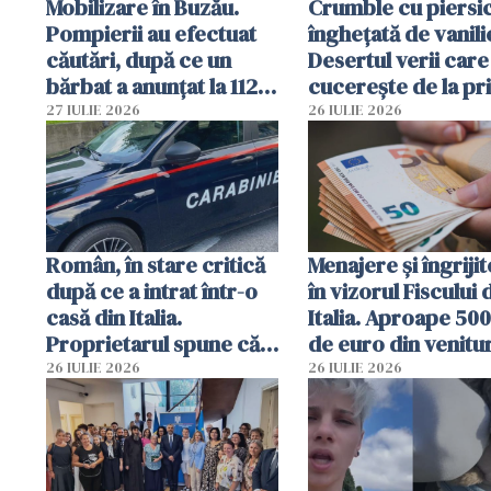
Mobilizare în Buzău.
Crumble cu piersici
Pompierii au efectuat
înghețată de vanili
căutări, după ce un
Desertul verii care
bărbat a anunțat la 112
cucerește de la pr
că a văzut un obiect
lingură
27 IULIE 2026
26 IULIE 2026
luminos
Român, în stare critică
Menajere și îngrijit
după ce a intrat într-o
în vizorul Fiscului 
casă din Italia.
Italia. Aproape 50
Proprietarul spune că
de euro din venitur
s-a apărat cu un cuțit
ascunși de autorită
26 IULIE 2026
26 IULIE 2026