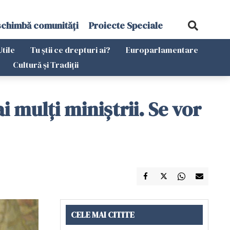
schimbă comunități
Proiecte Speciale
Utile
Tu știi ce drepturi ai?
Europarlamentare
Cultură și Tradiții
 mulți miniștrii. Se vor
CELE MAI CITITE