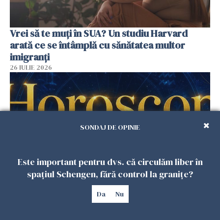
Vrei să te muți în SUA? Un studiu Harvard
arată ce se întâmplă cu sănătatea multor
imigranți
26 IULIE 2026
SONDAJ DE OPINIE
Este important pentru dvs. că circulăm liber în
spațiul Schengen, fără control la granițe?
Horoscop 27 iulie. Lunea care schimbă ritmul
Da
Nu
săptămânii. Universul deschide uși
neașteptate pentru unele zodii