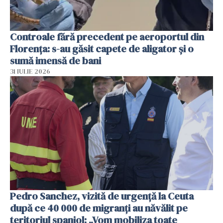
Controale fără precedent pe aeroportul din
Florența: s-au găsit capete de aligator și o
sumă imensă de bani
31 IULIE 2026
Pedro Sanchez, vizită de urgență la Ceuta
după ce 40 000 de migranți au năvălit pe
teritoriul spaniol: „Vom mobiliza toate