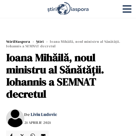
StiriDiaspora
›
Știri
›
Ioana Mihăilă, noul ministru al Sănătății.
Iohannis a SEMNAT decretul
Ioana Mihăilă, noul
ministru al Sănătății.
Iohannis a SEMNAT
decretul
De
Liviu Ludovic
21 APRILIE 2021