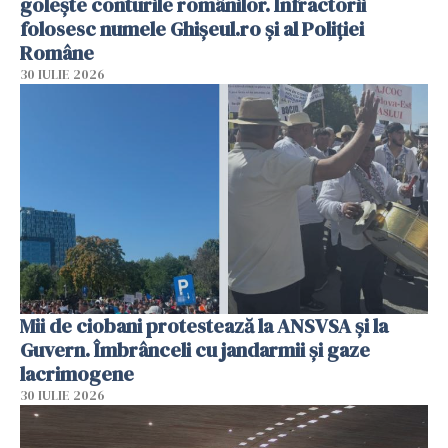
golește conturile românilor. Infractorii
folosesc numele Ghișeul.ro și al Poliției
Române
30 IULIE 2026
Mii de ciobani protestează la ANSVSA și la
Guvern. Îmbrânceli cu jandarmii și gaze
lacrimogene
30 IULIE 2026