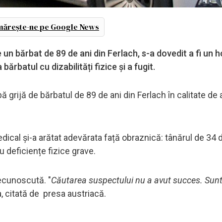
ărește-ne pe Google News
 un bărbat de 89 de ani din Ferlach, s-a dovedit a fi un h
ărbatul cu dizabilități fizice și a fugit.
ă grijă de bărbatul de 89 de ani din Ferlach în calitate de
dical și-a arătat adevărata față obraznică: tânărul de 34 d
u deficiențe fizice grave.
necunoscută. "
Căutarea suspectului nu a avut succes. Sun
ia, citată de presa austriacă.