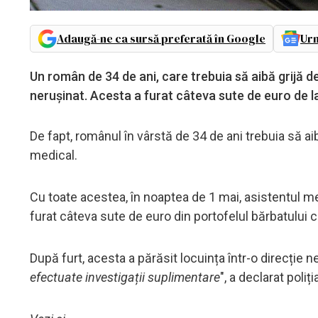
Adaugă-ne ca sursă preferată în Google
Urm
Un român de 34 de ani, care trebuia să aibă grijă de
nerușinat. Acesta a furat câteva sute de euro de la b
De fapt, românul în vârstă de 34 de ani trebuia să aib
medical.
Cu toate acestea, în noaptea de 1 mai, asistentul me
furat câteva sute de euro din portofelul bărbatului c
După furt, acesta a părăsit locuința într-o direcție 
efectuate investigații suplimentare
", a declarat poliț