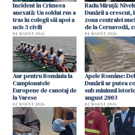
Incident în Crimeea
Radu Miruţă: Nivel
anexată: Un soldat rus a
Dunării a crescut, 
tras în colegii săi apoi a
zona centralei nuc
ucis 3 civili
de la Cernavodă, c
cm faţă de ziua tr
04 AUGUST 2026
04 AUGUST 2026
Aur pentru România la
Apele Române: Deb
Campionatele
Dunării ar putea c
Europene de canotaj de
sub minimul istoric
la Varese
august 2003
02 AUGUST 2026
02 AUGUST 2026