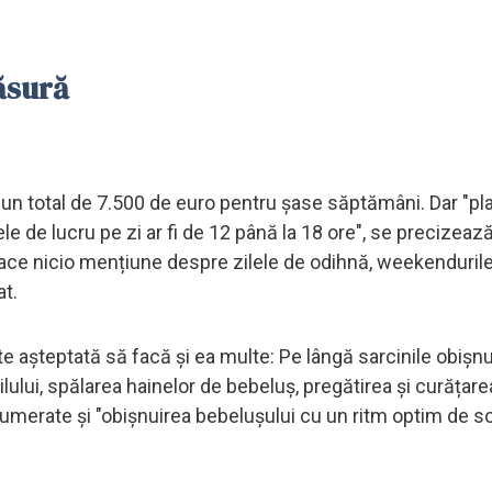
ăsură
un total de 7.500 de euro pentru șase săptămâni. Dar "pl
le de lucru pe zi ar fi de 12 până la 18 ore", se precizează
face nicio mențiune despre zilele de odihnă, weekendurile
at.
ste așteptată să facă și ea multe: Pe lângă sarcinile obișn
lului, spălarea hainelor de bebeluș, pregătirea și curățare
umerate și "obișnuirea bebelușului cu un ritm optim de s