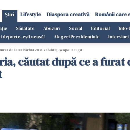
Știri
Lifestyle
Diaspora creativă
Românii care 
ație
Sănătate
Abuzuri
Social
Editorial
Info-
ti departe, ești acasă!
Alegeri Prezidențiale
Interviuri
urat de la un bărbat cu dizabilități și apoi a fugit
ria, căutat după ce a furat 
t