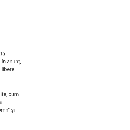
ata
 în anunț,
 libere
uite, cum
a
omn" și