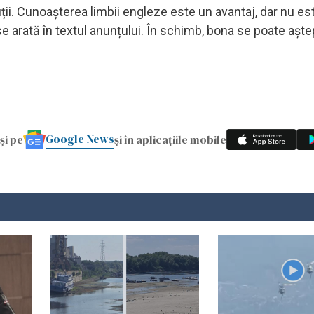
ii. Cunoașterea limbii engleze este un avantaj, dar nu es
se arată în textul anunțului. În schimb, bona se poate aște
Google News
și pe
și în aplicațiile mobile