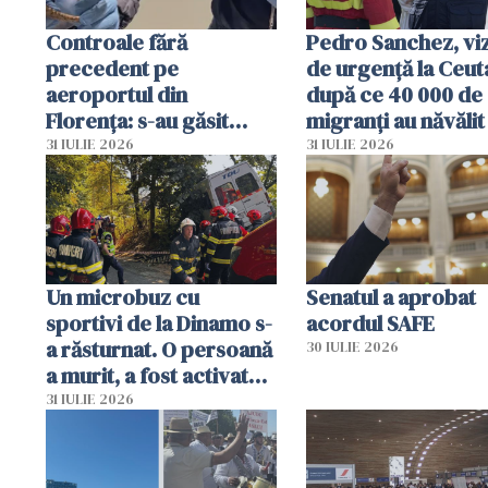
Controale fără
Pedro Sanchez, viz
precedent pe
de urgență la Ceut
aeroportul din
după ce 40 000 de
Florența: s-au găsit
migranți au năvălit
capete de aligator și o
teritoriul spaniol:
31 IULIE 2026
31 IULIE 2026
sumă imensă de bani
mobiliza toate
resursele"
Un microbuz cu
Senatul a aprobat
sportivi de la Dinamo s-
acordul SAFE
a răsturnat. O persoană
30 IULIE 2026
a murit, a fost activat
planul roșu de
31 IULIE 2026
intervenție