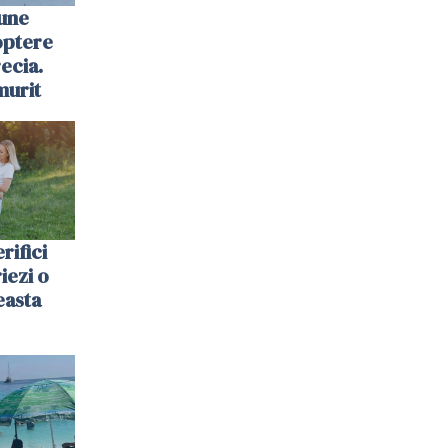
une
optere
ecia.
murit
rifici
riezi o
easta