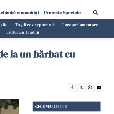
schimbă comunități
Proiecte Speciale
Utile
Tu știi ce drepturi ai?
Europarlamentare
Cultură și Tradiții
de la un bărbat cu
CELE MAI CITITE