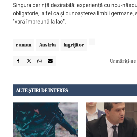
Singura cerință dezirabilă: experiență cu nou-născuț
obligatorie, la fel ca și cunoașterea limbii germane, 
"vară împreună la lac".
roman
Austria
ingrijitor
Urmăriți-ne 
ALTE ȘTIRI DE INTERES