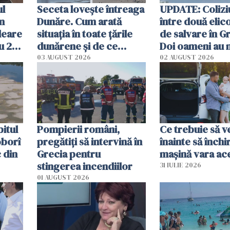
ul
Seceta lovește întreaga
UPDATE: Colizi
în
Dunăre. Cum arată
între două elic
leare
situația în toate țările
de salvare în Gr
u 2
dunărene și de ce
Doi oameni au 
ecută
România resimte
03 AUGUST 2026
02 AUGUST 2026
efectele, deși a plouat
în iulie
itul
Pompierii români,
Ce trebuie să ve
oborî
pregătiţi să intervină în
înainte să închi
 din
Grecia pentru
mașină vara ac
stingerea incendiilor
31 IULIE 2026
01 AUGUST 2026