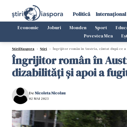
Politică
Internațional
Economie
Joburi
Monden
Sport
Educ
Povestea Mea
Eș
StiriDiaspora
›
Știri
›
Îngrijitor român în Austria, căutat după ce a f
Îngrijitor român în Aust
dizabilități și apoi a fugi
De
Nicoleta Nicolau
02 MAI 2023