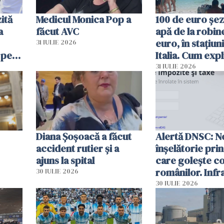
ită
Medicul Monica Pop a
100 de euro șez
a
făcut AVC
apă de la robine
euro, în stațiuni
31 IULIE 2026
 pe
Italia. Cum expl
 „Vom
autoritățile
31 IULIE 2026
Diana Șoșoacă a făcut
Alertă DNSC: N
accident rutier și a
înșelătorie pri
ajuns la spital
care golește co
românilor. Infr
30 IULIE 2026
folosesc numel
30 IULIE 2026
Ghișeul.ro și al 
Române