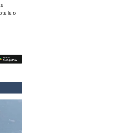
te
pta la o