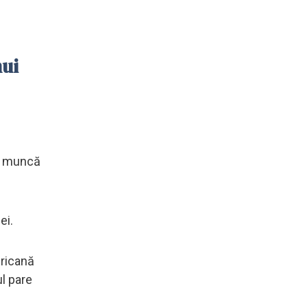
nui
de muncă
ei.
ericană
ul pare