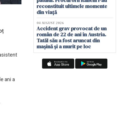
patului. Procurorii italieni i-au
reconstituit ultimele momente
din viață
04 AUGUST 2026
Accident grav provocat de un
oț
român de 22 de ani în Austria.
Tatăl său a fost aruncat din
mașină și a murit pe loc
 asistent
e ani a
t