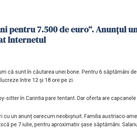
i pentru 7.500 de euro“. Anunțul u
at Internetul
ț cum că sunt în căutarea unei bone. Pentru 6 săptămâni 
lucreze între 12 și 18 ore pe zi.
sitter în Carintia pare tentant. Dar oferta are capcanele 
ori cu un anunț oarecum neobișnuit. Familia austriaco-am
scă pe 7 iulie, pentru aproximativ șase săptămâni. Salari