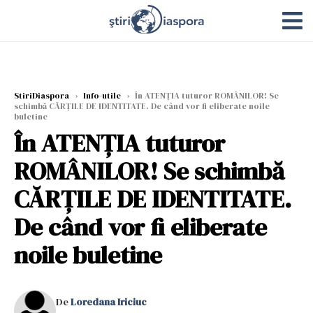
StiriDiaspora
›
Info-utile
›
În ATENȚIA tuturor ROMÂNILOR! Se
schimbă CĂRŢILE DE IDENTITATE. De când vor fi eliberate noile
buletine
În ATENȚIA tuturor
ROMÂNILOR! Se schimbă
CĂRŢILE DE IDENTITATE.
De când vor fi eliberate
noile buletine
De
Loredana Iriciuc