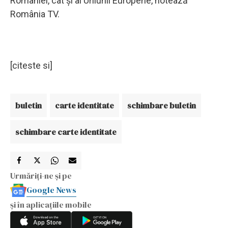
României, cât și al Uniunii Europene, notează
România TV.
[citeste si]
buletin
carte identitate
schimbare buletin
schimbare carte identitate
Urmăriți-ne și pe
Google News
și în aplicațiile mobile