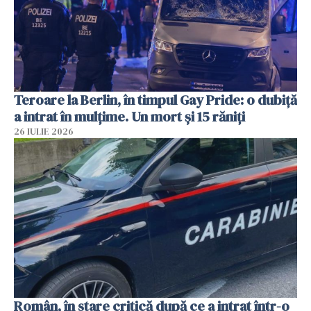
Teroare la Berlin, în timpul Gay Pride: o dubiță
a intrat în mulțime. Un mort și 15 răniți
26 IULIE 2026
Român, în stare critică după ce a intrat într-o