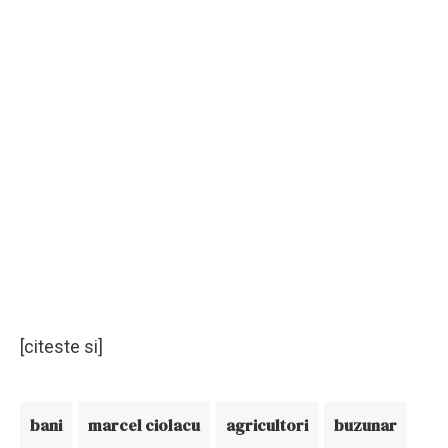
[citeste si]
bani
marcel ciolacu
agricultori
buzunar