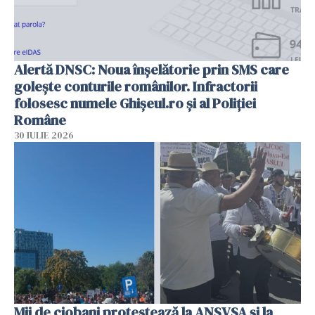
Alertă DNSC: Noua înșelătorie prin SMS care
golește conturile românilor. Infractorii
folosesc numele Ghișeul.ro și al Poliției
Române
30 IULIE 2026
Mii de ciobani protestează la ANSVSA și la