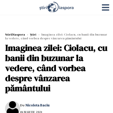
StiriDiaspora
›
Știri
›
Imaginea zilei: Ciolacu, cu banii din buzunar
la vedere, când vorbea despre vânzarea pământului
Imaginea zilei: Ciolacu, cu
banii din buzunar la
vedere, când vorbea
despre vânzarea
pământului
De
Nicoleta Baciu
18 MARTIE 2021