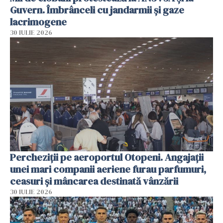
Guvern. Îmbrânceli cu jandarmii și gaze
lacrimogene
30 IULIE 2026
Percheziții pe aeroportul Otopeni. Angajații
unei mari companii aeriene furau parfumuri,
ceasuri și mâncarea destinată vânzării
30 IULIE 2026