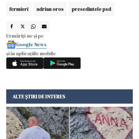
fermieri
adrian oros
presedintele psd
Urmăriți-ne și pe
Google News
și în aplicațiile mobile
ALTE ȘTIRI DE INTERES