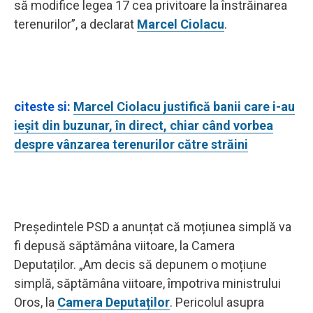
să modifice legea 17 cea privitoare la înstrăinarea
terenurilor”, a declarat
Marcel Ciolacu
.
citeste si:
Marcel Ciolacu justifică banii care i-au
ieșit din buzunar, în direct, chiar când vorbea
despre vânzarea terenurilor către străini
Președintele PSD a anunțat că moțiunea simplă va
fi depusă săptămâna viitoare, la Camera
Deputaților. „Am decis să depunem o moțiune
simplă, săptămâna viitoare, împotriva ministrului
Oros, la
Camera Deputaților
. Pericolul asupra