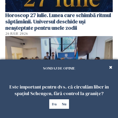
Horoscop 27 iulie. Lunea care schimbă ritmul
săptămânii. Universul deschide uși
neașteptate pentru unele zodii
26 IULIE 2026
SONDAJ DE OPINIE
Este important pentru dvs. că circulăm liber în
spațiul Schengen, fără control la granițe?
Accidente, spitalizare sau alte urgențe?
Da
Nu
Consulatul României la Roma promite
intervenții în doar 24 de ore